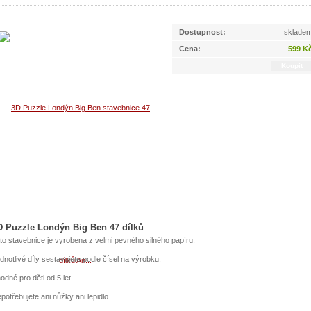
Dostupnost:
sklade
Cena:
599 K
D Puzzle Londýn Big Ben 47 dílků
to stavebnice je vyrobena z velmi pevného silného papíru.
dnotlivé díly sestavujete podle čísel na výrobku.
odné pro děti od 5 let.
potřebujete ani nůžky ani lepidlo.