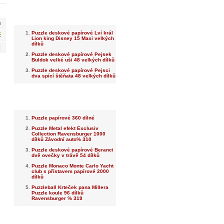
Nejnovější
m
Puzzle deskové papírové Lví král
č
Lion king Disney 15 Maxi velkých
dílků
Puzzle deskové papírové Pejsek
Buldok velké uši 48 velkých dílků
Puzzle deskové papírové Pejsci
dva spící štěňata 48 velkých dílků
Nejprodávanější
Puzzle papírové 360 dílné
Puzzle Metal efekt Exclusiv
Collection Ravensburger 1000
dílků Závodní auto% 310
Puzzle deskové papírové Beranci
dvě ovečky v trávě 54 dílků
Puzzle Monaco Monte Carlo Yacht
club s přístavem papírové 2000
dílků
Puzzleball Krteček pana Millera
Puzzle koule 96 dílků
Ravensburger % 319
Dotaz na prodejce