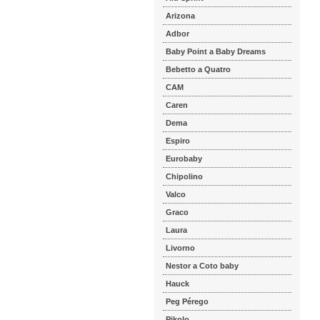
Arizona
Adbor
Baby Point a Baby Dreams
Bebetto a Quatro
CAM
Caren
Dema
Espiro
Eurobaby
Chipolino
Valco
Graco
Laura
Livorno
Nestor a Coto baby
Hauck
Peg Pérego
Pikolo