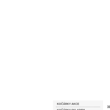
Homepage
Obchodní podmínky
Katalog zboží
KOČÁRKY AKCE
3