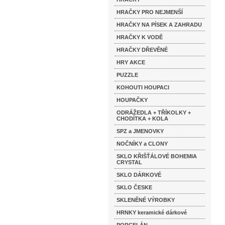
HRAČKY PRO NEJMENŠÍ
HRAČKY NA PÍSEK A ZAHRADU
HRAČKY K VODĚ
HRAČKY DŘEVĚNÉ
HRY AKCE
PUZZLE
KOHOUTI HOUPACI
HOUPAČKY
ODRÁŽEDLA + TŘÍKOLKY +
CHODÍTKA + KOLA
SPZ a JMENOVKY
NOČNÍKY a CLONY
SKLO KŘIŠŤÁLOVÉ BOHEMIA
CRYSTAL
SKLO DÁRKOVÉ
SKLO ČESKE
SKLENĚNÉ VÝROBKY
HRNKY keramické dárkové