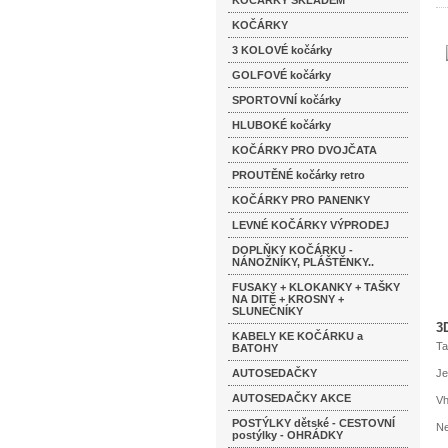
KOČÁRKY SKLADEM
KOČÁRKY
3 KOLOVÉ kočárky
GOLFOVÉ kočárky
SPORTOVNÍ kočárky
HLUBOKÉ kočárky
KOČÁRKY PRO DVOJČATA
PROUTĚNÉ kočárky retro
KOČÁRKY PRO PANENKY
LEVNÉ KOČÁRKY VÝPRODEJ
DOPLŇKY KOČÁRKU -
NÁNOŽNÍKY, PLÁŠTĚNKY..
FUSAKY + KLOKANKY + TAŠKY
NA DITĚ + KROSNY +
SLUNEČNÍKY
3
KABELY KE KOČÁRKU a
Ta
BATOHY
AUTOSEDAČKY
Je
AUTOSEDAČKY AKCE
Vh
POSTÝLKY dětské - CESTOVNÍ
Ne
postýlky - OHRÁDKY