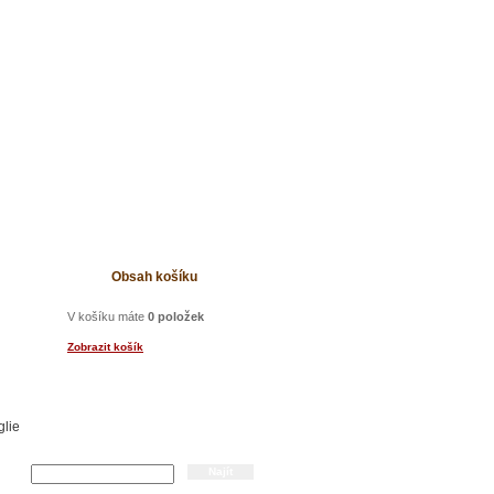
t
Obsah košíku
V košíku máte
0 položek
Zobrazit košík
glie
Hledání