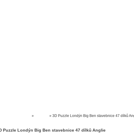
Prodejna kočárků
Dárkové poukázky
Odkazy
Slovensko
Kontak
Kočárky NEC
»
PUZZLE
»
3D Puzzle Londýn Big Ben stavebnice 47 dílků An
D Puzzle Londýn Big Ben stavebnice 47 dílků Anglie