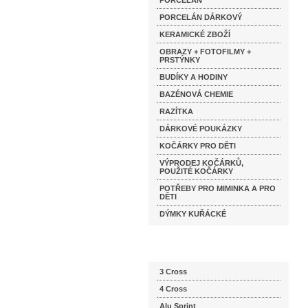
PORCELÁN
PORCELÁN DÁRKOVÝ
KERAMICKÉ ZBOŽÍ
OBRAZY + FOTOFILMY +
PRSTÝNKY
BUDÍKY A HODINY
BAZÉNOVÁ CHEMIE
RAZÍTKA
DÁRKOVÉ POUKÁZKY
KOČÁRKY PRO DĚTI
VÝPRODEJ KOČÁRKŮ,
POUŽITÉ KOČÁRKY
POTŘEBY PRO MIMINKA A PRO
DĚTI
DÝMKY KUŘÁCKÉ
Katalog značek
3 Cross
4 Cross
Alu Sprint