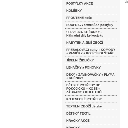
Ve
POSTÝLKY AKCE
KOLÉBKY
PROUTĚNÉ koše
SOUPRAVY textilní do postýlky
SERVIS NA KOČÁRKY -
Náhradní díly ke kočárku
NÁBYTEK A JINÉ ZBOŽÍ
PŘEBALOVACÍ pulty + KOMODY
+ VANIČKY + KOJÍCÍ POLŠTAŘE
JÍDELNÍ ŽIDLIČKY
LEHAČKY a POHOVKY
DEKY + ZAVINOVAČKY + PLYMA
+ RUČNIKY
DĚTSKÉ POTŘEBY DO
POKOJÍČKU + KOŠE +
ZÁBRANY + KOLOTOČE
KOJENECKÉ POTŘEBY
TEXTILNÍ ZBOŽÍ dětské
DĚTSKÝ TEXTIL
HRAČKY AKCE
HRAČKY