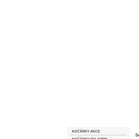
Homepage
Obchodní podmínky
Katalog zboží
KOČÁRKY AKCE
S