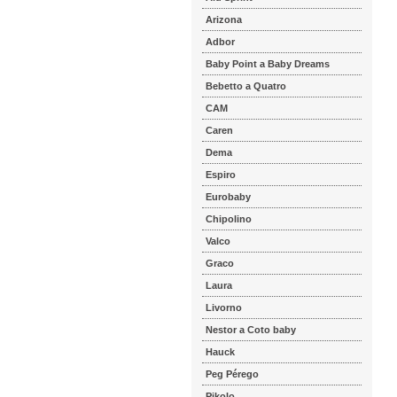
Arizona
Adbor
Baby Point a Baby Dreams
Bebetto a Quatro
CAM
Caren
Dema
Espiro
Eurobaby
Chipolino
Valco
Graco
Laura
Livorno
Nestor a Coto baby
Hauck
Peg Pérego
Pikolo