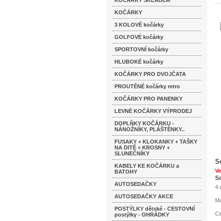
KOČÁRKY SKLADEM
KOČÁRKY
3 KOLOVÉ kočárky
GOLFOVÉ kočárky
SPORTOVNÍ kočárky
HLUBOKÉ kočárky
KOČÁRKY PRO DVOJČATA
PROUTĚNÉ kočárky retro
KOČÁRKY PRO PANENKY
LEVNÉ KOČÁRKY VÝPRODEJ
DOPLŇKY KOČÁRKU -
NÁNOŽNÍKY, PLÁŠTĚNKY..
FUSAKY + KLOKANKY + TAŠKY
NA DITĚ + KROSNY +
SLUNEČNÍKY
S
KABELY KE KOČÁRKU a
Ve
BATOHY
S
AUTOSEDAČKY
4 
AUTOSEDAČKY AKCE
Ma
POSTÝLKY dětské - CESTOVNÍ
Ce
postýlky - OHRÁDKY