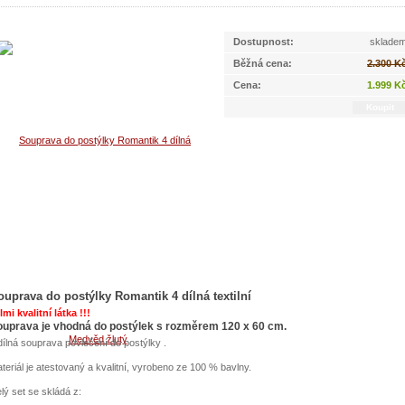
Dostupnost:
sklade
Běžná cena:
2.300 K
Cena:
1.999 K
ouprava do postýlky Romantik 4 dílná textilní
lmi kvalitní látka !!!
ouprava je vhodná do postýlek s rozměrem 120 x 60 cm.
dílná souprava povlečení do postýlky .
teriál je atestovaný a kvalitní, vyrobeno ze 100 % bavlny.
lý set se skládá z: