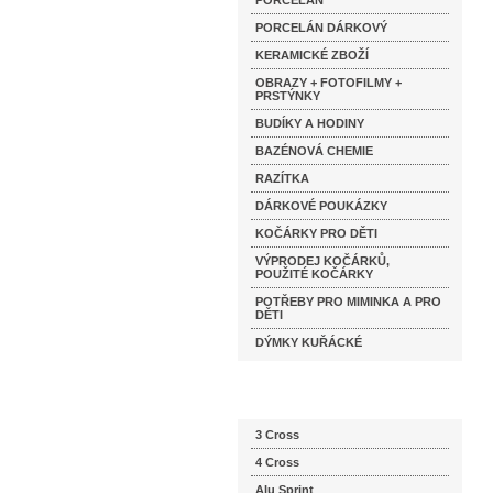
PORCELÁN
PORCELÁN DÁRKOVÝ
KERAMICKÉ ZBOŽÍ
OBRAZY + FOTOFILMY +
PRSTÝNKY
BUDÍKY A HODINY
BAZÉNOVÁ CHEMIE
RAZÍTKA
DÁRKOVÉ POUKÁZKY
KOČÁRKY PRO DĚTI
VÝPRODEJ KOČÁRKŮ,
POUŽITÉ KOČÁRKY
POTŘEBY PRO MIMINKA A PRO
DĚTI
DÝMKY KUŘÁCKÉ
Katalog značek
3 Cross
4 Cross
Alu Sprint