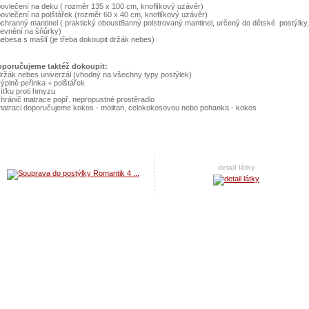
povlečení na deku ( rozměr 135 x 100 cm, knoflíkový uzávěr)
povlečení na polštářek (rozměr 60 x 40 cm, knoflíkový uzávěr)
ochranný mantinel ( praktický oboust8anný polstrovaný mantinel, určený do dětské postýlky,
evnění na šňůrky)
nebesa s mašlí (je třeba dokoupit držák nebes)
poručujeme taktéž dokoupit:
držák nebes univerzál (vhodný na všechny typy postýlek)
výplně peřinka + polštářek
síťku proti hmyzu
chránič matrace popř. nepropustné prostěradlo
matraci doporučujeme kokos - molitan, celokokosovou nebo pohanka - kokos
detail látky