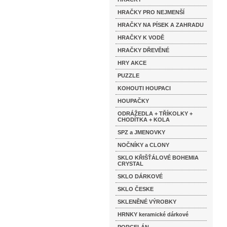
HRAČKY PRO NEJMENŠÍ
HRAČKY NA PÍSEK A ZAHRADU
HRAČKY K VODĚ
HRAČKY DŘEVĚNÉ
HRY AKCE
PUZZLE
KOHOUTI HOUPACI
HOUPAČKY
ODRÁŽEDLA + TŘÍKOLKY +
CHODÍTKA + KOLA
SPZ a JMENOVKY
NOČNÍKY a CLONY
SKLO KŘIŠŤÁLOVÉ BOHEMIA
CRYSTAL
SKLO DÁRKOVÉ
SKLO ČESKE
SKLENĚNÉ VÝROBKY
HRNKY keramické dárkové