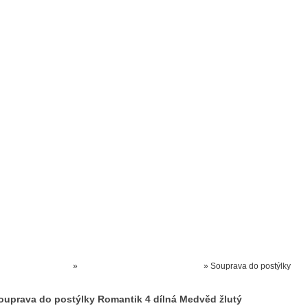
Prodejna kočárků
Dárkové poukázky
Odkazy
Slovensko
Kontak
Kočárky NEC
»
SOUPRAVY textilní do postýlky
»
Souprava do postýlky
Romantik 4 dílná Medvěd žlutý
ouprava do postýlky Romantik 4 dílná Medvěd žlutý