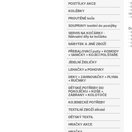
- 
POSTÝLKY AKCE
- 
- 
KOLÉBKY
up
- 
PROUTĚNÉ koše
SOUPRAVY textilní do postýlky
Do
- 
SERVIS NA KOČÁRKY -
- 
Náhradní díly ke kočárku
- 
- 
NÁBYTEK A JINÉ ZBOŽÍ
- 
PŘEBALOVACÍ pulty + KOMODY
+ VANIČKY + KOJÍCÍ POLŠTAŘE
JÍDELNÍ ŽIDLIČKY
LEHAČKY a POHOVKY
DEKY + ZAVINOVAČKY + PLYMA
+ RUČNIKY
DĚTSKÉ POTŘEBY DO
POKOJÍČKU + KOŠE +
ZÁBRANY + KOLOTOČE
KOJENECKÉ POTŘEBY
TEXTILNÍ ZBOŽÍ dětské
DĚTSKÝ TEXTIL
HRAČKY AKCE
HRAČKY