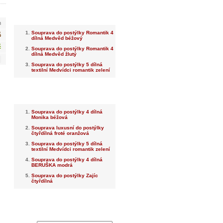
Nejnovější
m
Souprava do postýlky Romantik 4
č
dílná Medvěd béžový
č
Souprava do postýlky Romantik 4
dílná Medvěd žlutý
Souprava do postýlky 5 dílná
textilní Medvídci romantik zelení
Nejprodávanější
Souprava do postýlky 4 dílná
Monika béžová
Souprava luxusní do postýlky
čtyřdílná froté oranžová
Souprava do postýlky 5 dílná
textilní Medvídci romantik zelení
Souprava do postýlky 4 dílná
BERUŠKA modrá
Souprava do postýlky Zajíc
čtyřdílná
Dotaz na prodejce