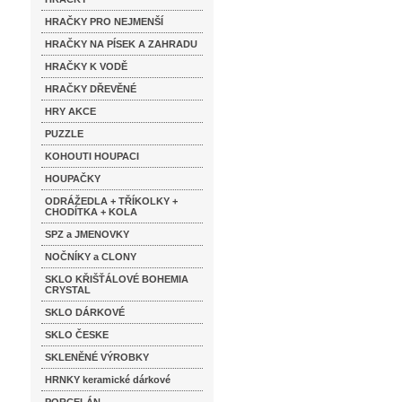
HRAČKY PRO NEJMENŠÍ
HRAČKY NA PÍSEK A ZAHRADU
HRAČKY K VODĚ
HRAČKY DŘEVĚNÉ
HRY AKCE
PUZZLE
KOHOUTI HOUPACI
HOUPAČKY
ODRÁŽEDLA + TŘÍKOLKY +
CHODÍTKA + KOLA
SPZ a JMENOVKY
NOČNÍKY a CLONY
SKLO KŘIŠŤÁLOVÉ BOHEMIA
CRYSTAL
SKLO DÁRKOVÉ
SKLO ČESKE
SKLENĚNÉ VÝROBKY
HRNKY keramické dárkové