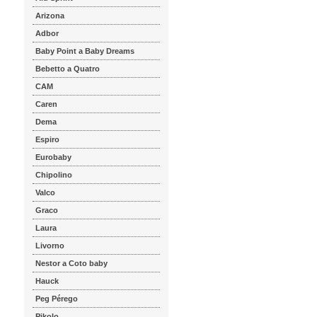
Arizona
Adbor
Baby Point a Baby Dreams
Bebetto a Quatro
CAM
Caren
Dema
Espiro
Eurobaby
Chipolino
Valco
Graco
Laura
Livorno
Nestor a Coto baby
Hauck
Peg Pérego
Pikolo