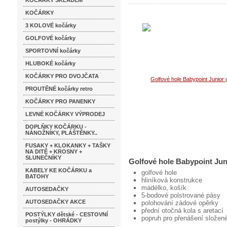
KOČÁRKY SKLADEM
KOČÁRKY
3 KOLOVÉ kočárky
GOLFOVÉ kočárky
SPORTOVNÍ kočárky
HLUBOKÉ kočárky
KOČÁRKY PRO DVOJČATA
PROUTĚNÉ kočárky retro
KOČÁRKY PRO PANENKY
LEVNÉ KOČÁRKY VÝPRODEJ
DOPLŇKY KOČÁRKU -
NÁNOŽNÍKY, PLÁŠTĚNKY..
FUSAKY + KLOKANKY + TAŠKY
NA DITĚ + KROSNY +
SLUNEČNÍKY
Golfové hole Babypoint Jun
KABELY KE KOČÁRKU a
golfové hole
BATOHY
hliníková konstrukce
madélko, košík
AUTOSEDAČKY
5-bodové polstrované pásy
AUTOSEDAČKY AKCE
polohování zádové opěrky
přední otočná kola s aretací
POSTÝLKY dětské - CESTOVNÍ
popruh pro přenášení složen
postýlky - OHRÁDKY