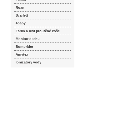
Roan
Scarlett
4baby
Farlin a Alvi proutěné koše
Monitor dechu
Bumprider
Amytex
Ionizátory vody
seznam.cz