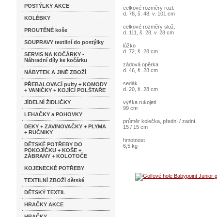
POSTÝLKY AKCE
celkové rozměry rozl.
d. 78, š. 48, v. 101 cm
KOLÉBKY
celkové rozměry slož.
PROUTĚNÉ koše
d. 111, š. 28, v. 28 cm
SOUPRAVY textilní do postýlky
lůžko
d. 72, š. 28 cm
SERVIS NA KOČÁRKY -
Náhradní díly ke kočárku
zádová opěrka
d. 46, š. 28 cm
NÁBYTEK A JINÉ ZBOŽÍ
sedák
PŘEBALOVACÍ pulty + KOMODY
d. 20, š. 28 cm
+ VANIČKY + KOJÍCÍ POLŠTAŘE
JÍDELNÍ ŽIDLIČKY
výška rukojeti
99 cm
LEHAČKY a POHOVKY
průměr kolečka, přední / zadní
DEKY + ZAVINOVAČKY + PLYMA
15 / 15 cm
+ RUČNIKY
hmotnost
DĚTSKÉ POTŘEBY DO
6,5 kg
POKOJÍČKU + KOŠE +
ZÁBRANY + KOLOTOČE
KOJENECKÉ POTŘEBY
TEXTILNÍ ZBOŽÍ dětské
DĚTSKÝ TEXTIL
HRAČKY AKCE
HRAČKY