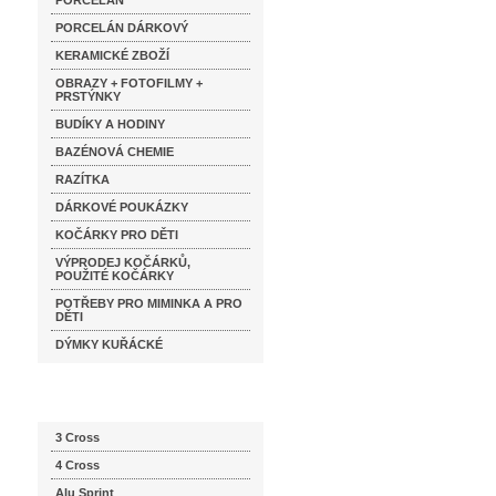
PORCELÁN
PORCELÁN DÁRKOVÝ
KERAMICKÉ ZBOŽÍ
OBRAZY + FOTOFILMY +
PRSTÝNKY
BUDÍKY A HODINY
BAZÉNOVÁ CHEMIE
RAZÍTKA
DÁRKOVÉ POUKÁZKY
KOČÁRKY PRO DĚTI
VÝPRODEJ KOČÁRKŮ,
POUŽITÉ KOČÁRKY
POTŘEBY PRO MIMINKA A PRO
DĚTI
DÝMKY KUŘÁCKÉ
Katalog značek
3 Cross
4 Cross
Alu Sprint