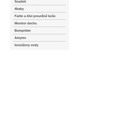
Scarlett
4baby
Farlin a Alvi proutěné koše
Monitor dechu
Bumprider
Amytex
Ionizátory vody
seznam.cz