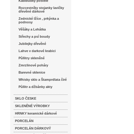
Kadibudky postele
Rozcestníky stojanky lavičky
dřevěné dárkové
Zednické lžíce , prkýnka a
podnosy
Věšáky a Lehátka
Střechy a psí boudy
Jubilejky dřevěné
Lahve v darkové krabici
Půllitry skleněné
Zmrzlinové poháry
Barevné sklenice
Whisky sklo a Štamprdlata čiré
Půllitr a džbánky akty
SKLO ČESKE
SKLENĚNÉ VÝROBKY
HRNKY keramické dárkové
PORCELÁN
PORCELÁN DÁRKOVÝ