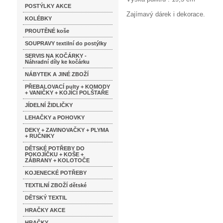
POSTÝLKY AKCE
Zajímavý dárek i dekorace.
KOLÉBKY
PROUTĚNÉ koše
SOUPRAVY textilní do postýlky
SERVIS NA KOČÁRKY -
Náhradní díly ke kočárku
NÁBYTEK A JINÉ ZBOŽÍ
PŘEBALOVACÍ pulty + KOMODY
+ VANIČKY + KOJÍCÍ POLŠTAŘE
JÍDELNÍ ŽIDLIČKY
LEHAČKY a POHOVKY
DEKY + ZAVINOVAČKY + PLYMA
+ RUČNIKY
DĚTSKÉ POTŘEBY DO
POKOJÍČKU + KOŠE +
ZÁBRANY + KOLOTOČE
KOJENECKÉ POTŘEBY
TEXTILNÍ ZBOŽÍ dětské
DĚTSKÝ TEXTIL
HRAČKY AKCE
HRAČKY