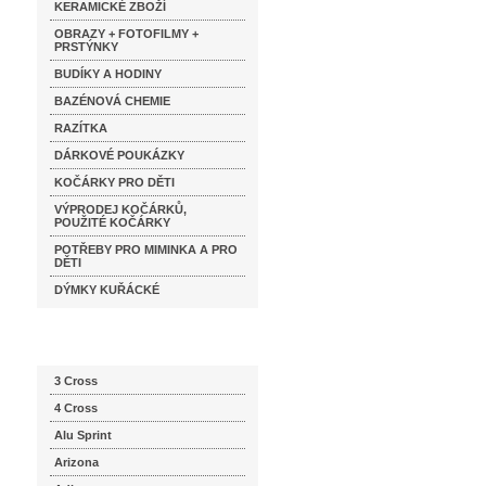
KERAMICKÉ ZBOŽÍ
OBRAZY + FOTOFILMY +
PRSTÝNKY
BUDÍKY A HODINY
BAZÉNOVÁ CHEMIE
RAZÍTKA
DÁRKOVÉ POUKÁZKY
KOČÁRKY PRO DĚTI
VÝPRODEJ KOČÁRKŮ,
POUŽITÉ KOČÁRKY
POTŘEBY PRO MIMINKA A PRO
DĚTI
DÝMKY KUŘÁCKÉ
Katalog značek
3 Cross
4 Cross
Alu Sprint
Arizona