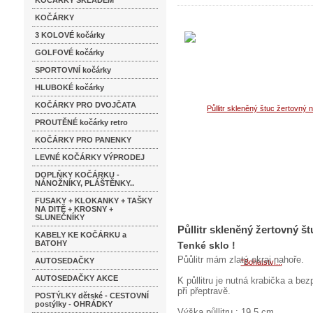
KOČÁRKY SKLADEM
KOČÁRKY
3 KOLOVÉ kočárky
GOLFOVÉ kočárky
SPORTOVNÍ kočárky
HLUBOKÉ kočárky
KOČÁRKY PRO DVOJČATA
PROUTĚNÉ kočárky retro
KOČÁRKY PRO PANENKY
LEVNÉ KOČÁRKY VÝPRODEJ
DOPLŇKY KOČÁRKU -
NÁNOŽNÍKY, PLÁŠTĚNKY..
FUSAKY + KLOKANKY + TAŠKY
NA DITĚ + KROSNY +
SLUNEČNÍKY
Půllitr skleněný žertovný š
KABELY KE KOČÁRKU a
BATOHY
Tenké sklo !
Půůlitr mám zlatý okraj nahoře.
AUTOSEDAČKY
AUTOSEDAČKY AKCE
K půllitru je nutná krabička a be
při přeptravě.
POSTÝLKY dětské - CESTOVNÍ
postýlky - OHRÁDKY
Výška půllitru : 19,5 cm