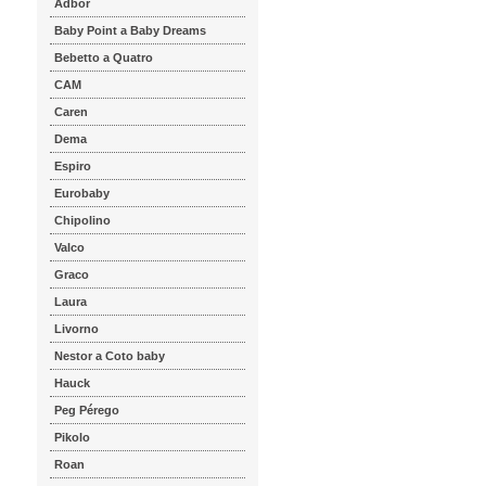
Adbor
Baby Point a Baby Dreams
Bebetto a Quatro
CAM
Caren
Dema
Espiro
Eurobaby
Chipolino
Valco
Graco
Laura
Livorno
Nestor a Coto baby
Hauck
Peg Pérego
Pikolo
Roan