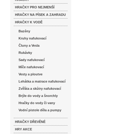
HRAČKY PRO NEJMENŠÍ
HRAČKY NA PÍSEK A ZAHRADU
HRAČKY K VODĚ
Bazény
Kruhy nafukovací
Čluny a Vesla
Rukávky
Sady nafukovací
Míče nafukovací
Vesty a ploutve
Lehátka a matrace nafukovací
Zvířáta a skútry nafukovací
Brýle do vody a šnorchly
Hračky do vody či vany
Vodní pistole děla a pumpy
HRAČKY DŘEVĚNÉ
HRY AKCE