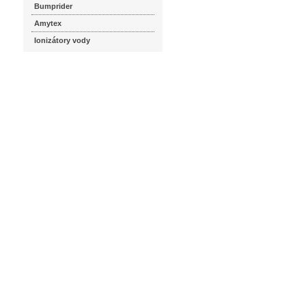
Bumprider
Amytex
Ionizátory vody
seznam.cz