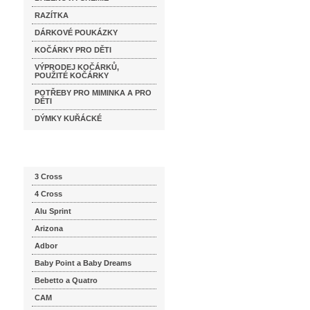
RAZÍTKA
DÁRKOVÉ POUKÁZKY
KOČÁRKY PRO DĚTI
VÝPRODEJ KOČÁRKŮ,
POUŽITÉ KOČÁRKY
POTŘEBY PRO MIMINKA A PRO
DĚTI
DÝMKY KUŘÁCKÉ
Katalog značek
3 Cross
4 Cross
Alu Sprint
Arizona
Adbor
Baby Point a Baby Dreams
Bebetto a Quatro
CAM