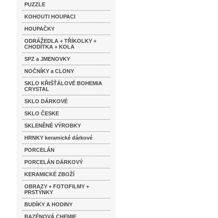
PUZZLE
KOHOUTI HOUPACI
HOUPAČKY
ODRÁŽEDLA + TŘÍKOLKY +
CHODÍTKA + KOLA
SPZ a JMENOVKY
NOČNÍKY a CLONY
SKLO KŘIŠŤÁLOVÉ BOHEMIA
CRYSTAL
SKLO DÁRKOVÉ
SKLO ČESKE
SKLENĚNÉ VÝROBKY
HRNKY keramické dárkové
PORCELÁN
PORCELÁN DÁRKOVÝ
KERAMICKÉ ZBOŽÍ
OBRAZY + FOTOFILMY +
PRSTÝNKY
BUDÍKY A HODINY
BAZÉNOVÁ CHEMIE