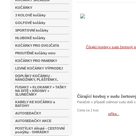
KOČÁRKY SKLADEM
KOČÁRKY
3 KOLOVÉ kočárky
GOLFOVÉ kočárky
SPORTOVNÍ kočárky
HLUBOKÉ kočárky
KOČÁRKY PRO DVOJČATA
PROUTĚNÉ kočárky retro
KOČÁRKY PRO PANENKY
LEVNÉ KOČÁRKY VÝPRODEJ
DOPLŇKY KOČÁRKU -
NÁNOŽNÍKY, PLÁŠTĚNKY..
FUSAKY + KLOKANKY + TAŠKY
NA DITĚ + KROSNY +
SLUNEČNÍKY
Čůrající kovboj v sudu žertovný
KABELY KE KOČÁRKU a
Panáček v případě stáhnutí sudu dolů z
BATOHY
Cena za 1 kus
AUTOSEDAČKY
AUTOSEDAČKY AKCE
POSTÝLKY dětské - CESTOVNÍ
postýlky - OHRÁDKY