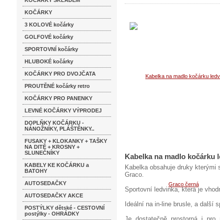
KOČÁRKY SKLADEM
KOČÁRKY
3 KOLOVÉ kočárky
GOLFOVÉ kočárky
SPORTOVNÍ kočárky
HLUBOKÉ kočárky
KOČÁRKY PRO DVOJČATA
PROUTĚNÉ kočárky retro
KOČÁRKY PRO PANENKY
LEVNÉ KOČÁRKY VÝPRODEJ
DOPLŇKY KOČÁRKU -
NÁNOŽNÍKY, PLÁŠTĚNKY..
FUSAKY + KLOKANKY + TAŠKY
NA DITĚ + KROSNY +
SLUNEČNÍKY
Kabelka na madlo kočárku 
KABELY KE KOČÁRKU a
Kabelka obsahuje druky kterými s
BATOHY
Graco.
AUTOSEDAČKY
Sportovní ledvinka, která je vho
AUTOSEDAČKY AKCE
Ideální na in-line brusle, a další s
POSTÝLKY dětské - CESTOVNÍ
postýlky - OHRÁDKY
Je dostatečně prostorná i pro