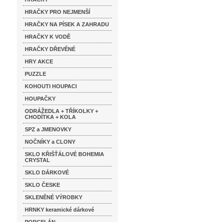
HRAČKY PRO NEJMENŠÍ
HRAČKY NA PÍSEK A ZAHRADU
HRAČKY K VODĚ
HRAČKY DŘEVĚNÉ
HRY AKCE
PUZZLE
KOHOUTI HOUPACI
HOUPAČKY
ODRÁŽEDLA + TŘÍKOLKY +
CHODÍTKA + KOLA
SPZ a JMENOVKY
NOČNÍKY a CLONY
SKLO KŘIŠŤÁLOVÉ BOHEMIA
CRYSTAL
SKLO DÁRKOVÉ
SKLO ČESKE
SKLENĚNÉ VÝROBKY
HRNKY keramické dárkové