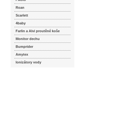
Roan
Scarlett
4baby
Farlin a Alvi proutěné koše
Monitor dechu
Bumprider
Amytex
Ionizátory vody
seznam.cz