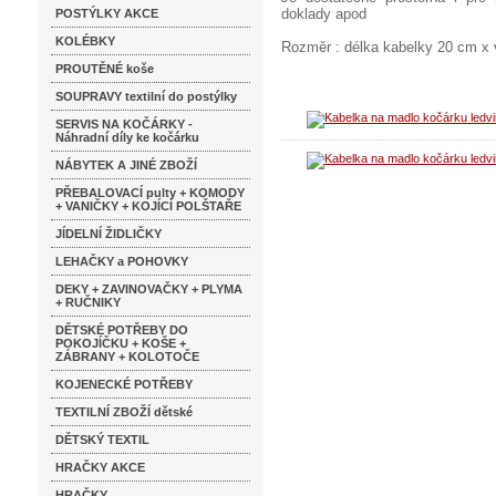
doklady apod
POSTÝLKY AKCE
KOLÉBKY
Rozměr : délka kabelky 20 cm x
PROUTĚNÉ koše
SOUPRAVY textilní do postýlky
SERVIS NA KOČÁRKY -
Náhradní díly ke kočárku
NÁBYTEK A JINÉ ZBOŽÍ
PŘEBALOVACÍ pulty + KOMODY
+ VANIČKY + KOJÍCÍ POLŠTAŘE
JÍDELNÍ ŽIDLIČKY
LEHAČKY a POHOVKY
DEKY + ZAVINOVAČKY + PLYMA
+ RUČNIKY
DĚTSKÉ POTŘEBY DO
POKOJÍČKU + KOŠE +
ZÁBRANY + KOLOTOČE
KOJENECKÉ POTŘEBY
TEXTILNÍ ZBOŽÍ dětské
DĚTSKÝ TEXTIL
HRAČKY AKCE
HRAČKY