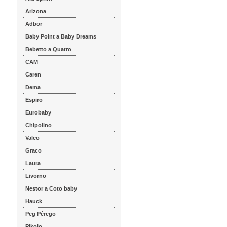
Arizona
Adbor
Baby Point a Baby Dreams
Bebetto a Quatro
CAM
Caren
Dema
Espiro
Eurobaby
Chipolino
Valco
Graco
Laura
Livorno
Nestor a Coto baby
Hauck
Peg Pérego
Pikolo