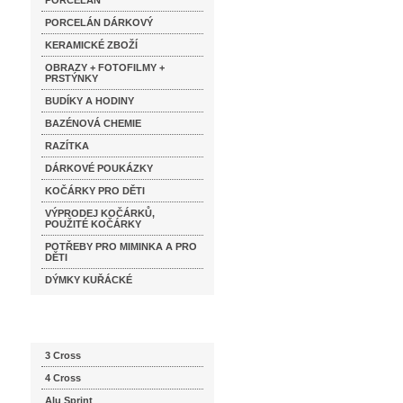
PORCELÁN
PORCELÁN DÁRKOVÝ
KERAMICKÉ ZBOŽÍ
OBRAZY + FOTOFILMY +
PRSTÝNKY
BUDÍKY A HODINY
BAZÉNOVÁ CHEMIE
RAZÍTKA
DÁRKOVÉ POUKÁZKY
KOČÁRKY PRO DĚTI
VÝPRODEJ KOČÁRKŮ,
POUŽITÉ KOČÁRKY
POTŘEBY PRO MIMINKA A PRO
DĚTI
DÝMKY KUŘÁCKÉ
Katalog značek
3 Cross
4 Cross
Alu Sprint