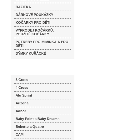
RAZÍTKA
DÁRKOVÉ POUKÁZKY
KOČÁRKY PRO DĚTI
VÝPRODEJ KOČÁRKŮ,
POUŽITÉ KOČÁRKY
POTŘEBY PRO MIMINKA A PRO
DĚTI
DÝMKY KUŘÁCKÉ
Katalog značek
3 Cross
4 Cross
Alu Sprint
Arizona
Adbor
Baby Point a Baby Dreams
Bebetto a Quatro
CAM