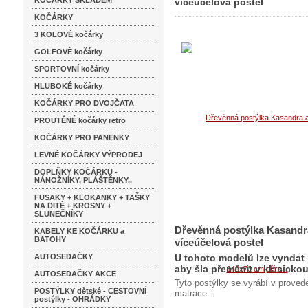
KOČÁRKY SKLADEM
víceúčelová postel
KOČÁRKY
postel
3 KOLOVÉ kočárky
GOLFOVÉ kočárky
SPORTOVNÍ kočárky
HLUBOKÉ kočárky
KOČÁRKY PRO DVOJČATA
PROUTĚNÉ kočárky retro
KOČÁRKY PRO PANENKY
LEVNÉ KOČÁRKY VÝPRODEJ
DOPLŇKY KOČÁRKU -
NÁNOŽNÍKY, PLÁŠTĚNKY..
FUSAKY + KLOKANKY + TAŠKY
NA DITĚ + KROSNY +
SLUNEČNÍKY
Dřevěnná postýlka Kasandra
KABELY KE KOČÁRKU a
BATOHY
víceúčelová postel
AUTOSEDAČKY
U tohoto modelů lze vyndat 
aby šla přeměnit v klasicko
AUTOSEDAČKY AKCE
Tyto postýlky se vyrábí v proved
POSTÝLKY dětské - CESTOVNÍ
matrace. .
postýlky - OHRÁDKY