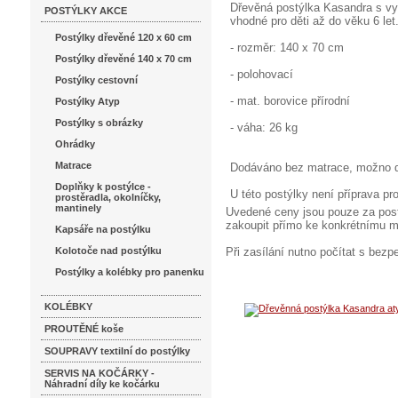
Dřevěná postýlka Kasandra s vyn
POSTÝLKY AKCE
vhodné pro děti až do věku 6 let
Postýlky dřevěné 120 x 60 cm
- rozměr: 140 x 70 cm
Postýlky dřevěné 140 x 70 cm
- polohovací
Postýlky cestovní
- mat. borovice přírodní
Postýlky Atyp
Postýlky s obrázky
- váha: 26 kg
Ohrádky
Matrace
Dodáváno bez matrace, možno d
Doplňky k postýlce -
U této postýlky není příprava pr
prostěradla, okolníčky,
mantinely
Uvedené ceny jsou pouze za post
zakoupit přímo ke konkrétnímu 
Kapsáře na postýlku
Kolotoče nad postýlku
Při zasílání nutno počítat s bez
Postýlky a kolébky pro panenku
KOLÉBKY
PROUTĚNÉ koše
SOUPRAVY textilní do postýlky
SERVIS NA KOČÁRKY -
Náhradní díly ke kočárku