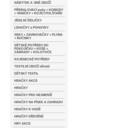
NÁBYTEK A JINÉ ZBOŽÍ
PŘEBALOVACÍ pulty + KOMODY
+ VANIČKY + KOJÍCÍ POLŠTAŘE
JÍDELNÍ ŽIDLIČKY
LEHAČKY a POHOVKY
DEKY + ZAVINOVAČKY + PLYMA
+ RUČNIKY
DĚTSKÉ POTŘEBY DO
POKOJÍČKU + KOŠE +
ZÁBRANY + KOLOTOČE
KOJENECKÉ POTŘEBY
TEXTILNÍ ZBOŽÍ dětské
DĚTSKÝ TEXTIL
HRAČKY AKCE
HRAČKY
HRAČKY PRO NEJMENŠÍ
HRAČKY NA PÍSEK A ZAHRADU
HRAČKY K VODĚ
HRAČKY DŘEVĚNÉ
HRY AKCE