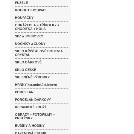
PUZZLE
KOHOUTI HOUPACI
HOUPAČKY
ODRÁŽEDLA + TŘÍKOLKY +
CHODÍTKA + KOLA
SPZ a JMENOVKY
NOČNÍKY a CLONY
SKLO KŘIŠŤÁLOVÉ BOHEMIA
CRYSTAL
SKLO DÁRKOVÉ
SKLO ČESKE
SKLENĚNÉ VÝROBKY
HRNKY keramické dárkové
PORCELÁN
PORCELÁN DÁRKOVÝ
KERAMICKÉ ZBOŽÍ
OBRAZY + FOTOFILMY +
PRSTÝNKY
BUDÍKY A HODINY
BAZÉNOVÁ CHEMIE