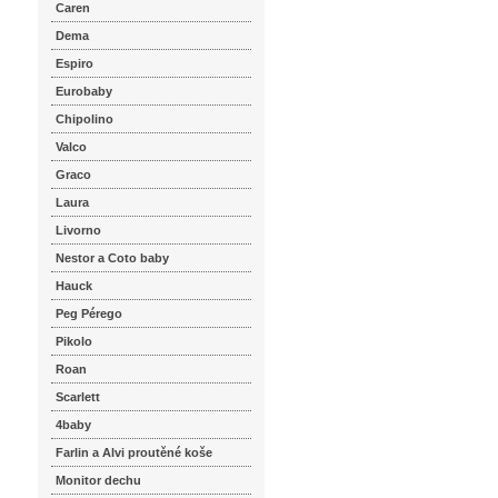
Caren
Dema
Espiro
Eurobaby
Chipolino
Valco
Graco
Laura
Livorno
Nestor a Coto baby
Hauck
Peg Pérego
Pikolo
Roan
Scarlett
4baby
Farlin a Alvi proutěné koše
Monitor dechu