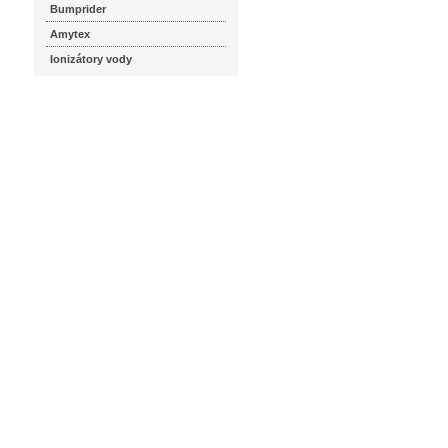
Bumprider
Amytex
Ionizátory vody
seznam.cz