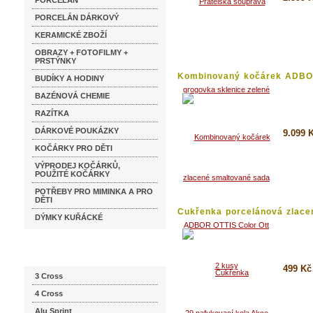
PORCELÁN
PORCELÁN DÁRKOVÝ
Detai
KERAMICKÉ ZBOŽÍ
Koupi
OBRAZY + FOTOFILMY +
PRSTÝNKY
Kombinovaný kočárek ADB
BUDÍKY A HODINY
OTTIS...
BAZÉNOVÁ CHEMIE
RAZÍTKA
DÁRKOVÉ POUKÁZKY
9.099 
KOČÁRKY PRO DĚTI
Detai
VÝPRODEJ KOČÁRKŮ,
POUŽITÉ KOČÁRKY
Koupi
POTŘEBY PRO MIMINKA A PRO
DĚTI
Cukřenka porcelánová zlacen
DÝMKY KUŘÁCKÉ
Katalog značek
499 Kč
3 Cross
4 Cross
Detai
Alu Sprint