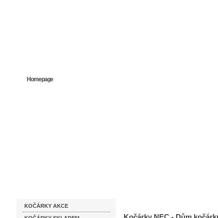
Homepage
Obchodní podmínky
Prodejna kočárků
Dárkové p
Katalog zboží
Kočárky NEC
KOČÁRKY AKCE
Kočárky NEC - Dům kočárk