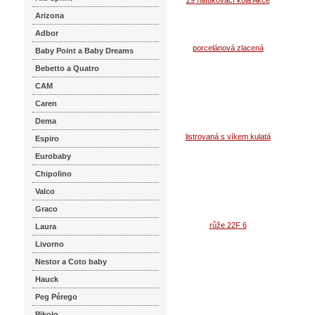
Koupi
Arizona
Adbor
Baby Point a Baby Dreams
Bebetto a Quatro
CAM
Caren
Dema
Espiro
Eurobaby
Chipolino
Valco
Graco
Laura
Livorno
Nestor a Coto baby
Hauck
Peg Pérego
Pikolo