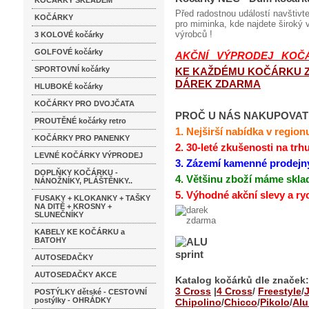
KOČÁRKY SKLADEM
Před radostnou událostí navštivt
KOČÁRKY
pro miminka, kde najdete široký
výrobců !
3 KOLOVÉ kočárky
GOLFOVÉ kočárky
AKČNÍ VÝPRODEJ KOČ
SPORTOVNÍ kočárky
KE KAŽDÉMU KOČÁRKU 
DÁREK ZDARMA
HLUBOKÉ kočárky
KOČÁRKY PRO DVOJČATA
PROČ U NÁS NAKUPOVAT 
PROUTĚNÉ kočárky retro
1.
Nejširší nabídka v region
KOČÁRKY PRO PANENKY
2. 30-leté zkušenosti na trh
LEVNÉ KOČÁRKY VÝPRODEJ
3. Zázemí kamenné prodejn
DOPLŇKY KOČÁRKU -
4. Většinu zboží máme skl
NÁNOŽNÍKY, PLÁŠTĚNKY..
5. Výhodné akční slevy a ry
FUSAKY + KLOKANKY + TAŠKY
NA DITĚ + KROSNY +
SLUNEČNÍKY
KABELY KE KOČÁRKU a
BATOHY
AUTOSEDAČKY
AUTOSEDAČKY AKCE
Katalog kočárků dle značek:
3 Cross
|
4 Cross
/
Freestyle
/
POSTÝLKY dětské - CESTOVNÍ
postýlky - OHRÁDKY
Chipolino
/
Chicco
/
Pikolo
/
Alu