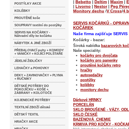
|
Bebetto
|
Deltim
|
Maxim
|
E
POSTÝLKY AKCE
|
Livorno
|
Nestor
|
Peg Pére
Monitory dechu
/
V Cross
/
4 
KOLÉBKY
PROUTĚNÉ koše
SERVIS KOČÁRKŮ - OPRAV
SOUPRAVY textilní do postýlky
KOČÁREK
SERVIS NA KOČÁRKY -
Naše firma zajišťuje SERV
Náhradní díly ke kočárku
Kočárky - bazar:
NÁBYTEK A JINÉ ZBOŽÍ
Široká nabídka
bazarových koč
PŘEBALOVACÍ pulty + KOMODY
Naše speciality:
+ VANIČKY + KOJÍCÍ POLŠTAŘE
kočárky pro dvojčata
kočárky pro panenky
JÍDELNÍ ŽIDLIČKY
proutěné kočárky
retro
LEHAČKY a POHOVKY
hračky
autosedačky
DEKY + ZAVINOVAČKY + PLYMA
+ RUČNIKY
postýlky
kolébky
DĚTSKÉ POTŘEBY DO
POKOJÍČKU + KOŠE +
monitory dechu
ZÁBRANY + KOLOTOČE
Dárkové HRNKY
KOJENECKÉ POTŘEBY
PORCELÁN
TEXTILNÍ ZBOŽÍ dětské
SKLO BROUŠENÉ - VÁZY, ODLI
SKLO ČESKÉ
DĚTSKÝ TEXTIL
BAZÉNOVÁ CHEMIE
HRAČKY AKCE
KRMIVA PRO KOČKY - KOČKA
HRAČKY