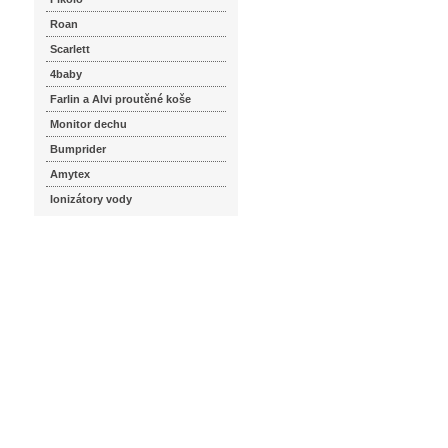
Roan
Scarlett
4baby
Farlin a Alvi proutěné koše
Monitor dechu
Bumprider
Amytex
Ionizátory vody
seznam.cz