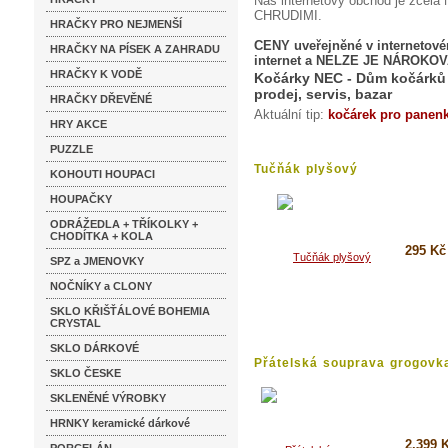
Náš internetový obchod je z
CHRUDIMI.
HRAČKY PRO NEJMENŠÍ
CENY uveřejněné v internetov
HRAČKY NA PÍSEK A ZAHRADU
internet a NELZE JE NÁROKOV
HRAČKY K VODĚ
Kočárky NEC - Dům kočárků 
prodej, servis, bazar
HRAČKY DŘEVĚNÉ
Aktuální tip:
kočárek pro panen
HRY AKCE
PUZZLE
Tučňák plyšový
KOHOUTI HOUPACI
HOUPAČKY
ODRÁŽEDLA + TŘÍKOLKY +
CHODÍTKA + KOLA
295 Kč
SPZ a JMENOVKY
NOČNÍKY a CLONY
Detai
SKLO KŘIŠŤÁLOVÉ BOHEMIA
Koupi
CRYSTAL
SKLO DÁRKOVÉ
Přátelská souprava grogovka
SKLO ČESKE
SKLENĚNÉ VÝROBKY
HRNKY keramické dárkové
2.399 