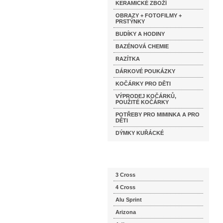
KERAMICKÉ ZBOŽÍ
OBRAZY + FOTOFILMY +
PRSTÝNKY
BUDÍKY A HODINY
BAZÉNOVÁ CHEMIE
RAZÍTKA
DÁRKOVÉ POUKÁZKY
KOČÁRKY PRO DĚTI
VÝPRODEJ KOČÁRKŮ,
POUŽITÉ KOČÁRKY
POTŘEBY PRO MIMINKA A PRO
DĚTI
DÝMKY KUŘÁCKÉ
Katalog značek
3 Cross
4 Cross
Alu Sprint
Arizona