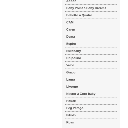
Adbor
Baby Point a Baby Dreams
Bebetto a Quatro
CAM
Caren
Dema
Espiro
Eurobaby
Chipolino
Valco
Graco
Laura
Livorno
Nestor a Coto baby
Hauck
Peg Pérego
Pikolo
Roan