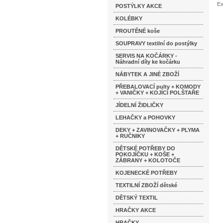
Ex
POSTÝLKY AKCE
KOLÉBKY
PROUTĚNÉ koše
SOUPRAVY textilní do postýlky
SERVIS NA KOČÁRKY -
Náhradní díly ke kočárku
NÁBYTEK A JINÉ ZBOŽÍ
PŘEBALOVACÍ pulty + KOMODY
+ VANIČKY + KOJÍCÍ POLŠTAŘE
JÍDELNÍ ŽIDLIČKY
LEHAČKY a POHOVKY
DEKY + ZAVINOVAČKY + PLYMA
+ RUČNIKY
DĚTSKÉ POTŘEBY DO
POKOJÍČKU + KOŠE +
ZÁBRANY + KOLOTOČE
KOJENECKÉ POTŘEBY
TEXTILNÍ ZBOŽÍ dětské
DĚTSKÝ TEXTIL
HRAČKY AKCE
HRAČKY