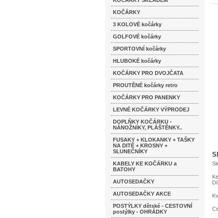
KOČÁRKY SKLADEM
KOČÁRKY
3 KOLOVÉ kočárky
GOLFOVÉ kočárky
SPORTOVNÍ kočárky
HLUBOKÉ kočárky
KOČÁRKY PRO DVOJČATA
PROUTĚNÉ kočárky retro
KOČÁRKY PRO PANENKY
LEVNÉ KOČÁRKY VÝPRODEJ
DOPLŇKY KOČÁRKU -
NÁNOŽNÍKY, PLÁŠTĚNKY..
FUSAKY + KLOKANKY + TAŠKY
NA DITĚ + KROSNY +
SLUNEČNÍKY
S
KABELY KE KOČÁRKU a
Sk
BATOHY
Ke
AUTOSEDAČKY
D
AUTOSEDAČKY AKCE
Kv
POSTÝLKY dětské - CESTOVNÍ
Ce
postýlky - OHRÁDKY