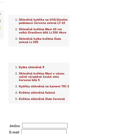
Nejnovější
m
Skleněná kytička na křišťálovém
č
podstavci červeno zelená LT 22
č
Skleněná květina Maxi 43 cm
velká Oranžovo bílá Lt 200 Akce
Skleněná kytka květina žluto
zelená Lt 335
Nejprodávanější
Kytka skleněná 9
Skleněná květina Maxi s vázou
ručně výraběné české sklo
červeno bílá 5
Kytička skleněná na kameni TlO 3
Květina skleněná fialová
Květina skleněná žluto červená
Dotaz na prodejce
Jméno
E-mail