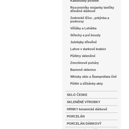
Kadibudky postele
Rozcestníky stojanky lavičky
dřevěné dárkové
Zednické lžíce , prkýnka a
podnosy
Věšáky a Lehátka
Střechy a psí boudy
Jubilejky dřevěné
Lahve v darkové krabici
Půllitry skleněné
Zmrzlinové poháry
Barevné sklenice
Whisky sklo a Štamprdlata čiré
Půllitr a džbánky akty
SKLO ČESKE
SKLENĚNÉ VÝROBKY
HRNKY keramické dárkové
PORCELÁN
PORCELÁN DÁRKOVÝ