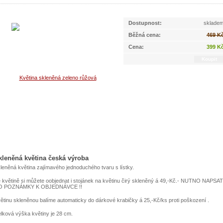
Dostupnost:
sklade
Běžná cena:
469 K
Cena:
399 K
kleněná květina česká výroba
leněná květina zajímavého jednoduchého tvaru s lístky.
 květině si můžete oobjednat i stojánek na květinu čirý skleněný á 49,-Kč.- NUTNO NAPSAT
O POZNÁMKY K OBJEDNÁVCE !!
ětinu skleněnou balíme automaticky do dárkové krabičky á 25,-Kč/ks proti poškození .
lková výška květiny je 28 cm.