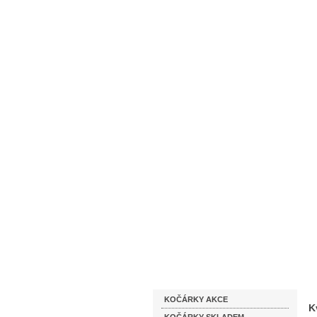
Homepage
Obchodní podmínky
Katalog zboží
KOČÁRKY AKCE
K