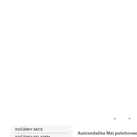
Homepage
Obchodní podmínky
Prodejna kočárků
Dárkové p
Katalog zboží
Kočárky NEC
»
Pikolo
»
Au
KOČÁRKY AKCE
Autosedačka Mai polohovací