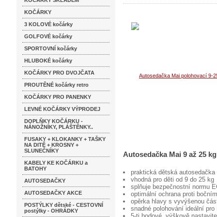
KOČÁRKY SKLADEM
KOČÁRKY
3 KOLOVÉ kočárky
GOLFOVÉ kočárky
SPORTOVNÍ kočárky
HLUBOKÉ kočárky
KOČÁRKY PRO DVOJČATA
PROUTĚNÉ kočárky retro
KOČÁRKY PRO PANENKY
LEVNÉ KOČÁRKY VÝPRODEJ
DOPLŇKY KOČÁRKU -
NÁNOŽNÍKY, PLÁŠTĚNKY..
FUSAKY + KLOKANKY + TAŠKY
NA DITĚ + KROSNY +
SLUNEČNÍKY
Autosedačka Mai 9 až 25 kg
KABELY KE KOČÁRKU a
BATOHY
praktická dětská autosedačka
vhodná pro děti od 9 do 25 kg
AUTOSEDAČKY
splňuje bezpečnostní normu 
AUTOSEDAČKY AKCE
optimální ochrana proti boční
opěrka hlavy s vyvýšenou část
POSTÝLKY dětské - CESTOVNÍ
snadné polohování ideální pro
postýlky - OHRÁDKY
5-ti bodové, výškově nastavit