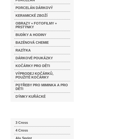
PORCELÁN
PORCELÁN DÁRKOVÝ
KERAMICKÉ ZBOŽÍ
OBRAZY + FOTOFILMY +
PRSTÝNKY
BUDÍKY A HODINY
BAZÉNOVÁ CHEMIE
RAZÍTKA
DÁRKOVÉ POUKÁZKY
KOČÁRKY PRO DĚTI
VÝPRODEJ KOČÁRKŮ,
POUŽITÉ KOČÁRKY
POTŘEBY PRO MIMINKA A PRO
DĚTI
DÝMKY KUŘÁCKÉ
Katalog značek
3 Cross
4 Cross
Alu Sprint