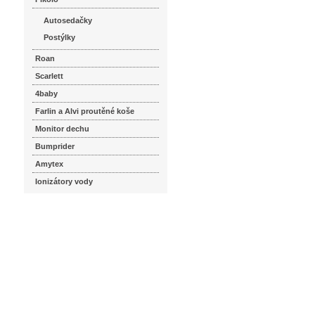
Autosedačky
Postýlky
Roan
Scarlett
4baby
Farlin a Alvi proutěné koše
Monitor dechu
Bumprider
Amytex
Ionizátory vody
seznam.cz