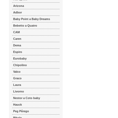
Arizona
Adbor
Baby Point a Baby Dreams
Bebetto a Quatro
CAM
Caren
Dema
Espiro
Eurobaby
Chipolino
Valco
Graco
Laura
Livorno
Nestor a Coto baby
Hauck
Peg Pérego
Pikolo