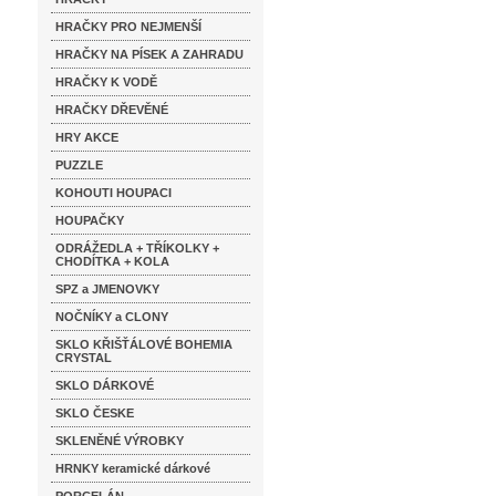
HRAČKY PRO NEJMENŠÍ
HRAČKY NA PÍSEK A ZAHRADU
HRAČKY K VODĚ
HRAČKY DŘEVĚNÉ
HRY AKCE
PUZZLE
KOHOUTI HOUPACI
HOUPAČKY
ODRÁŽEDLA + TŘÍKOLKY +
CHODÍTKA + KOLA
SPZ a JMENOVKY
NOČNÍKY a CLONY
SKLO KŘIŠŤÁLOVÉ BOHEMIA
CRYSTAL
SKLO DÁRKOVÉ
SKLO ČESKE
SKLENĚNÉ VÝROBKY
HRNKY keramické dárkové