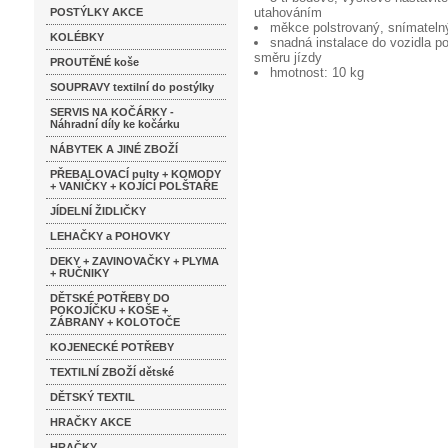
utahováním
POSTÝLKY AKCE
měkce polstrovaný, snímatelný
KOLÉBKY
snadná instalace do vozidla 
směru jízdy
PROUTĚNÉ koše
hmotnost: 10 kg
SOUPRAVY textilní do postýlky
SERVIS NA KOČÁRKY -
Náhradní díly ke kočárku
NÁBYTEK A JINÉ ZBOŽÍ
PŘEBALOVACÍ pulty + KOMODY
+ VANIČKY + KOJÍCÍ POLŠTAŘE
JÍDELNÍ ŽIDLIČKY
LEHAČKY a POHOVKY
DEKY + ZAVINOVAČKY + PLYMA
+ RUČNIKY
DĚTSKÉ POTŘEBY DO
POKOJÍČKU + KOŠE +
ZÁBRANY + KOLOTOČE
KOJENECKÉ POTŘEBY
TEXTILNÍ ZBOŽÍ dětské
DĚTSKÝ TEXTIL
HRAČKY AKCE
HRAČKY