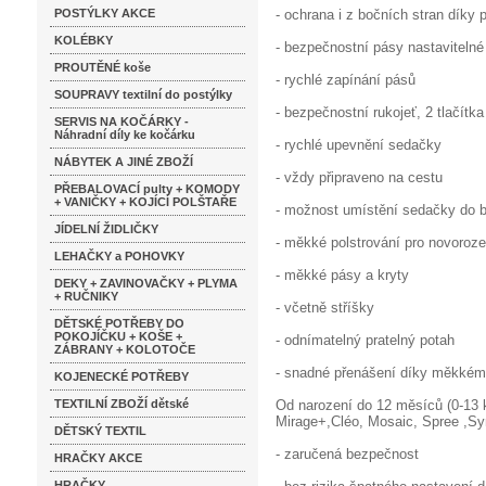
POSTÝLKY AKCE
- ochrana i z bočních stran díky
KOLÉBKY
- bezpečnostní pásy nastavitelné
PROUTĚNÉ koše
- rychlé zapínání pásů
SOUPRAVY textilní do postýlky
- bezpečnostní rukojeť, 2 tlačítk
SERVIS NA KOČÁRKY -
Náhradní díly ke kočárku
- rychlé upevnění sedačky
NÁBYTEK A JINÉ ZBOŽÍ
- vždy připraveno na cestu
PŘEBALOVACÍ pulty + KOMODY
+ VANIČKY + KOJÍCÍ POLŠTAŘE
- možnost umístění sedačky do 
JÍDELNÍ ŽIDLIČKY
- měkké polstrování pro novoroz
LEHAČKY a POHOVKY
- měkké pásy a kryty
DEKY + ZAVINOVAČKY + PLYMA
+ RUČNIKY
- včetně stříšky
DĚTSKÉ POTŘEBY DO
POKOJÍČKU + KOŠE +
- odnímatelný pratelný potah
ZÁBRANY + KOLOTOČE
- snadné přenášení díky měkkém
KOJENECKÉ POTŘEBY
TEXTILNÍ ZBOŽÍ dětské
Od narození do 12 měsíců (0-13 
Mirage+,Cléo, Mosaic, Spree ,Sym
DĚTSKÝ TEXTIL
- zaručená bezpečnost
HRAČKY AKCE
HRAČKY