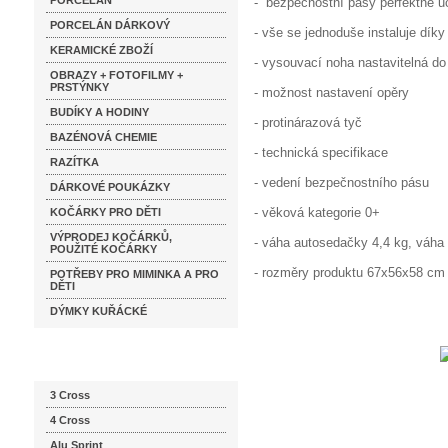
PORCELÁN
- bezpečnostní pásy perfektně 
PORCELÁN DÁRKOVÝ
- vše se jednoduše instaluje díky
KERAMICKÉ ZBOŽÍ
- vysouvací noha nastavitelná d
OBRAZY + FOTOFILMY +
PRSTÝNKY
- možnost nastavení opěry
BUDÍKY A HODINY
- protinárazová tyč
BAZÉNOVÁ CHEMIE
- technická specifikace
RAZÍTKA
- vedení bezpečnostního pásu
DÁRKOVÉ POUKÁZKY
- věková kategorie 0+
KOČÁRKY PRO DĚTI
VÝPRODEJ KOČÁRKŮ,
- váha autosedačky 4,4 kg, váha
POUŽITÉ KOČÁRKY
- rozměry produktu 67x56x58 cm
POTŘEBY PRO MIMINKA A PRO
DĚTI
DÝMKY KUŘÁCKÉ
Katalog značek
3 Cross
4 Cross
Alu Sprint