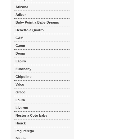
Arizona
Adbor
Baby Point a Baby Dreams
Bebetto a Quatro
CAM
Caren
Dema
Espiro
Eurobaby
Chipolino
Valco
Graco
Laura
Livorno
Nestor a Coto baby
Hauck
Peg Pérego
Pikolo