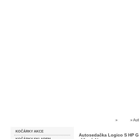
Homepage
Obchodní podmínky
Prodejna kočárků
Dárkové p
Katalog zboží
Kočárky NEC
»
Graco
»
Aut
KOČÁRKY AKCE
modro růžový Akce
Autosedačka Logico S HP Gr