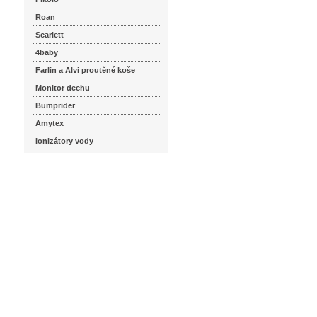
Roan
Scarlett
4baby
Farlin a Alvi proutěné koše
Monitor dechu
Bumprider
Amytex
Ionizátory vody
seznam.cz