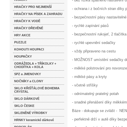
- bez rizika špatného nastavení d
HRAČKY PRO NEJMENŠÍ
- ochrana i z bočních stran díky
HRAČKY NA PÍSEK A ZAHRADU
- bezpečnostní pásy nastavitelné
HRAČKY K VODĚ
- rychlé zapínání pásů
HRAČKY DŘEVĚNÉ
- bezpečnostní rukojeť, 2 tlačítk
HRY AKCE
PUZZLE
- rychlé upevnění sedačky
KOHOUTI HOUPACI
- vždy připraveno na cestu
HOUPAČKY
- MOŽNOST umístění sedačky do
ODRÁŽEDLA + TŘÍKOLKY +
CHODÍTKA + KOLA
- měkké polstrování pro novoroz
SPZ a JMENOVKY
- měkké pásy a kryty
NOČNÍKY a CLONY
- včetně stříšky
SKLO KŘIŠŤÁLOVÉ BOHEMIA
CRYSTAL
- odnímatelný pratelný potah
SKLO DÁRKOVÉ
- snadné přenášení díky měkkém
SKLO ČESKE
Báze - dokupuje se zvlášt - 
SKLENĚNÉ VÝROBKY
- perfektně drží v autě díky be
HRNKY keramické dárkové