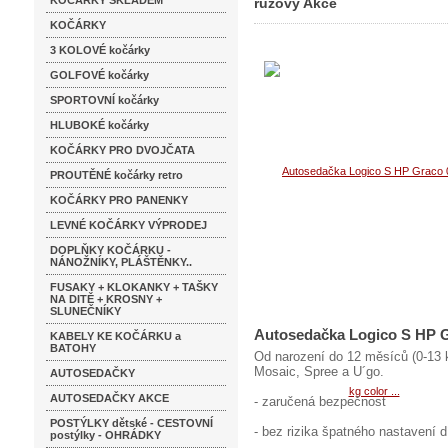
KOČÁRKY SKLADEM
růžový Akce
KOČÁRKY
3 KOLOVÉ kočárky
GOLFOVÉ kočárky
SPORTOVNÍ kočárky
HLUBOKÉ kočárky
KOČÁRKY PRO DVOJČATA
PROUTĚNÉ kočárky retro
KOČÁRKY PRO PANENKY
LEVNÉ KOČÁRKY VÝPRODEJ
DOPLŇKY KOČÁRKU -
NÁNOŽNÍKY, PLÁŠTĚNKY..
FUSAKY + KLOKANKY + TAŠKY
NA DITĚ + KROSNY +
SLUNEČNÍKY
Autosedačka Logico S HP Gr
KABELY KE KOČÁRKU a
BATOHY
Od narození do 12 měsíců (0-13 
Mosaic, Spree a U´go.
AUTOSEDAČKY
AUTOSEDAČKY AKCE
- zaručená bezpečnost
POSTÝLKY dětské - CESTOVNÍ
- bez rizika špatného nastavení d
postýlky - OHRÁDKY