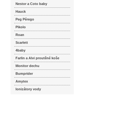
Nestor a Coto baby
Hauck
Peg Pérego
Pikolo
Roan
Scarlett
4baby
Farlin a Alvi proutěné koše
Monitor dechu
Bumprider
Amytex
Ionizátory vody
seznam.cz