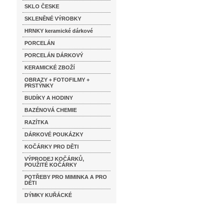
SKLO ČESKE
SKLENĚNÉ VÝROBKY
HRNKY keramické dárkové
PORCELÁN
PORCELÁN DÁRKOVÝ
KERAMICKÉ ZBOŽÍ
OBRAZY + FOTOFILMY +
PRSTÝNKY
BUDÍKY A HODINY
BAZÉNOVÁ CHEMIE
RAZÍTKA
DÁRKOVÉ POUKÁZKY
KOČÁRKY PRO DĚTI
VÝPRODEJ KOČÁRKŮ,
POUŽITÉ KOČÁRKY
POTŘEBY PRO MIMINKA A PRO
DĚTI
DÝMKY KUŘÁCKÉ
Katalog značek