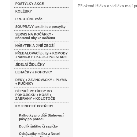
POSTÝLKY AKCE
Přiložená lžička a vidlička mají 
KOLÉBKY
PROUTĚNÉ koše
SOUPRAVY textilní do postýlky
SERVIS NA KOČÁRKY -
Náhradní díly ke kočárku
NÁBYTEK A JINÉ ZBOŽÍ
PŘEBALOVACÍ pulty + KOMODY
+ VANIČKY + KOJÍCÍ POLŠTAŘE
JÍDELNÍ ŽIDLIČKY
LEHAČKY a POHOVKY
DEKY + ZAVINOVAČKY + PLYMA
+ RUČNIKY
DĚTSKÉ POTŘEBY DO
POKOJÍČKU + KOŠE +
ZÁBRANY + KOLOTOČE
KOJENECKÉ POTŘEBY
Kalhotky pro dítě Stahovací
pásy po porodu
Dudlík šidítko či savičky
Odsávačky mléka a Nosní