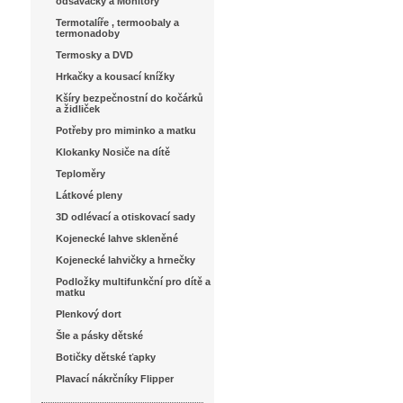
odsávačky a Monitory
Termotalíře , termoobaly a
termonadoby
Termosky a DVD
Hrkačky a kousací knížky
Kšíry bezpečnostní do kočárků
a židliček
Potřeby pro miminko a matku
Klokanky Nosiče na dítě
Teploměry
Látkové pleny
3D odlévací a otiskovací sady
Kojenecké lahve skleněné
Kojenecké lahvičky a hrnečky
Podložky multifunkční pro dítě a
matku
Plenkový dort
Šle a pásky dětské
Botičky dětské ťapky
Plavací nákrčníky Flipper