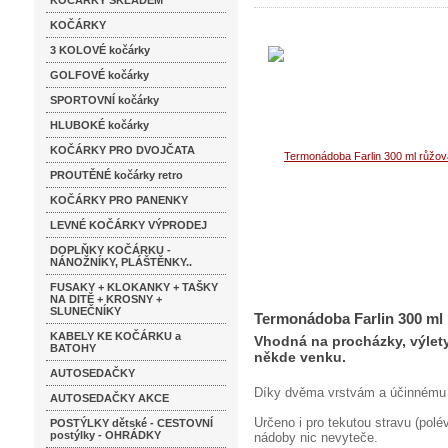
KOČÁRKY SKLADEM
KOČÁRKY
3 KOLOVÉ kočárky
GOLFOVÉ kočárky
SPORTOVNÍ kočárky
HLUBOKÉ kočárky
KOČÁRKY PRO DVOJČATA
PROUTĚNÉ kočárky retro
KOČÁRKY PRO PANENKY
LEVNÉ KOČÁRKY VÝPRODEJ
DOPLŇKY KOČÁRKU -
NÁNOŽNÍKY, PLÁŠTĚNKY..
FUSAKY + KLOKANKY + TAŠKY
NA DITĚ + KROSNY +
SLUNEČNÍKY
Termonádoba Farlin 300 ml
KABELY KE KOČÁRKU a
Vhodná na procházky, výlety
BATOHY
někde venku.
AUTOSEDAČKY
Díky dvěma vrstvám a účinnému te
AUTOSEDAČKY AKCE
Určeno i pro tekutou stravu (pol
POSTÝLKY dětské - CESTOVNÍ
postýlky - OHRÁDKY
nádoby nic nevyteče.