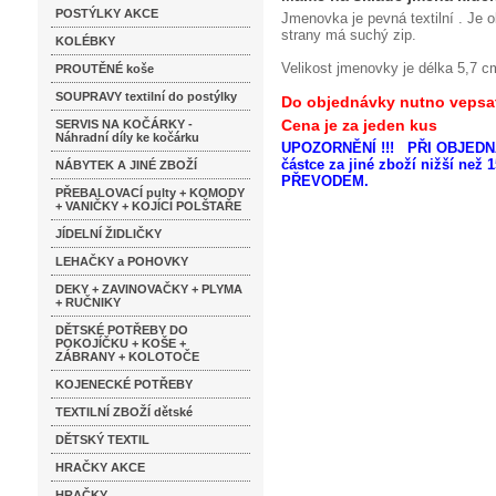
POSTÝLKY AKCE
Jmenovka je pevná textilní . Je 
strany má suchý zip.
KOLÉBKY
Velikost jmenovky je délka 5,7 c
PROUTĚNÉ koše
SOUPRAVY textilní do postýlky
Do objednávky nutno vepsat j
Cena je za jeden kus
SERVIS NA KOČÁRKY -
Náhradní díly ke kočárku
UPOZORNĚNÍ !!! PŘI OBJEDNÁ
částce za jiné zboží nižší n
NÁBYTEK A JINÉ ZBOŽÍ
PŘEVODEM.
PŘEBALOVACÍ pulty + KOMODY
+ VANIČKY + KOJÍCÍ POLŠTAŘE
JÍDELNÍ ŽIDLIČKY
LEHAČKY a POHOVKY
DEKY + ZAVINOVAČKY + PLYMA
+ RUČNIKY
DĚTSKÉ POTŘEBY DO
POKOJÍČKU + KOŠE +
ZÁBRANY + KOLOTOČE
KOJENECKÉ POTŘEBY
TEXTILNÍ ZBOŽÍ dětské
DĚTSKÝ TEXTIL
HRAČKY AKCE
HRAČKY