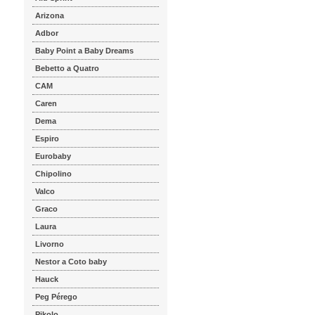
Arizona
Adbor
Baby Point a Baby Dreams
Bebetto a Quatro
CAM
Caren
Dema
Espiro
Eurobaby
Chipolino
Valco
Graco
Laura
Livorno
Nestor a Coto baby
Hauck
Peg Pérego
Pikolo