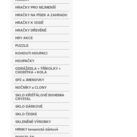
HRAČKY PRO NEJMENŠÍ
HRAČKY NA PÍSEK A ZAHRADU
HRAČKY K VODĚ
HRAČKY DŘEVĚNÉ
HRY AKCE
PUZZLE
KOHOUTI HOUPACI
HOUPAČKY
ODRÁŽEDLA + TŘÍKOLKY +
CHODÍTKA + KOLA
SPZ a JMENOVKY
NOČNÍKY a CLONY
SKLO KŘIŠŤÁLOVÉ BOHEMIA
CRYSTAL
SKLO DÁRKOVÉ
SKLO ČESKE
SKLENĚNÉ VÝROBKY
HRNKY keramické dárkové