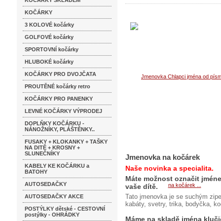
KOČÁRKY SKLADEM
KOČÁRKY
3 KOLOVÉ kočárky
GOLFOVÉ kočárky
SPORTOVNÍ kočárky
HLUBOKÉ kočárky
KOČÁRKY PRO DVOJČATA
PROUTĚNÉ kočárky retro
KOČÁRKY PRO PANENKY
LEVNÉ KOČÁRKY VÝPRODEJ
DOPLŇKY KOČÁRKU -
NÁNOŽNÍKY, PLÁŠTĚNKY..
FUSAKY + KLOKANKY + TAŠKY
NA DITĚ + KROSNY +
SLUNEČNÍKY
Jmenovka na kočárek
KABELY KE KOČÁRKU a
Naše novinka a specialita.
BATOHY
Máte možnost označit jménem
AUTOSEDAČKY
vaše dítě.
Tato jmenovka je se suchým zipe
AUTOSEDAČKY AKCE
kabáty, svetry, trika, bodyčka, ko
POSTÝLKY dětské - CESTOVNÍ
postýlky - OHRÁDKY
Máme na skladě jména klučičí