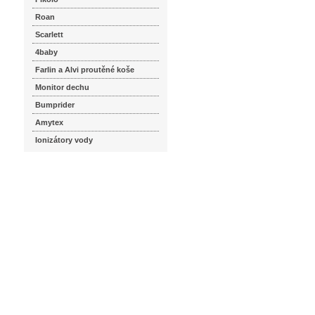
Roan
Scarlett
4baby
Farlin a Alvi proutěné koše
Monitor dechu
Bumprider
Amytex
Ionizátory vody
seznam.cz