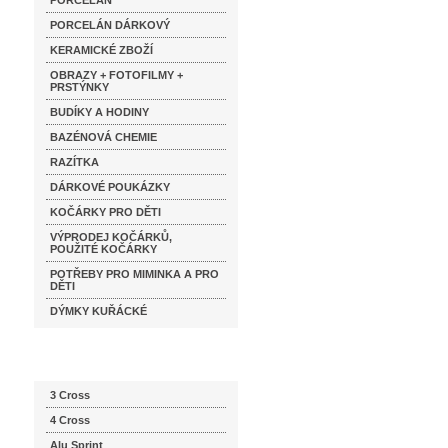
PORCELÁN
PORCELÁN DÁRKOVÝ
KERAMICKÉ ZBOŽÍ
OBRAZY + FOTOFILMY +
PRSTÝNKY
BUDÍKY A HODINY
BAZÉNOVÁ CHEMIE
RAZÍTKA
DÁRKOVÉ POUKÁZKY
KOČÁRKY PRO DĚTI
VÝPRODEJ KOČÁRKŮ,
POUŽITÉ KOČÁRKY
POTŘEBY PRO MIMINKA A PRO
DĚTI
DÝMKY KUŘÁCKÉ
Katalog značek
3 Cross
4 Cross
Alu Sprint