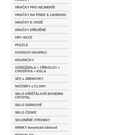
HRAČKY PRO NEJMENŠÍ
HRAČKY NA PÍSEK A ZAHRADU
HRAČKY K VODĚ
HRAČKY DŘEVĚNÉ
HRY AKCE
PUZZLE
KOHOUTI HOUPACI
HOUPAČKY
ODRÁŽEDLA + TŘÍKOLKY +
CHODÍTKA + KOLA
SPZ a JMENOVKY
NOČNÍKY a CLONY
SKLO KŘIŠŤÁLOVÉ BOHEMIA
CRYSTAL
SKLO DÁRKOVÉ
SKLO ČESKE
SKLENĚNÉ VÝROBKY
HRNKY keramické dárkové