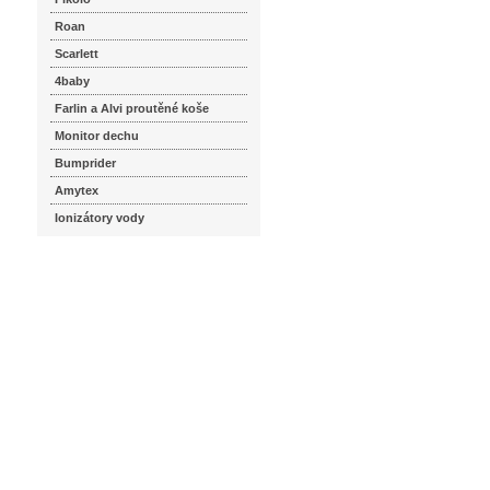
Roan
Scarlett
4baby
Farlin a Alvi proutěné koše
Monitor dechu
Bumprider
Amytex
Ionizátory vody
seznam.cz