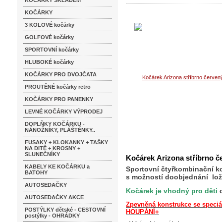
KOČÁRKY SKLADEM
KOČÁRKY
3 KOLOVÉ kočárky
GOLFOVÉ kočárky
SPORTOVNÍ kočárky
HLUBOKÉ kočárky
KOČÁRKY PRO DVOJČATA
PROUTĚNÉ kočárky retro
KOČÁRKY PRO PANENKY
LEVNÉ KOČÁRKY VÝPRODEJ
DOPLŇKY KOČÁRKU -
NÁNOŽNÍKY, PLÁŠTĚNKY..
FUSAKY + KLOKANKY + TAŠKY
NA DITĚ + KROSNY +
SLUNEČNÍKY
Kočárek Arizona stříbrno č
KABELY KE KOČÁRKU a
Sportovní čtyřkombinační ko
BATOHY
s možností doobjednání lož
AUTOSEDAČKY
Kočárek je vhodný pro děti
o
AUTOSEDAČKY AKCE
Zpevněná konstrukce se speci
POSTÝLKY dětské - CESTOVNÍ
HOUPÁNÍ+
postýlky - OHRÁDKY