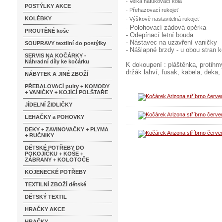
- Velká nafukovací kola
POSTÝLKY AKCE
- Přehazovací rukojeť
KOLÉBKY
- Výškově nastavitelná rukojeť
- Polohovací zádová opěrka
PROUTĚNÉ koše
- Odepínací letní bouda
- Nástavec na uzavření vaničky
SOUPRAVY textilní do postýlky
- Nášlapné brzdy - u obou stran 
SERVIS NA KOČÁRKY -
Náhradní díly ke kočárku
K dokoupení : pláštěnka, protihm
držák lahví, fusak, kabela, deka,
NÁBYTEK A JINÉ ZBOŽÍ
PŘEBALOVACÍ pulty + KOMODY
+ VANIČKY + KOJÍCÍ POLŠTAŘE
JÍDELNÍ ŽIDLIČKY
LEHAČKY a POHOVKY
DEKY + ZAVINOVAČKY + PLYMA
+ RUČNIKY
DĚTSKÉ POTŘEBY DO
POKOJÍČKU + KOŠE +
ZÁBRANY + KOLOTOČE
KOJENECKÉ POTŘEBY
TEXTILNÍ ZBOŽÍ dětské
DĚTSKÝ TEXTIL
HRAČKY AKCE
HRAČKY