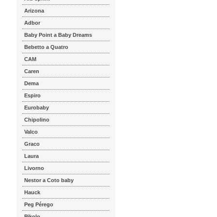
Arizona
Adbor
Baby Point a Baby Dreams
Bebetto a Quatro
CAM
Caren
Dema
Espiro
Eurobaby
Chipolino
Valco
Graco
Laura
Livorno
Nestor a Coto baby
Hauck
Peg Pérego
Pikolo