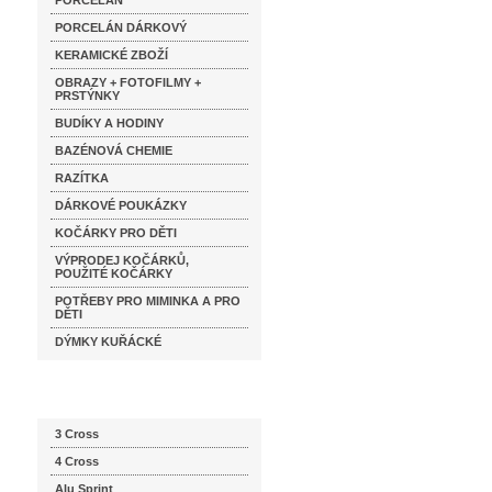
PORCELÁN
PORCELÁN DÁRKOVÝ
KERAMICKÉ ZBOŽÍ
OBRAZY + FOTOFILMY +
PRSTÝNKY
BUDÍKY A HODINY
BAZÉNOVÁ CHEMIE
RAZÍTKA
DÁRKOVÉ POUKÁZKY
KOČÁRKY PRO DĚTI
VÝPRODEJ KOČÁRKŮ,
POUŽITÉ KOČÁRKY
POTŘEBY PRO MIMINKA A PRO
DĚTI
DÝMKY KUŘÁCKÉ
Katalog značek
3 Cross
4 Cross
Alu Sprint