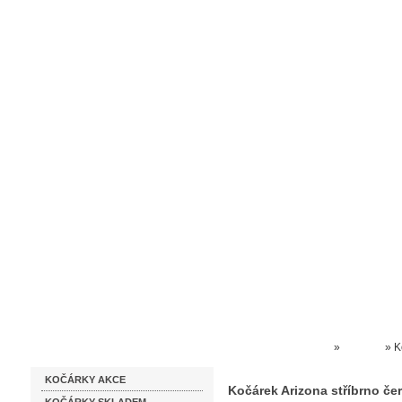
Homepage
Obchodní podmínky
Prodejna kočárků
Dárkové p
Katalog zboží
Kočárky NEC
»
Arizona
»
K
KOČÁRKY AKCE
Kočárek Arizona stříbrno če