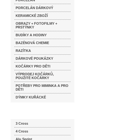
PORCELÁN
PORCELÁN DÁRKOVÝ
KERAMICKÉ ZBOŽÍ
OBRAZY + FOTOFILMY +
PRSTÝNKY
BUDÍKY A HODINY
BAZÉNOVÁ CHEMIE
RAZÍTKA
DÁRKOVÉ POUKÁZKY
KOČÁRKY PRO DĚTI
VÝPRODEJ KOČÁRKŮ,
POUŽITÉ KOČÁRKY
POTŘEBY PRO MIMINKA A PRO
DĚTI
DÝMKY KUŘÁCKÉ
Katalog značek
3 Cross
4 Cross
Alu Sprint