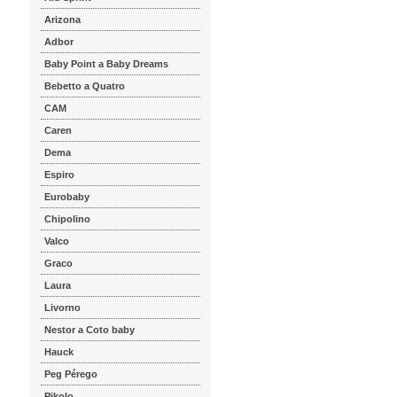
Arizona
Adbor
Baby Point a Baby Dreams
Bebetto a Quatro
CAM
Caren
Dema
Espiro
Eurobaby
Chipolino
Valco
Graco
Laura
Livorno
Nestor a Coto baby
Hauck
Peg Pérego
Pikolo