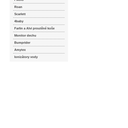
Roan
Scarlett
4baby
Farlin a Alvi proutěné koše
Monitor dechu
Bumprider
Amytex
Ionizátory vody
seznam.cz