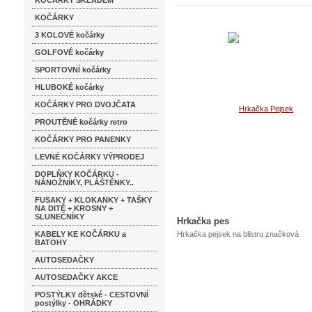
KOČÁRKY SKLADEM
KOČÁRKY
3 KOLOVÉ kočárky
GOLFOVÉ kočárky
SPORTOVNÍ kočárky
HLUBOKÉ kočárky
KOČÁRKY PRO DVOJČATA
PROUTĚNÉ kočárky retro
KOČÁRKY PRO PANENKY
LEVNÉ KOČÁRKY VÝPRODEJ
DOPLŇKY KOČÁRKU -
NÁNOŽNÍKY, PLÁŠTĚNKY..
FUSAKY + KLOKANKY + TAŠKY
NA DITĚ + KROSNY +
SLUNEČNÍKY
Hrkačka pes
KABELY KE KOČÁRKU a
Hrkačka pejsek na blistru značková
BATOHY
AUTOSEDAČKY
AUTOSEDAČKY AKCE
POSTÝLKY dětské - CESTOVNÍ
postýlky - OHRÁDKY