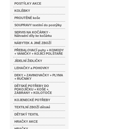
POSTÝLKY AKCE
KOLÉBKY
PROUTĚNÉ koše
SOUPRAVY textilní do postýlky
SERVIS NA KOČÁRKY -
Náhradní díly ke kočárku
NÁBYTEK A JINÉ ZBOŽÍ
PŘEBALOVACÍ pulty + KOMODY
+ VANIČKY + KOJÍCÍ POLŠTAŘE
JÍDELNÍ ŽIDLIČKY
LEHAČKY a POHOVKY
DEKY + ZAVINOVAČKY + PLYMA
+ RUČNIKY
DĚTSKÉ POTŘEBY DO
POKOJÍČKU + KOŠE +
ZÁBRANY + KOLOTOČE
KOJENECKÉ POTŘEBY
TEXTILNÍ ZBOŽÍ dětské
DĚTSKÝ TEXTIL
HRAČKY AKCE
HRAČKY