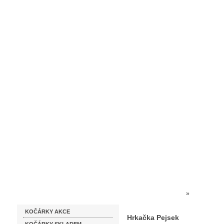
Homepage
Obchodní podmínky
Prodejna kočárků
Dárkové p
Katalog zboží
Kočárky NEC
»
HRAČKY P
KOČÁRKY AKCE
Hrkačka Pejsek