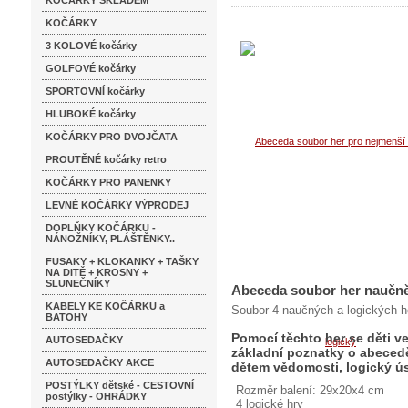
KOČÁRKY SKLADEM
KOČÁRKY
3 KOLOVÉ kočárky
GOLFOVÉ kočárky
SPORTOVNÍ kočárky
HLUBOKÉ kočárky
KOČÁRKY PRO DVOJČATA
PROUTĚNÉ kočárky retro
KOČÁRKY PRO PANENKY
LEVNÉ KOČÁRKY VÝPRODEJ
DOPLŇKY KOČÁRKU -
NÁNOŽNÍKY, PLÁŠTĚNKY..
FUSAKY + KLOKANKY + TAŠKY
NA DITĚ + KROSNY +
SLUNEČNÍKY
Abeceda soubor her naučně 
KABELY KE KOČÁRKU a
Soubor 4 naučných a logických her
BATOHY
Pomocí těchto her se děti 
AUTOSEDAČKY
základní poznatky o abecedě 
AUTOSEDAČKY AKCE
dětem vědomosti, logický ús
POSTÝLKY dětské - CESTOVNÍ
Rozměr balení: 29x20x4 cm
postýlky - OHRÁDKY
4 logické hry