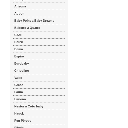
Arizona
Adbor
Baby Point a Baby Dreams
Bebetto a Quatro
CAM
Caren
Dema
Espiro
Eurobaby
Chipolino
Valco
Graco
Laura
Livorno
Nestor a Coto baby
Hauck
Peg Pérego
Pikolo