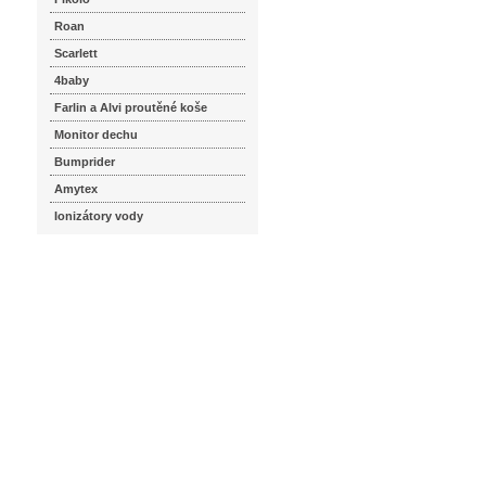
Roan
Scarlett
4baby
Farlin a Alvi proutěné koše
Monitor dechu
Bumprider
Amytex
Ionizátory vody
seznam.cz