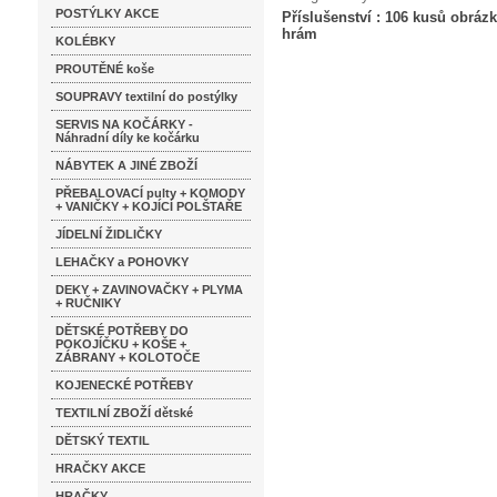
POSTÝLKY AKCE
Příslušenství : 106 kusů obráz
hrám
KOLÉBKY
PROUTĚNÉ koše
SOUPRAVY textilní do postýlky
SERVIS NA KOČÁRKY -
Náhradní díly ke kočárku
NÁBYTEK A JINÉ ZBOŽÍ
PŘEBALOVACÍ pulty + KOMODY
+ VANIČKY + KOJÍCÍ POLŠTAŘE
JÍDELNÍ ŽIDLIČKY
LEHAČKY a POHOVKY
DEKY + ZAVINOVAČKY + PLYMA
+ RUČNIKY
DĚTSKÉ POTŘEBY DO
POKOJÍČKU + KOŠE +
ZÁBRANY + KOLOTOČE
KOJENECKÉ POTŘEBY
TEXTILNÍ ZBOŽÍ dětské
DĚTSKÝ TEXTIL
HRAČKY AKCE
HRAČKY