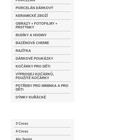
PORCELÁN
PORCELÁN DÁRKOVÝ
KERAMICKÉ ZBOŽÍ
OBRAZY + FOTOFILMY +
PRSTÝNKY
BUDÍKY A HODINY
BAZÉNOVÁ CHEMIE
RAZÍTKA
DÁRKOVÉ POUKÁZKY
KOČÁRKY PRO DĚTI
VÝPRODEJ KOČÁRKŮ,
POUŽITÉ KOČÁRKY
POTŘEBY PRO MIMINKA A PRO
DĚTI
DÝMKY KUŘÁCKÉ
Katalog značek
3 Cross
4 Cross
Alu Sprint