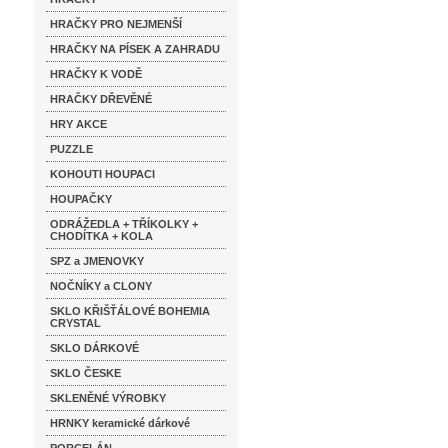
HRAČKY PRO NEJMENŠÍ
HRAČKY NA PÍSEK A ZAHRADU
HRAČKY K VODĚ
HRAČKY DŘEVĚNÉ
HRY AKCE
PUZZLE
KOHOUTI HOUPACI
HOUPAČKY
ODRÁŽEDLA + TŘÍKOLKY +
CHODÍTKA + KOLA
SPZ a JMENOVKY
NOČNÍKY a CLONY
SKLO KŘIŠŤÁLOVÉ BOHEMIA
CRYSTAL
SKLO DÁRKOVÉ
SKLO ČESKE
SKLENĚNÉ VÝROBKY
HRNKY keramické dárkové