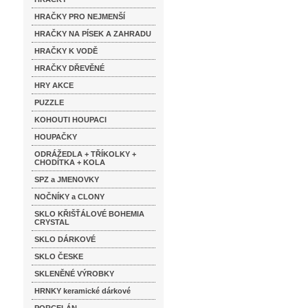
HRAČKY PRO NEJMENŠÍ
HRAČKY NA PÍSEK A ZAHRADU
HRAČKY K VODĚ
HRAČKY DŘEVĚNÉ
HRY AKCE
PUZZLE
KOHOUTI HOUPACI
HOUPAČKY
ODRÁŽEDLA + TŘÍKOLKY +
CHODÍTKA + KOLA
SPZ a JMENOVKY
NOČNÍKY a CLONY
SKLO KŘIŠŤÁLOVÉ BOHEMIA
CRYSTAL
SKLO DÁRKOVÉ
SKLO ČESKE
SKLENĚNÉ VÝROBKY
HRNKY keramické dárkové