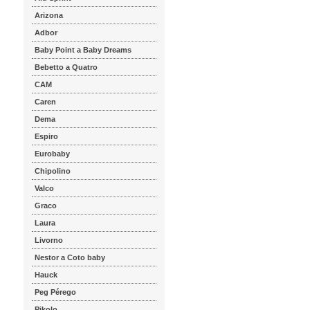
Arizona
Adbor
Baby Point a Baby Dreams
Bebetto a Quatro
CAM
Caren
Dema
Espiro
Eurobaby
Chipolino
Valco
Graco
Laura
Livorno
Nestor a Coto baby
Hauck
Peg Pérego
Pikolo