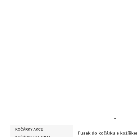
Homepage
Obchodní podmínky
Prodejna kočárků
Dárkové p
Katalog zboží
Kočárky NEC
»
FUSAKY + 
KOČÁRKY AKCE
SLUNEČNÍKY
»
Fusak do ko
Fusak do kočárku s kožíške