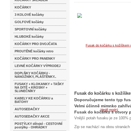
KOČÁRKY SKLADEM
KOČÁRKY
3 KOLOVÉ kočárky
GOLFOVÉ kočárky
SPORTOVNÍ kočárky
HLUBOKÉ kočárky
KOČÁRKY PRO DVOJČATA
PROUTĚNÉ kočárky retro
KOČÁRKY PRO PANENKY
LEVNÉ KOČÁRKY VÝPRODEJ
DOPLŇKY KOČÁRKU -
NÁNOŽNÍKY, PLÁŠTĚNKY..
FUSAKY + KLOKANKY + TAŠKY
NA DITĚ + KROSNY +
SLUNEČNÍKY
Fusak do kočárku s kožíšk
KABELY KE KOČÁRKU a
Doporučujeme tento typ fus
BATOHY
Velmi účinně mimnko zahřívá
AUTOSEDAČKY
Fusak do kočárku s otvory p
AUTOSEDAČKY AKCE
Vnější potah fusaku je ze 100% p
POSTÝLKY dětské - CESTOVNÍ
Zip se nachází na obou stranách 
postýlky - OHRÁDKY