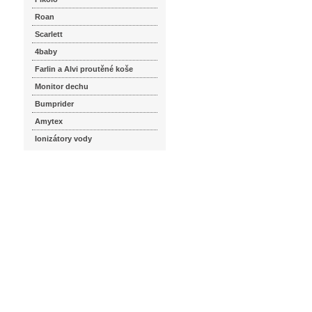
Roan
Scarlett
4baby
Farlin a Alvi proutěné koše
Monitor dechu
Bumprider
Amytex
Ionizátory vody
seznam.cz