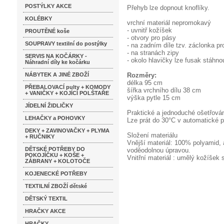
POSTÝLKY AKCE
Přehyb lze dopnout knoflíky.
KOLÉBKY
vrchní materiál nepromokavý
- uvnitř kožíšek
PROUTĚNÉ koše
- otvory pro pásy
SOUPRAVY textilní do postýlky
- na zadním díle tzv. záclonka p
- na stranách zipy
SERVIS NA KOČÁRKY -
- okolo hlavičky lze fusak stáhno
Náhradní díly ke kočárku
NÁBYTEK A JINÉ ZBOŽÍ
Rozměry:
délka 95 cm
PŘEBALOVACÍ pulty + KOMODY
šířka vrchního dílu 38 cm
+ VANIČKY + KOJÍCÍ POLŠTAŘE
výška pytle 15 cm
JÍDELNÍ ŽIDLIČKY
Praktické a jednoduché ošetřová
LEHAČKY a POHOVKY
Lze prát do 30°C v automatické p
DEKY + ZAVINOVAČKY + PLYMA
Složení materiálu
+ RUČNIKY
Vnější materiál: 100% polyamid, 
DĚTSKÉ POTŘEBY DO
voděodolnou úpravou.
POKOJÍČKU + KOŠE +
Vnitřní materiál : umělý kožíšek 
ZÁBRANY + KOLOTOČE
KOJENECKÉ POTŘEBY
TEXTILNÍ ZBOŽÍ dětské
DĚTSKÝ TEXTIL
HRAČKY AKCE
HRAČKY