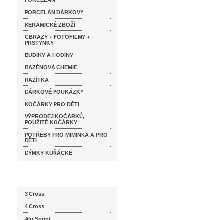
PORCELÁN
PORCELÁN DÁRKOVÝ
KERAMICKÉ ZBOŽÍ
OBRAZY + FOTOFILMY +
PRSTÝNKY
BUDÍKY A HODINY
BAZÉNOVÁ CHEMIE
RAZÍTKA
DÁRKOVÉ POUKÁZKY
KOČÁRKY PRO DĚTI
VÝPRODEJ KOČÁRKŮ,
POUŽITÉ KOČÁRKY
POTŘEBY PRO MIMINKA A PRO
DĚTI
DÝMKY KUŘÁCKÉ
Katalog značek
3 Cross
4 Cross
Alu Sprint