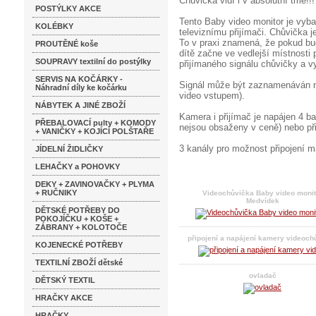
Chůvička vidí i v absolutní tmě!!!
POSTÝLKY AKCE
Tento Baby video monitor je vyba
KOLÉBKY
televiznímu přijímači. Chůvička
To v praxi znamená, že pokud bu
PROUTĚNÉ koše
dítě začne ve vedlejší místnosti
SOUPRAVY textilní do postýlky
přijímaného signálu chůvičky a vy 
SERVIS NA KOČÁRKY -
Signál může být zaznamenáván na
Náhradní díly ke kočárku
video vstupem).
NÁBYTEK A JINÉ ZBOŽÍ
Kamera i přijímač je napájen 4 b
PŘEBALOVACÍ pulty + KOMODY
nejsou obsaženy v ceně) nebo př
+ VANIČKY + KOJÍCÍ POLŠTAŘE
3 kanály pro možnost připojení 
JÍDELNÍ ŽIDLIČKY
LEHAČKY a POHOVKY
DEKY + ZAVINOVAČKY + PLYMA
+ RUČNIKY
Videochůvička Baby video monit
Medvídek
DĚTSKÉ POTŘEBY DO
POKOJÍČKU + KOŠE +
ZÁBRANY + KOLOTOČE
připojení a napájení kamery videoch
KOJENECKÉ POTŘEBY
TEXTILNÍ ZBOŽÍ dětské
ovladač
DĚTSKÝ TEXTIL
HRAČKY AKCE
HRAČKY