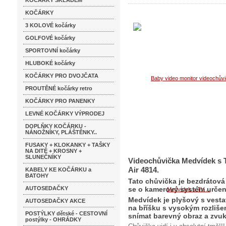
KOČÁRKY SKLADEM
KOČÁRKY
3 KOLOVÉ kočárky
GOLFOVÉ kočárky
SPORTOVNÍ kočárky
HLUBOKÉ kočárky
KOČÁRKY PRO DVOJČATA
PROUTĚNÉ kočárky retro
KOČÁRKY PRO PANENKY
LEVNÉ KOČÁRKY VÝPRODEJ
DOPLŇKY KOČÁRKU -
NÁNOŽNÍKY, PLÁŠTĚNKY..
FUSAKY + KLOKANKY + TAŠKY
NA DITĚ + KROSNY +
SLUNEČNÍKY
Videochůvička Medvídek s 
Air 4814.
KABELY KE KOČÁRKU a
BATOHY
Tato chůvička je bezdrátová
AUTOSEDAČKY
se o kamerový systém určený
Medvídek je plyšový s ves
AUTOSEDAČKY AKCE
na bříšku s vysokým rozliš
POSTÝLKY dětské - CESTOVNÍ
snímat barevný obraz a zvuk
postýlky - OHRÁDKY