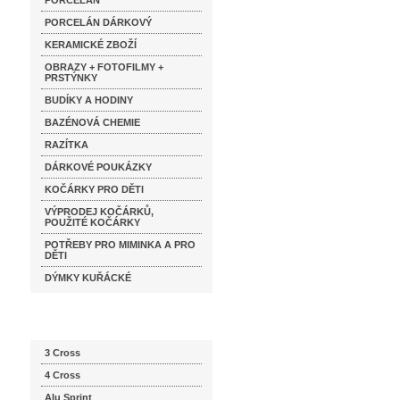
PORCELÁN
PORCELÁN DÁRKOVÝ
KERAMICKÉ ZBOŽÍ
OBRAZY + FOTOFILMY +
PRSTÝNKY
BUDÍKY A HODINY
BAZÉNOVÁ CHEMIE
RAZÍTKA
DÁRKOVÉ POUKÁZKY
KOČÁRKY PRO DĚTI
VÝPRODEJ KOČÁRKŮ,
POUŽITÉ KOČÁRKY
POTŘEBY PRO MIMINKA A PRO
DĚTI
DÝMKY KUŘÁCKÉ
Katalog značek
3 Cross
4 Cross
Alu Sprint