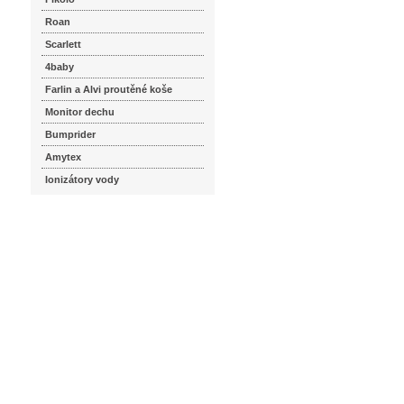
Roan
Scarlett
4baby
Farlin a Alvi proutěné koše
Monitor dechu
Bumprider
Amytex
Ionizátory vody
seznam.cz