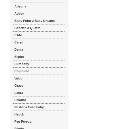
Arizona
Adbor
Baby Point a Baby Dreams
Bebetto a Quatro
CAM
Caren
Dema
Espiro
Eurobaby
Chipolino
Valco
Graco
Laura
Livorno
Nestor a Coto baby
Hauck
Peg Pérego
Pikolo