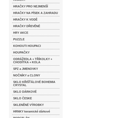
HRAČKY PRO NEJMENŠÍ
HRAČKY NA PÍSEK A ZAHRADU
HRAČKY K VODĚ
HRAČKY DŘEVĚNÉ
HRY AKCE
PUZZLE
KOHOUTI HOUPACI
HOUPAČKY
ODRÁŽEDLA + TŘÍKOLKY +
CHODÍTKA + KOLA
SPZ a JMENOVKY
NOČNÍKY a CLONY
SKLO KŘIŠŤÁLOVÉ BOHEMIA
CRYSTAL
SKLO DÁRKOVÉ
SKLO ČESKE
SKLENĚNÉ VÝROBKY
HRNKY keramické dárkové