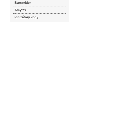
Bumprider
Amytex
Ionizátory vody
seznam.cz