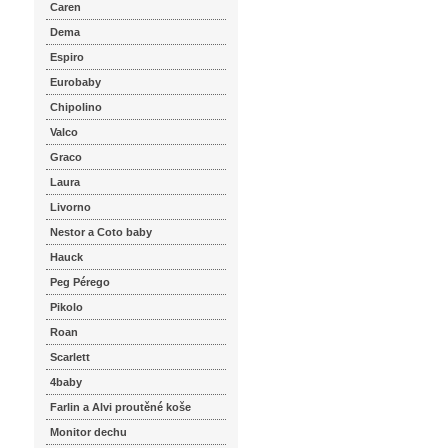
Caren
Dema
Espiro
Eurobaby
Chipolino
Valco
Graco
Laura
Livorno
Nestor a Coto baby
Hauck
Peg Pérego
Pikolo
Roan
Scarlett
4baby
Farlin a Alvi proutěné koše
Monitor dechu