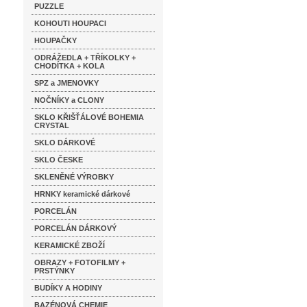
PUZZLE
KOHOUTI HOUPACI
HOUPAČKY
ODRÁŽEDLA + TŘÍKOLKY +
CHODÍTKA + KOLA
SPZ a JMENOVKY
NOČNÍKY a CLONY
SKLO KŘIŠŤÁLOVÉ BOHEMIA
CRYSTAL
SKLO DÁRKOVÉ
SKLO ČESKE
SKLENĚNÉ VÝROBKY
HRNKY keramické dárkové
PORCELÁN
PORCELÁN DÁRKOVÝ
KERAMICKÉ ZBOŽÍ
OBRAZY + FOTOFILMY +
PRSTÝNKY
BUDÍKY A HODINY
BAZÉNOVÁ CHEMIE