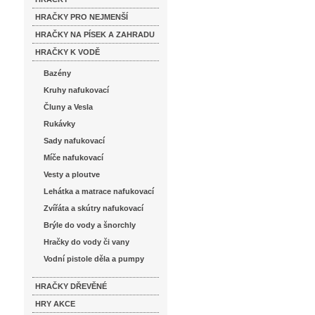
HRAČKY PRO NEJMENŠÍ
HRAČKY NA PÍSEK A ZAHRADU
HRAČKY K VODĚ
Bazény
Kruhy nafukovací
Čluny a Vesla
Rukávky
Sady nafukovací
Míče nafukovací
Vesty a ploutve
Lehátka a matrace nafukovací
Zvířáta a skútry nafukovací
Brýle do vody a šnorchly
Hračky do vody či vany
Vodní pistole děla a pumpy
HRAČKY DŘEVĚNÉ
HRY AKCE