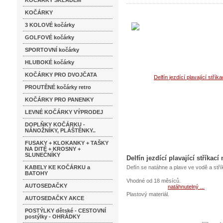
KOČÁRKY SKLADEM
KOČÁRKY
3 KOLOVÉ kočárky
GOLFOVÉ kočárky
SPORTOVNÍ kočárky
HLUBOKÉ kočárky
KOČÁRKY PRO DVOJČATA
PROUTĚNÉ kočárky retro
KOČÁRKY PRO PANENKY
LEVNÉ KOČÁRKY VÝPRODEJ
DOPLŇKY KOČÁRKU -
NÁNOŽNÍKY, PLÁŠTĚNKY..
FUSAKY + KLOKANKY + TAŠKY
NA DITĚ + KROSNY +
SLUNEČNÍKY
Delfín jezdící plavající stříkac
KABELY KE KOČÁRKU a
Defín se natáhne a plave ve vodě a stří
BATOHY
Vhodné od 18 měsíců.
AUTOSEDAČKY
Plastový materiál.
AUTOSEDAČKY AKCE
POSTÝLKY dětské - CESTOVNÍ
postýlky - OHRÁDKY