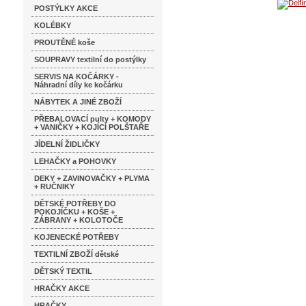
POSTÝLKY AKCE
KOLÉBKY
PROUTĚNÉ koše
SOUPRAVY textilní do postýlky
SERVIS NA KOČÁRKY -
Náhradní díly ke kočárku
NÁBYTEK A JINÉ ZBOŽÍ
PŘEBALOVACÍ pulty + KOMODY
+ VANIČKY + KOJÍCÍ POLŠTAŘE
JÍDELNÍ ŽIDLIČKY
LEHAČKY a POHOVKY
DEKY + ZAVINOVAČKY + PLYMA
+ RUČNIKY
DĚTSKÉ POTŘEBY DO
POKOJÍČKU + KOŠE +
ZÁBRANY + KOLOTOČE
KOJENECKÉ POTŘEBY
TEXTILNÍ ZBOŽÍ dětské
DĚTSKÝ TEXTIL
HRAČKY AKCE
HRAČKY