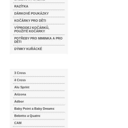
RAZÍTKA
DÁRKOVÉ POUKÁZKY
KOČÁRKY PRO DĚTI
VÝPRODEJ KOČÁRKŮ,
POUŽITÉ KOČÁRKY
POTŘEBY PRO MIMINKA A PRO
DĚTI
DÝMKY KUŘÁCKÉ
Katalog značek
3 Cross
4 Cross
Alu Sprint
Arizona
Adbor
Baby Point a Baby Dreams
Bebetto a Quatro
CAM