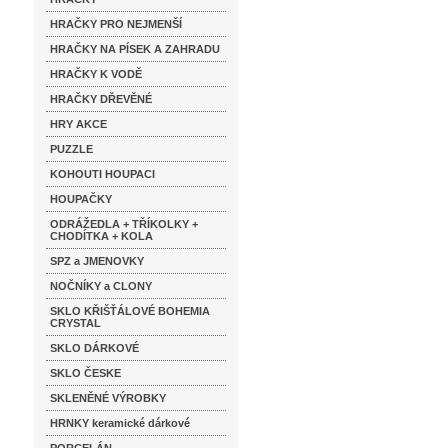
HRAČKY PRO NEJMENŠÍ
HRAČKY NA PÍSEK A ZAHRADU
HRAČKY K VODĚ
HRAČKY DŘEVĚNÉ
HRY AKCE
PUZZLE
KOHOUTI HOUPACI
HOUPAČKY
ODRÁŽEDLA + TŘÍKOLKY +
CHODÍTKA + KOLA
SPZ a JMENOVKY
NOČNÍKY a CLONY
SKLO KŘIŠŤÁLOVÉ BOHEMIA
CRYSTAL
SKLO DÁRKOVÉ
SKLO ČESKE
SKLENĚNÉ VÝROBKY
HRNKY keramické dárkové