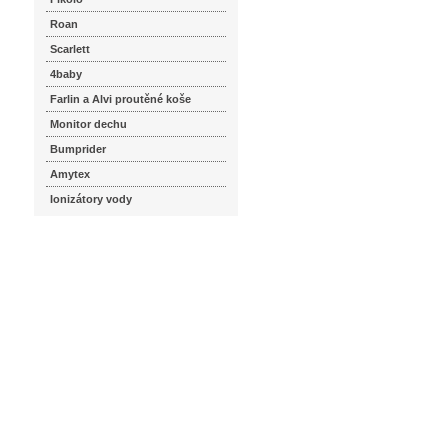
Roan
Scarlett
4baby
Farlin a Alvi proutěné koše
Monitor dechu
Bumprider
Amytex
Ionizátory vody
seznam.cz