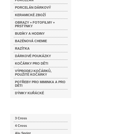
PORCELÁN
PORCELÁN DÁRKOVÝ
KERAMICKÉ ZBOŽÍ
OBRAZY + FOTOFILMY +
PRSTÝNKY
BUDÍKY A HODINY
BAZÉNOVÁ CHEMIE
RAZÍTKA
DÁRKOVÉ POUKÁZKY
KOČÁRKY PRO DĚTI
VÝPRODEJ KOČÁRKŮ,
POUŽITÉ KOČÁRKY
POTŘEBY PRO MIMINKA A PRO
DĚTI
DÝMKY KUŘÁCKÉ
Katalog značek
3 Cross
4 Cross
Alu Sprint