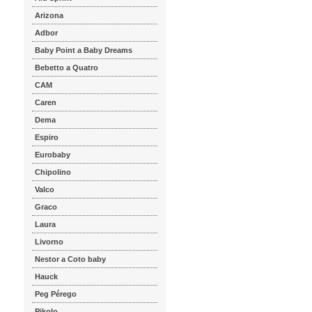
Arizona
Adbor
Baby Point a Baby Dreams
Bebetto a Quatro
CAM
Caren
Dema
Espiro
Eurobaby
Chipolino
Valco
Graco
Laura
Livorno
Nestor a Coto baby
Hauck
Peg Pérego
Pikolo