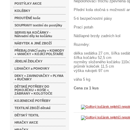
Nepolohovací trochu zpevněná o
POSTÝLKY AKCE
Přední kola otočná s možností a
KOLÉBKY
PROUTĚNÉ koše
5-ti bezpečnostní pásy
SOUPRAVY textilní do postýlky
Prací potah
SERVIS NA KOČÁRKY -
Nášlapné brzdy zadních kol
Náhradní díly ke kočárku
NÁBYTEK A JINÉ ZBOŽÍ
Rozměry:
PŘEBALOVACÍ pulty + KOMODY
délka sedátka 27 cm, šířka sedá
+ VANIČKY + KOJÍCÍ POLŠTAŘE
šířka kočárku 52,5 cm
JÍDELNÍ ŽIDLIČKY
rozměry složeného kočárku 110
průměr koleček 11,5 cm
LEHAČKY a POHOVKY
výška rukojeti 97 cm
DEKY + ZAVINOVAČKY + PLYMA
váha 5 kg
+ RUČNIKY
DĚTSKÉ POTŘEBY DO
Cena za 1 kus
POKOJÍČKU + KOŠE +
ZÁBRANY + KOLOTOČE
KOJENECKÉ POTŘEBY
TEXTILNÍ ZBOŽÍ dětské
DĚTSKÝ TEXTIL
HRAČKY AKCE
HRAČKY