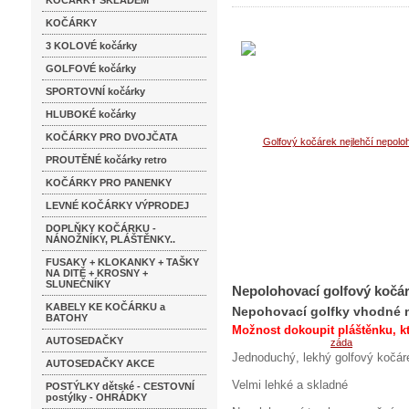
KOČÁRKY SKLADEM
KOČÁRKY
3 KOLOVÉ kočárky
GOLFOVÉ kočárky
SPORTOVNÍ kočárky
HLUBOKÉ kočárky
KOČÁRKY PRO DVOJČATA
PROUTĚNÉ kočárky retro
KOČÁRKY PRO PANENKY
LEVNÉ KOČÁRKY VÝPRODEJ
DOPLŇKY KOČÁRKU -
NÁNOŽNÍKY, PLÁŠTĚNKY..
FUSAKY + KLOKANKY + TAŠKY
NA DITĚ + KROSNY +
SLUNEČNÍKY
Nepolohovací golfový kočáre
KABELY KE KOČÁRKU a
Nepohovací golfky vhodné na
BATOHY
Možnost dokoupit pláštěnku, kte
AUTOSEDAČKY
Jednoduchý, lekhý golfový kočár
AUTOSEDAČKY AKCE
Velmi lehké a skladné
POSTÝLKY dětské - CESTOVNÍ
postýlky - OHRÁDKY