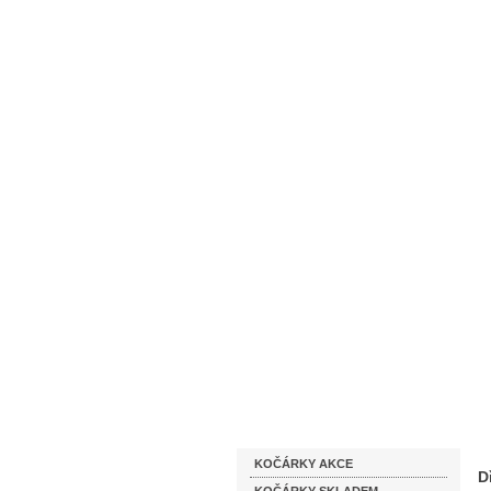
Homepage
Obchodní podmínky
Katalog zboží
KOČÁRKY AKCE
D