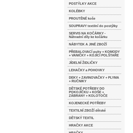
POSTÝLKY AKCE
KOLÉBKY
PROUTĚNÉ koše
SOUPRAVY textilní do postýlky
SERVIS NA KOČÁRKY -
Náhradní díly ke kočárku
NÁBYTEK A JINÉ ZBOŽÍ
PŘEBALOVACÍ pulty + KOMODY
+ VANIČKY + KOJÍCÍ POLŠTAŘE
JÍDELNÍ ŽIDLIČKY
LEHAČKY a POHOVKY
DEKY + ZAVINOVAČKY + PLYMA
+ RUČNIKY
DĚTSKÉ POTŘEBY DO
POKOJÍČKU + KOŠE +
ZÁBRANY + KOLOTOČE
KOJENECKÉ POTŘEBY
TEXTILNÍ ZBOŽÍ dětské
DĚTSKÝ TEXTIL
HRAČKY AKCE
HRAČKY