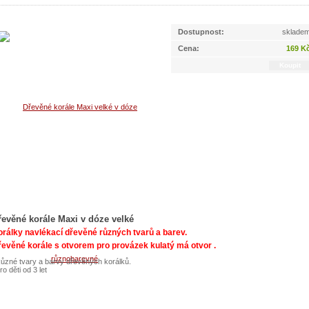
Dostupnost:
sklade
Cena:
169 K
řevěné korále Maxi v dóze velké
rálky navlékací dřevěné různých tvarů a barev.
evěné korále s otvorem pro provázek kulatý má otvor .
ůzné tvary a barvy dřevěných korálků.
ro děti od 3 let