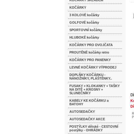
KOČÁRKY SKLADEM
KOČÁRKY
3 KOLOVÉ kočárky
GOLFOVÉ kočárky
SPORTOVNÍ kočárky
HLUBOKÉ kočárky
KOČÁRKY PRO DVOJČATA
PROUTĚNÉ kočárky retro
KOČÁRKY PRO PANENKY
LEVNÉ KOČÁRKY VÝPRODEJ
DOPLŇKY KOČÁRKU -
NÁNOŽNÍKY, PLÁŠTĚNKY..
FUSAKY + KLOKANKY + TAŠKY
NA DITĚ + KROSNY +
SLUNEČNÍKY
D
KABELY KE KOČÁRKU a
Ko
BATOHY
Dř
AUTOSEDAČKY
R
P
AUTOSEDAČKY AKCE
POSTÝLKY dětské - CESTOVNÍ
postýlky - OHRÁDKY