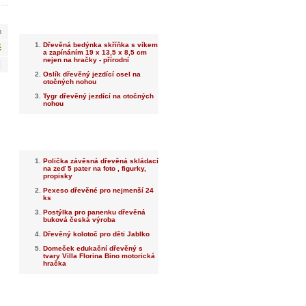
Nejnovější
m
Dřevěná bedýnka skříňka s víkem
č
a zapínáním 19 x 13,5 x 8,5 cm
nejen na hračky - přírodní
Oslík dřevěný jezdící osel na
otočných nohou
Tygr dřevěný jezdící na otočných
nohou
Nejprodávanější
Polička závěsná dřevěná skládací
na zeď 5 pater na foto , figurky,
propisky
Pexeso dřevěné pro nejmenší 24
ks
Postýlka pro panenku dřevěná
buková česká výroba
Dřevěný kolotoč pro děti Jablko
Domeček edukační dřevěný s
tvary Villa Florina Bino motorická
hračka
Dotaz na prodejce