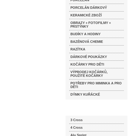
PORCELÁN
PORCELÁN DÁRKOVÝ
KERAMICKÉ ZBOŽÍ
OBRAZY + FOTOFILMY +
PRSTÝNKY
BUDÍKY A HODINY
BAZÉNOVÁ CHEMIE
RAZÍTKA
DÁRKOVÉ POUKÁZKY
KOČÁRKY PRO DĚTI
VÝPRODEJ KOČÁRKŮ,
POUŽITÉ KOČÁRKY
POTŘEBY PRO MIMINKA A PRO
DĚTI
DÝMKY KUŘÁCKÉ
Katalog značek
3 Cross
4 Cross
Alu Sprint