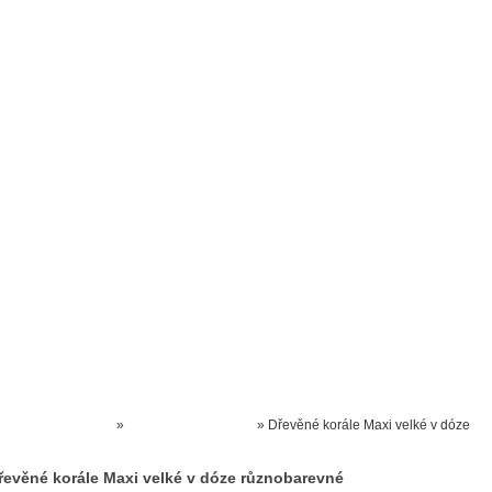
Prodejna kočárků
Dárkové poukázky
Odkazy
Slovensko
Kontak
Kočárky NEC
»
HRAČKY DŘEVĚNÉ
»
Dřevěné korále Maxi velké v dóze
různobarevné
řevěné korále Maxi velké v dóze různobarevné