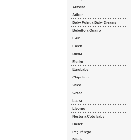
Arizona
Adbor
Baby Point a Baby Dreams
Bebetto a Quatro
CAM
Caren
Dema
Espiro
Eurobaby
Chipolino
Valco
Graco
Laura
Livorno
Nestor a Coto baby
Hauck
Peg Pérego
Pikolo