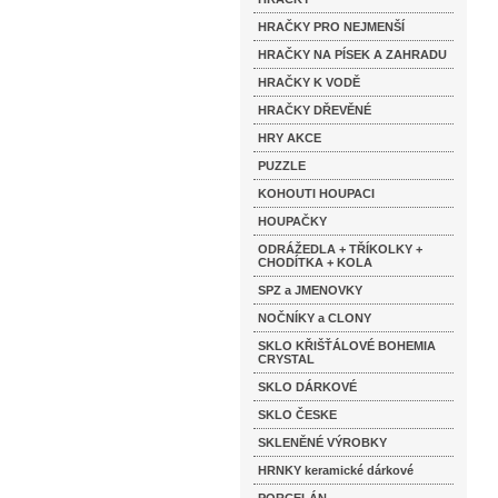
HRAČKY PRO NEJMENŠÍ
HRAČKY NA PÍSEK A ZAHRADU
HRAČKY K VODĚ
HRAČKY DŘEVĚNÉ
HRY AKCE
PUZZLE
KOHOUTI HOUPACI
HOUPAČKY
ODRÁŽEDLA + TŘÍKOLKY +
CHODÍTKA + KOLA
SPZ a JMENOVKY
NOČNÍKY a CLONY
SKLO KŘIŠŤÁLOVÉ BOHEMIA
CRYSTAL
SKLO DÁRKOVÉ
SKLO ČESKE
SKLENĚNÉ VÝROBKY
HRNKY keramické dárkové