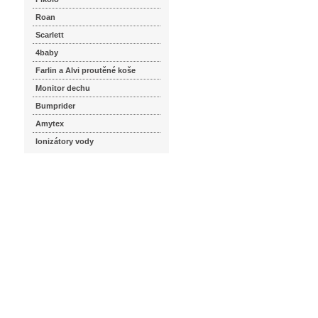
Roan
Scarlett
4baby
Farlin a Alvi proutěné koše
Monitor dechu
Bumprider
Amytex
Ionizátory vody
seznam.cz