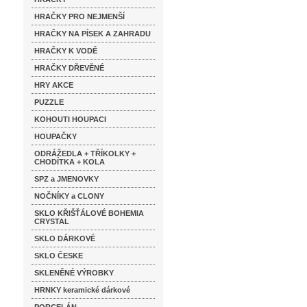
HRAČKY PRO NEJMENŠÍ
HRAČKY NA PÍSEK A ZAHRADU
HRAČKY K VODĚ
HRAČKY DŘEVĚNÉ
HRY AKCE
PUZZLE
KOHOUTI HOUPACI
HOUPAČKY
ODRÁŽEDLA + TŘÍKOLKY +
CHODÍTKA + KOLA
SPZ a JMENOVKY
NOČNÍKY a CLONY
SKLO KŘIŠŤÁLOVÉ BOHEMIA
CRYSTAL
SKLO DÁRKOVÉ
SKLO ČESKE
SKLENĚNÉ VÝROBKY
HRNKY keramické dárkové