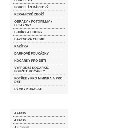
PORCELÁN
PORCELÁN DÁRKOVÝ
KERAMICKÉ ZBOŽÍ
OBRAZY + FOTOFILMY +
PRSTÝNKY
BUDÍKY A HODINY
BAZÉNOVÁ CHEMIE
RAZÍTKA
DÁRKOVÉ POUKÁZKY
KOČÁRKY PRO DĚTI
VÝPRODEJ KOČÁRKŮ,
POUŽITÉ KOČÁRKY
POTŘEBY PRO MIMINKA A PRO
DĚTI
DÝMKY KUŘÁCKÉ
Katalog značek
3 Cross
4 Cross
Alu Sprint