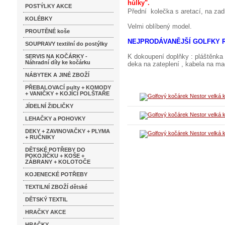
hůlky".
POSTÝLKY AKCE
Přední kolečka s aretací, na zad
KOLÉBKY
Velmi oblíbený model.
PROUTĚNÉ koše
NEJPRODÁVANĚJŠÍ GOLFKY R
SOUPRAVY textilní do postýlky
K dokoupení doplňky : pláštěnka 
SERVIS NA KOČÁRKY -
Náhradní díly ke kočárku
deka na zateplení , kabela na mad
NÁBYTEK A JINÉ ZBOŽÍ
PŘEBALOVACÍ pulty + KOMODY
+ VANIČKY + KOJÍCÍ POLŠTAŘE
JÍDELNÍ ŽIDLIČKY
LEHAČKY a POHOVKY
DEKY + ZAVINOVAČKY + PLYMA
+ RUČNIKY
DĚTSKÉ POTŘEBY DO
POKOJÍČKU + KOŠE +
ZÁBRANY + KOLOTOČE
KOJENECKÉ POTŘEBY
TEXTILNÍ ZBOŽÍ dětské
DĚTSKÝ TEXTIL
HRAČKY AKCE
HRAČKY