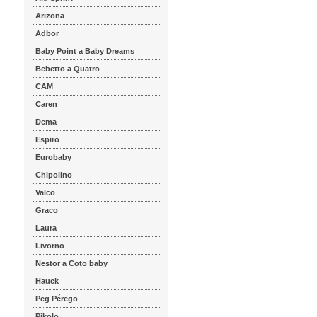
Arizona
Adbor
Baby Point a Baby Dreams
Bebetto a Quatro
CAM
Caren
Dema
Espiro
Eurobaby
Chipolino
Valco
Graco
Laura
Livorno
Nestor a Coto baby
Hauck
Peg Pérego
Pikolo