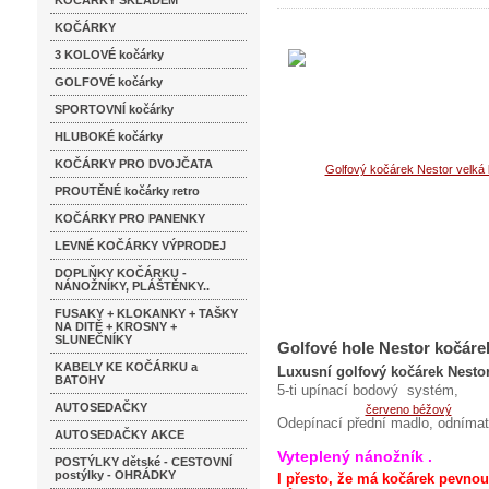
KOČÁRKY SKLADEM
KOČÁRKY
3 KOLOVÉ kočárky
GOLFOVÉ kočárky
SPORTOVNÍ kočárky
HLUBOKÉ kočárky
KOČÁRKY PRO DVOJČATA
PROUTĚNÉ kočárky retro
KOČÁRKY PRO PANENKY
LEVNÉ KOČÁRKY VÝPRODEJ
DOPLŇKY KOČÁRKU -
NÁNOŽNÍKY, PLÁŠTĚNKY..
FUSAKY + KLOKANKY + TAŠKY
NA DITĚ + KROSNY +
SLUNEČNÍKY
Golfové hole Nestor kočár
KABELY KE KOČÁRKU a
Luxusní golfový kočárek Nestor
BATOHY
5-ti upínací bodový systém,
AUTOSEDAČKY
Odepínací přední madlo, odnímat
AUTOSEDAČKY AKCE
Vyteplený nánožník .
POSTÝLKY dětské - CESTOVNÍ
postýlky - OHRÁDKY
I přesto, že má kočárek pevnou, 