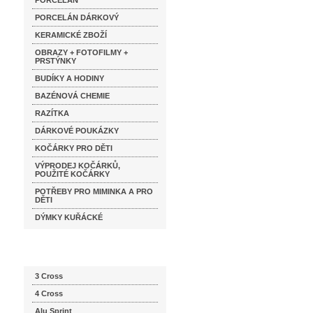
PORCELÁN
PORCELÁN DÁRKOVÝ
KERAMICKÉ ZBOŽÍ
OBRAZY + FOTOFILMY +
PRSTÝNKY
BUDÍKY A HODINY
BAZÉNOVÁ CHEMIE
RAZÍTKA
DÁRKOVÉ POUKÁZKY
KOČÁRKY PRO DĚTI
VÝPRODEJ KOČÁRKŮ,
POUŽITÉ KOČÁRKY
POTŘEBY PRO MIMINKA A PRO
DĚTI
DÝMKY KUŘÁCKÉ
Katalog značek
3 Cross
4 Cross
Alu Sprint