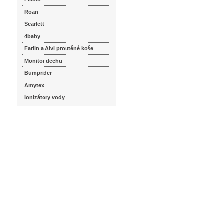
Roan
Scarlett
4baby
Farlin a Alvi proutěné koše
Monitor dechu
Bumprider
Amytex
Ionizátory vody
seznam.cz