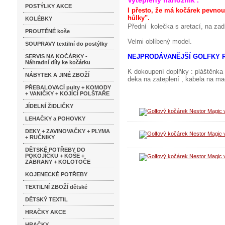
Vyteplený nánožník .
POSTÝLKY AKCE
I přesto, že má kočárek pevnou, 
hůlky".
KOLÉBKY
Přední kolečka s aretací, na zad
PROUTĚNÉ koše
Velmi oblíbený model.
SOUPRAVY textilní do postýlky
NEJPRODÁVANĚJŠÍ GOLFKY R
SERVIS NA KOČÁRKY -
Náhradní díly ke kočárku
K dokoupení doplňky : pláštěnka 
NÁBYTEK A JINÉ ZBOŽÍ
deka na zateplení , kabela na mad
PŘEBALOVACÍ pulty + KOMODY
+ VANIČKY + KOJÍCÍ POLŠTAŘE
JÍDELNÍ ŽIDLIČKY
LEHAČKY a POHOVKY
DEKY + ZAVINOVAČKY + PLYMA
+ RUČNIKY
DĚTSKÉ POTŘEBY DO
POKOJÍČKU + KOŠE +
ZÁBRANY + KOLOTOČE
KOJENECKÉ POTŘEBY
TEXTILNÍ ZBOŽÍ dětské
DĚTSKÝ TEXTIL
HRAČKY AKCE
HRAČKY