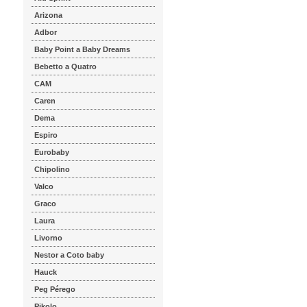
Arizona
Adbor
Baby Point a Baby Dreams
Bebetto a Quatro
CAM
Caren
Dema
Espiro
Eurobaby
Chipolino
Valco
Graco
Laura
Livorno
Nestor a Coto baby
Hauck
Peg Pérego
Pikolo