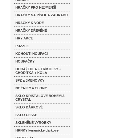
HRAČKY PRO NEJMENŠÍ
HRAČKY NA PÍSEK A ZAHRADU
HRAČKY K VODĚ
HRAČKY DŘEVĚNÉ
HRY AKCE
PUZZLE
KOHOUTI HOUPACI
HOUPAČKY
ODRÁŽEDLA + TŘÍKOLKY +
CHODÍTKA + KOLA
SPZ a JMENOVKY
NOČNÍKY a CLONY
SKLO KŘIŠŤÁLOVÉ BOHEMIA
CRYSTAL
SKLO DÁRKOVÉ
SKLO ČESKE
SKLENĚNÉ VÝROBKY
HRNKY keramické dárkové