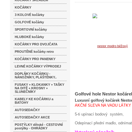
KOČÁRKY SKLADEM
KOČÁRKY
3 KOLOVÉ kočárky
GOLFOVÉ kočárky
SPORTOVNÍ kočárky
HLUBOKÉ kočárky
KOČÁRKY PRO DVOJČATA
PROUTĚNÉ kočárky retro
KOČÁRKY PRO PANENKY
LEVNÉ KOČÁRKY VÝPRODEJ
DOPLŇKY KOČÁRKU -
NÁNOŽNÍKY, PLÁŠTĚNKY..
FUSAKY + KLOKANKY + TAŠKY
NA DITĚ + KROSNY +
SLUNEČNÍKY
Golfové hole Nestor kočár
KABELY KE KOČÁRKU a
Luxusní golfový kočárek Nestor
BATOHY
AKČNÍ SLEVA NA VADU LÁTKY
AUTOSEDAČKY
5-ti upínací bodový systém,
AUTOSEDAČKY AKCE
Odepínací přední madlo, odnímat
POSTÝLKY dětské - CESTOVNÍ
postýlky - OHRÁDKY