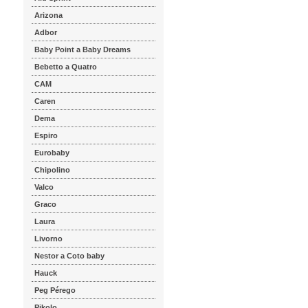
Arizona
Adbor
Baby Point a Baby Dreams
Bebetto a Quatro
CAM
Caren
Dema
Espiro
Eurobaby
Chipolino
Valco
Graco
Laura
Livorno
Nestor a Coto baby
Hauck
Peg Pérego
Pikolo