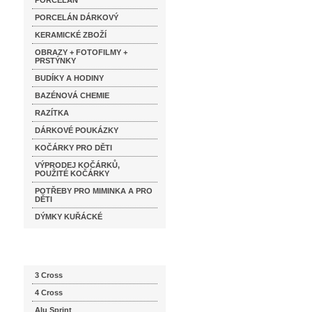
PORCELÁN
PORCELÁN DÁRKOVÝ
KERAMICKÉ ZBOŽÍ
OBRAZY + FOTOFILMY +
PRSTÝNKY
BUDÍKY A HODINY
BAZÉNOVÁ CHEMIE
RAZÍTKA
DÁRKOVÉ POUKÁZKY
KOČÁRKY PRO DĚTI
VÝPRODEJ KOČÁRKŮ,
POUŽITÉ KOČÁRKY
POTŘEBY PRO MIMINKA A PRO
DĚTI
DÝMKY KUŘÁCKÉ
Katalog značek
3 Cross
4 Cross
Alu Sprint