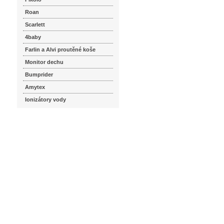
Roan
Scarlett
4baby
Farlin a Alvi proutěné koše
Monitor dechu
Bumprider
Amytex
Ionizátory vody
seznam.cz