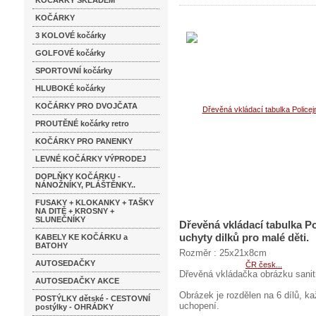
KOČÁRKY SKLADEM
KOČÁRKY
3 KOLOVÉ kočárky
GOLFOVÉ kočárky
SPORTOVNÍ kočárky
HLUBOKÉ kočárky
KOČÁRKY PRO DVOJČATA
PROUTĚNÉ kočárky retro
KOČÁRKY PRO PANENKY
LEVNÉ KOČÁRKY VÝPRODEJ
DOPLŇKY KOČÁRKU -
NÁNOŽNÍKY, PLÁŠTĚNKY..
FUSAKY + KLOKANKY + TAŠKY
NA DITĚ + KROSNY +
SLUNEČNÍKY
Dřevěná vkládací tabulka P
uchyty dilků pro malé děti.
KABELY KE KOČÁRKU a
BATOHY
Rozměr : 25x21x8cm
AUTOSEDAČKY
Dřevěná vkládačka obrázku sanit
AUTOSEDAČKY AKCE
Obrázek je rozdělen na 6 dílů, ka
POSTÝLKY dětské - CESTOVNÍ
uchopení.
postýlky - OHRÁDKY