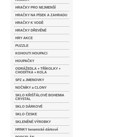
HRAČKY PRO NEJMENŠÍ
HRAČKY NA PÍSEK A ZAHRADU
HRAČKY K VODĚ
HRAČKY DŘEVĚNÉ
HRY AKCE
PUZZLE
KOHOUTI HOUPACI
HOUPAČKY
ODRÁŽEDLA + TŘÍKOLKY +
CHODÍTKA + KOLA
SPZ a JMENOVKY
NOČNÍKY a CLONY
SKLO KŘIŠŤÁLOVÉ BOHEMIA
CRYSTAL
SKLO DÁRKOVÉ
SKLO ČESKE
SKLENĚNÉ VÝROBKY
HRNKY keramické dárkové