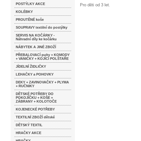
POSTÝLKY AKCE
Pro děti od 3 let.
KOLÉBKY
PROUTĚNÉ koše
SOUPRAVY textilní do postýlky
SERVIS NA KOČÁRKY -
Náhradní díly ke kočárku
NÁBYTEK A JINÉ ZBOŽÍ
PŘEBALOVACÍ pulty + KOMODY
+ VANIČKY + KOJÍCÍ POLŠTAŘE
JÍDELNÍ ŽIDLIČKY
LEHAČKY a POHOVKY
DEKY + ZAVINOVAČKY + PLYMA
+ RUČNIKY
DĚTSKÉ POTŘEBY DO
POKOJÍČKU + KOŠE +
ZÁBRANY + KOLOTOČE
KOJENECKÉ POTŘEBY
TEXTILNÍ ZBOŽÍ dětské
DĚTSKÝ TEXTIL
HRAČKY AKCE
HRAČKY