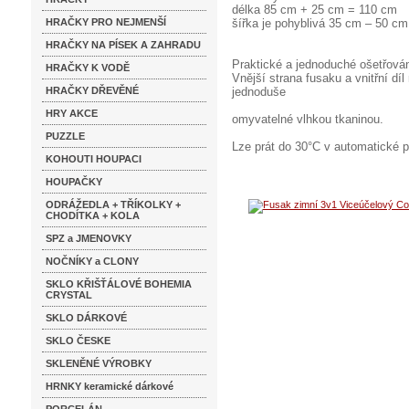
délka 85 cm + 25 cm = 110 cm
HRAČKY PRO NEJMENŠÍ
šířka je pohyblivá 35 cm – 50 cm
HRAČKY NA PÍSEK A ZAHRADU
Praktické a jednoduché ošetřová
HRAČKY K VODĚ
Vnější strana fusaku a vnitřní dí
HRAČKY DŘEVĚNÉ
jednoduše
HRY AKCE
omyvatelné vlhkou tkaninou.
PUZZLE
Lze prát do 30°C v automatické p
KOHOUTI HOUPACI
HOUPAČKY
ODRÁŽEDLA + TŘÍKOLKY +
CHODÍTKA + KOLA
SPZ a JMENOVKY
NOČNÍKY a CLONY
SKLO KŘIŠŤÁLOVÉ BOHEMIA
CRYSTAL
SKLO DÁRKOVÉ
SKLO ČESKE
SKLENĚNÉ VÝROBKY
HRNKY keramické dárkové