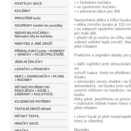
• v hlubokém kočárku
POSTÝLKY AKCE
• ve sportovním kočárku
KOLÉBKY
• v přenosné tašce pro dítě
PROUTĚNÉ koše
Nastavitelná délka a šířka fusaku
• délka zimního fusaku je 110 cm, 
SOUPRAVY textilní do postýlky
• po odepnutí spodního nánožníku
SERVIS NA KOČÁRKY -
pro malé děti
Náhradní díly ke kočárku
• přední díl je možno do šířky st
zabrání unikání tepla zevnitř, hl
NÁBYTEK A JINÉ ZBOŽÍ
před chladem
PŘEBALOVACÍ pulty + KOMODY
+ VANIČKY + KOJÍCÍ POLŠTAŘE
Praktické a originální detaily pro 
JÍDELNÍ ŽIDLIČKY
• další zajištění proti sklouzává
se
LEHAČKY a POHOVKY
vytvoří kapsa, která se přetáhne
DEKY + ZAVINOVAČKY + PLYMA
fusaku
+ RUČNIKY
• univerzální otvory vhodné i na
autosedačky; na fusaku jsou vyšit
DĚTSKÉ POTŘEBY DO
ostrými nůžkami na manikúru, nesm
POKOJÍČKU + KOŠE +
ZÁBRANY + KOLOTOČE
budou
dírky párat, prostřihnou se pouze
KOJENECKÉ POTŘEBY
• stáhnutím šňůrek kolem hlavy dí
před chladem
TEXTILNÍ ZBOŽÍ dětské
DĚTSKÝ TEXTIL
• zimní fusak je plně rozepínateln
který je ušpiněný
HRAČKY AKCE
Rozměry
HRAČKY