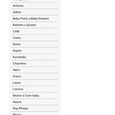
Arizona
Adbor
Baby Point a Baby Dreams
Bebetto a Quatro
CAM
Caren
Dema
Espiro
Eurobaby
Chipolino
Valco
Graco
Laura
Livorno
Nestor a Coto baby
Hauck
Peg Pérego
Pikolo