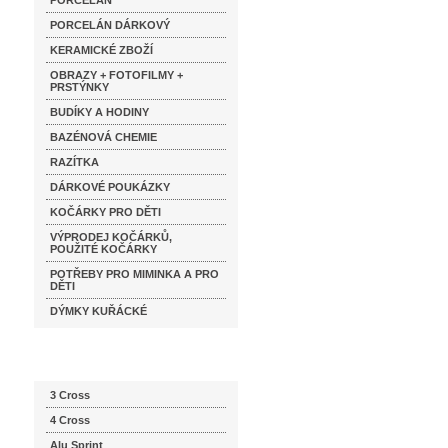
PORCELÁN
PORCELÁN DÁRKOVÝ
KERAMICKÉ ZBOŽÍ
OBRAZY + FOTOFILMY +
PRSTÝNKY
BUDÍKY A HODINY
BAZÉNOVÁ CHEMIE
RAZÍTKA
DÁRKOVÉ POUKÁZKY
KOČÁRKY PRO DĚTI
VÝPRODEJ KOČÁRKŮ,
POUŽITÉ KOČÁRKY
POTŘEBY PRO MIMINKA A PRO
DĚTI
DÝMKY KUŘÁCKÉ
Katalog značek
3 Cross
4 Cross
Alu Sprint