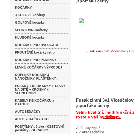
KOČÁRKY SKLADEM
,sporťáku černý
KOČÁRKY
,sporťáku černý
3 KOLOVÉ kočárky
GOLFOVÉ kočárky
SPORTOVNÍ kočárky
HLUBOKÉ kočárky
KOČÁRKY PRO DVOJČATA
PROUTĚNÉ kočárky retro
KOČÁRKY PRO PANENKY
LEVNÉ KOČÁRKY VÝPRODEJ
DOPLŇKY KOČÁRKU -
NÁNOŽNÍKY, PLÁŠTĚNKY..
FUSAKY + KLOKANKY + TAŠKY
NA DITĚ + KROSNY +
SLUNEČNÍKY
Fusak zimní 3v1 Viceúčelo
KABELY KE KOČÁRKU a
BATOHY
,sporťáku černý
AUTOSEDAČKY
Velmi kvalitní, multifunkční z
roste s vaším dítětem.
AUTOSEDAČKY AKCE
POSTÝLKY dětské - CESTOVNÍ
Způsoby využití
postýlky - OHRÁDKY
• v autosedačce