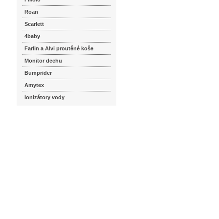
Roan
Scarlett
4baby
Farlin a Alvi proutěné koše
Monitor dechu
Bumprider
Amytex
Ionizátory vody
seznam.cz