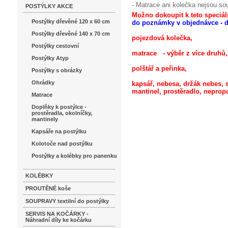
- Matrace ani kolečka nejsou sou
POSTÝLKY AKCE
Možno dokoupit k teto speciál
Postýlky dřevěné 120 x 60 cm
do poznámky v objednávce - 
Postýlky dřevěné 140 x 70 cm
pojezdová kolečka,
Postýlky cestovní
matrace - výběr z více druhů,
Postýlky Atyp
polštář a peřinka,
Postýlky s obrázky
Ohrádky
kapsář, nebesa, držák nebes, 
mantinel, prostěradlo, nepropu
Matrace
Doplňky k postýlce -
prostěradla, okolníčky,
mantinely
Kapsáře na postýlku
Kolotoče nad postýlku
Postýlky a kolébky pro panenku
KOLÉBKY
PROUTĚNÉ koše
SOUPRAVY textilní do postýlky
SERVIS NA KOČÁRKY -
Náhradní díly ke kočárku