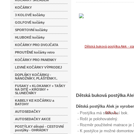
KOČÁRKY SKLADEM
KOČÁRKY
3 KOLOVÉ kočárky
GOLFOVÉ kočárky
SPORTOVNÍ kočárky
HLUBOKÉ kočárky
KOČÁRKY PRO DVOJČATA
PROUTĚNÉ kočárky retro
KOČÁRKY PRO PANENKY
LEVNÉ KOČÁRKY VÝPRODEJ
DOPLŇKY KOČÁRKU -
NÁNOŽNÍKY, PLÁŠTĚNKY..
FUSAKY + KLOKANKY + TAŠKY
NA DITĚ + KROSNY +
SLUNEČNÍKY
Dětská buková postýlka Alek
KABELY KE KOČÁRKU a
BATOHY
Dětská postýlka Alek je vyrobe
AUTOSEDAČKY
- Postýlka má stahovací bok.
- Rošt je polohovatelný.
AUTOSEDAČKY AKCE
- Rozměr použitelné matrace je
POSTÝLKY dětské - CESTOVNÍ
postýlky - OHRÁDKY
- K postýlce je možné domontov