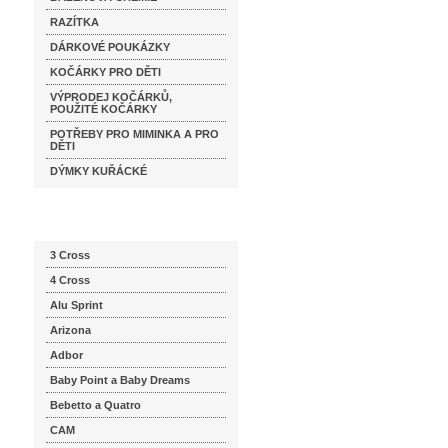
RAZÍTKA
DÁRKOVÉ POUKÁZKY
KOČÁRKY PRO DĚTI
VÝPRODEJ KOČÁRKŮ,
POUŽITÉ KOČÁRKY
POTŘEBY PRO MIMINKA A PRO
DĚTI
DÝMKY KUŘÁCKÉ
Katalog značek
3 Cross
4 Cross
Alu Sprint
Arizona
Adbor
Baby Point a Baby Dreams
Bebetto a Quatro
CAM