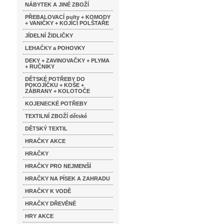
NÁBYTEK A JINÉ ZBOŽÍ
PŘEBALOVACÍ pulty + KOMODY
+ VANIČKY + KOJÍCÍ POLŠTAŘE
JÍDELNÍ ŽIDLIČKY
LEHAČKY a POHOVKY
DEKY + ZAVINOVAČKY + PLYMA
+ RUČNIKY
DĚTSKÉ POTŘEBY DO
POKOJÍČKU + KOŠE +
ZÁBRANY + KOLOTOČE
KOJENECKÉ POTŘEBY
TEXTILNÍ ZBOŽÍ dětské
DĚTSKÝ TEXTIL
HRAČKY AKCE
HRAČKY
HRAČKY PRO NEJMENŠÍ
HRAČKY NA PÍSEK A ZAHRADU
HRAČKY K VODĚ
HRAČKY DŘEVĚNÉ
HRY AKCE