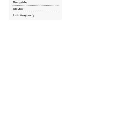
Bumprider
Amytex
Ionizátory vody
seznam.cz