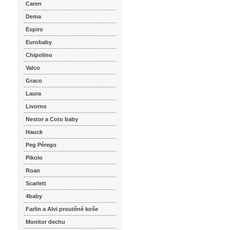
Caren
Dema
Espiro
Eurobaby
Chipolino
Valco
Graco
Laura
Livorno
Nestor a Coto baby
Hauck
Peg Pérego
Pikolo
Roan
Scarlett
4baby
Farlin a Alvi proutěné koše
Monitor dechu