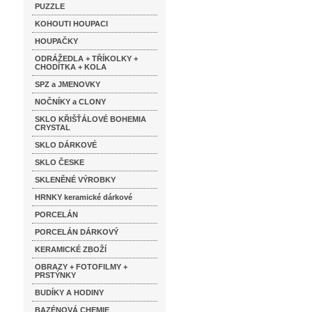
PUZZLE
KOHOUTI HOUPACI
HOUPAČKY
ODRÁŽEDLA + TŘÍKOLKY +
CHODÍTKA + KOLA
SPZ a JMENOVKY
NOČNÍKY a CLONY
SKLO KŘIŠŤÁLOVÉ BOHEMIA
CRYSTAL
SKLO DÁRKOVÉ
SKLO ČESKE
SKLENĚNÉ VÝROBKY
HRNKY keramické dárkové
PORCELÁN
PORCELÁN DÁRKOVÝ
KERAMICKÉ ZBOŽÍ
OBRAZY + FOTOFILMY +
PRSTÝNKY
BUDÍKY A HODINY
BAZÉNOVÁ CHEMIE