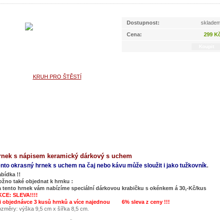
Dostupnost:
sklade
Cena:
299 K
rnek s nápisem keramický dárkový s uchem
nto okrasný hrnek s uchem na čaj nebo kávu může sloužit i jako tužkovník
.
bídka !!
žno také objednat k hrnku :
 tento hrnek vám nabízíme speciální dárkovou krabičku s okénkem á 30,-Kč/kus
CE: SLEVA!!!!
i objednávce 3 kusů hrnků a více najednou 6% sleva z ceny !!!
změry: výška 9,5 cm x šířka 8,5 cm.