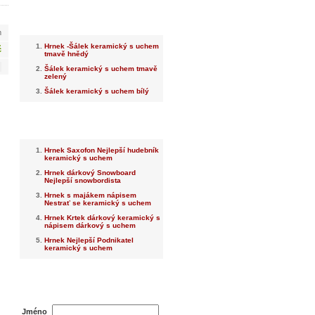
Nejnovější
m
Hrnek -Šálek keramický s uchem
č
tmavě hnědý
Šálek keramický s uchem tmavě
zelený
Šálek keramický s uchem bílý
Nejprodávanější
Hrnek Saxofon Nejlepší hudebník
keramický s uchem
Hrnek dárkový Snowboard
Nejlepší snowbordista
Hrnek s majákem nápisem
Nestrať se keramický s uchem
Hrnek Krtek dárkový keramický s
nápisem dárkový s uchem
Hrnek Nejlepší Podnikatel
keramický s uchem
Dotaz na prodejce
Jméno