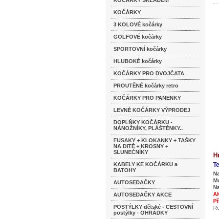
KOČÁRKY SKLADEM
KOČÁRKY
3 KOLOVÉ kočárky
GOLFOVÉ kočárky
SPORTOVNÍ kočárky
HLUBOKÉ kočárky
KOČÁRKY PRO DVOJČATA
PROUTĚNÉ kočárky retro
KOČÁRKY PRO PANENKY
LEVNÉ KOČÁRKY VÝPRODEJ
DOPLŇKY KOČÁRKU -
NÁNOŽNÍKY, PLÁŠTĚNKY..
FUSAKY + KLOKANKY + TAŠKY
NA DITĚ + KROSNY +
SLUNEČNÍKY
H
KABELY KE KOČÁRKU a
Te
BATOHY
Na
Mo
AUTOSEDAČKY
Na
AK
AUTOSEDAČKY AKCE
Př
POSTÝLKY dětské - CESTOVNÍ
Ro
postýlky - OHRÁDKY