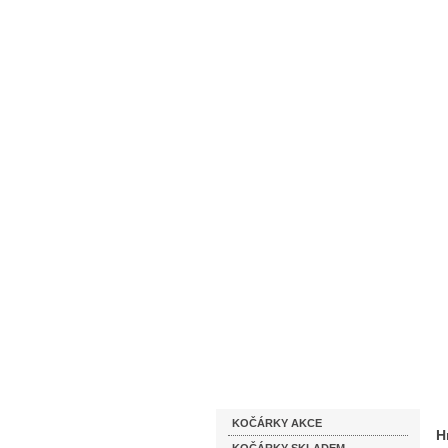
Homepage
Obchodní podmínky
Katalog zboží
KOČÁRKY AKCE
H