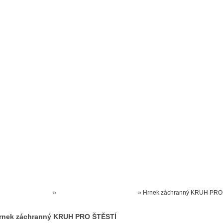
Prodejna kočárků
Dárkové poukázky
Odkazy
Slovensko
Kontak
Kočárky NEC
»
HRNKY keramické dárkové
»
Hrnek záchranný KRUH PRO
ŠTĚSTÍ
rnek záchranný KRUH PRO ŠTĚSTÍ