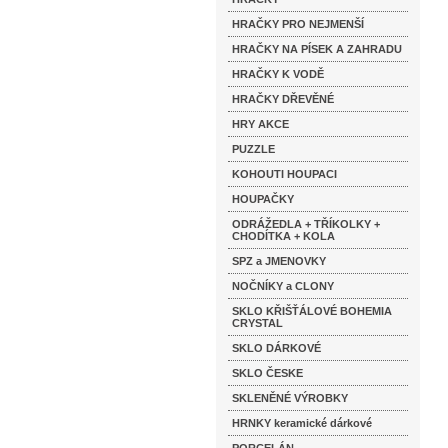
HRAČKY PRO NEJMENŠÍ
HRAČKY NA PÍSEK A ZAHRADU
HRAČKY K VODĚ
HRAČKY DŘEVĚNÉ
HRY AKCE
PUZZLE
KOHOUTI HOUPACI
HOUPAČKY
ODRÁŽEDLA + TŘÍKOLKY +
CHODÍTKA + KOLA
SPZ a JMENOVKY
NOČNÍKY a CLONY
SKLO KŘIŠŤÁLOVÉ BOHEMIA
CRYSTAL
SKLO DÁRKOVÉ
SKLO ČESKE
SKLENĚNÉ VÝROBKY
HRNKY keramické dárkové