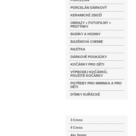
PORCELÁN
PORCELÁN DÁRKOVÝ
KERAMICKÉ ZBOŽÍ
OBRAZY + FOTOFILMY +
PRSTÝNKY
BUDÍKY A HODINY
BAZÉNOVÁ CHEMIE
RAZÍTKA
DÁRKOVÉ POUKÁZKY
KOČÁRKY PRO DĚTI
VÝPRODEJ KOČÁRKŮ,
POUŽITÉ KOČÁRKY
POTŘEBY PRO MIMINKA A PRO
DĚTI
DÝMKY KUŘÁCKÉ
Katalog značek
3 Cross
4 Cross
Alu Sprint