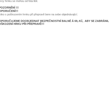
rvy hrnku se mohou od fota lišit.
POZORNĚNÍ !!!
OPORUČENÍ!!!
ziko s poškozením hrnku při přepravě bere na sebe objednávající.
OPORUČUJEME DOOBJEDNAT BEZPEČNOSTNÍ BALNÉ Á 69,-Kč, ABY SE ZABRÁNI
OŠKOZENÍ HRKU PŘI PŘEPRAVĚ!!!