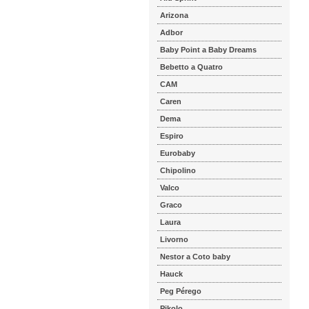
Arizona
Adbor
Baby Point a Baby Dreams
Bebetto a Quatro
CAM
Caren
Dema
Espiro
Eurobaby
Chipolino
Valco
Graco
Laura
Livorno
Nestor a Coto baby
Hauck
Peg Pérego
Pikolo