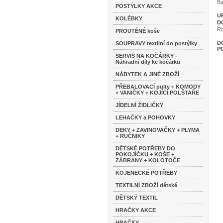
Ba
POSTÝLKY AKCE
U
KOLÉBKY
D
Ri
PROUTĚNÉ koše
D
SOUPRAVY textilní do postýlky
P
SERVIS NA KOČÁRKY -
Náhradní díly ke kočárku
NÁBYTEK A JINÉ ZBOŽÍ
PŘEBALOVACÍ pulty + KOMODY
+ VANIČKY + KOJÍCÍ POLŠTAŘE
JÍDELNÍ ŽIDLIČKY
LEHAČKY a POHOVKY
DEKY + ZAVINOVAČKY + PLYMA
+ RUČNIKY
DĚTSKÉ POTŘEBY DO
POKOJÍČKU + KOŠE +
ZÁBRANY + KOLOTOČE
KOJENECKÉ POTŘEBY
TEXTILNÍ ZBOŽÍ dětské
DĚTSKÝ TEXTIL
HRAČKY AKCE
HRAČKY