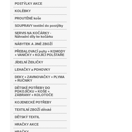
POSTÝLKY AKCE
KOLÉBKY
PROUTĚNÉ koše
SOUPRAVY textilní do postýlky
SERVIS NA KOČÁRKY -
Náhradní díly ke kočárku
NÁBYTEK A JINÉ ZBOŽÍ
PŘEBALOVACÍ pulty + KOMODY
+ VANIČKY + KOJÍCÍ POLŠTAŘE
JÍDELNÍ ŽIDLIČKY
LEHAČKY a POHOVKY
DEKY + ZAVINOVAČKY + PLYMA
+ RUČNIKY
DĚTSKÉ POTŘEBY DO
POKOJÍČKU + KOŠE +
ZÁBRANY + KOLOTOČE
KOJENECKÉ POTŘEBY
TEXTILNÍ ZBOŽÍ dětské
DĚTSKÝ TEXTIL
HRAČKY AKCE
HRAČKY