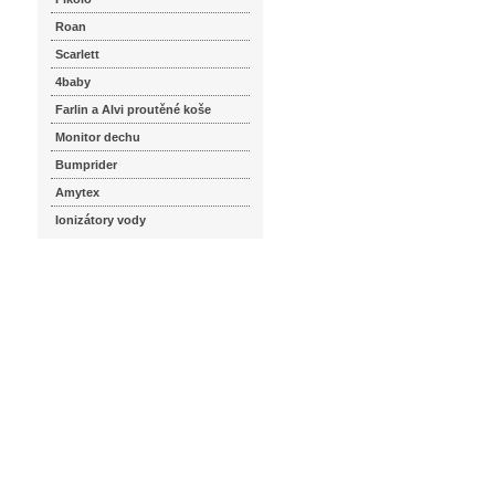
Roan
Scarlett
4baby
Farlin a Alvi proutěné koše
Monitor dechu
Bumprider
Amytex
Ionizátory vody
seznam.cz