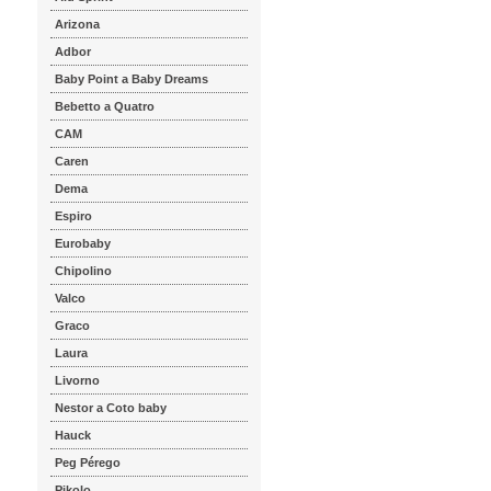
Arizona
Adbor
Baby Point a Baby Dreams
Bebetto a Quatro
CAM
Caren
Dema
Espiro
Eurobaby
Chipolino
Valco
Graco
Laura
Livorno
Nestor a Coto baby
Hauck
Peg Pérego
Pikolo