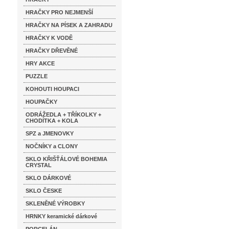
HRAČKY PRO NEJMENŠÍ
HRAČKY NA PÍSEK A ZAHRADU
HRAČKY K VODĚ
HRAČKY DŘEVĚNÉ
HRY AKCE
PUZZLE
KOHOUTI HOUPACI
HOUPAČKY
ODRÁŽEDLA + TŘÍKOLKY +
CHODÍTKA + KOLA
SPZ a JMENOVKY
NOČNÍKY a CLONY
SKLO KŘIŠŤÁLOVÉ BOHEMIA
CRYSTAL
SKLO DÁRKOVÉ
SKLO ČESKE
SKLENĚNÉ VÝROBKY
HRNKY keramické dárkové