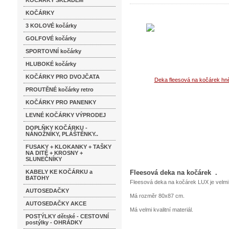
KOČÁRKY SKLADEM
KOČÁRKY
3 KOLOVÉ kočárky
GOLFOVÉ kočárky
SPORTOVNÍ kočárky
HLUBOKÉ kočárky
KOČÁRKY PRO DVOJČATA
PROUTĚNÉ kočárky retro
KOČÁRKY PRO PANENKY
LEVNÉ KOČÁRKY VÝPRODEJ
DOPLŇKY KOČÁRKU -
NÁNOŽNÍKY, PLÁŠTĚNKY..
FUSAKY + KLOKANKY + TAŠKY
NA DITĚ + KROSNY +
SLUNEČNÍKY
KABELY KE KOČÁRKU a
Fleesová deka na kočárek .
BATOHY
Fleesová deka na kočárek LUX je velmi
AUTOSEDAČKY
Má rozměr 80x87 cm.
AUTOSEDAČKY AKCE
Má velmi kvalitní materiál.
POSTÝLKY dětské - CESTOVNÍ
postýlky - OHRÁDKY