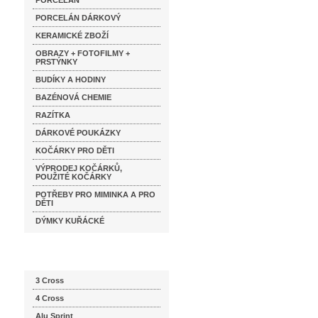
PORCELÁN
PORCELÁN DÁRKOVÝ
KERAMICKÉ ZBOŽÍ
OBRAZY + FOTOFILMY +
PRSTÝNKY
BUDÍKY A HODINY
BAZÉNOVÁ CHEMIE
RAZÍTKA
DÁRKOVÉ POUKÁZKY
KOČÁRKY PRO DĚTI
VÝPRODEJ KOČÁRKŮ,
POUŽITÉ KOČÁRKY
POTŘEBY PRO MIMINKA A PRO
DĚTI
DÝMKY KUŘÁCKÉ
Katalog značek
3 Cross
4 Cross
Alu Sprint