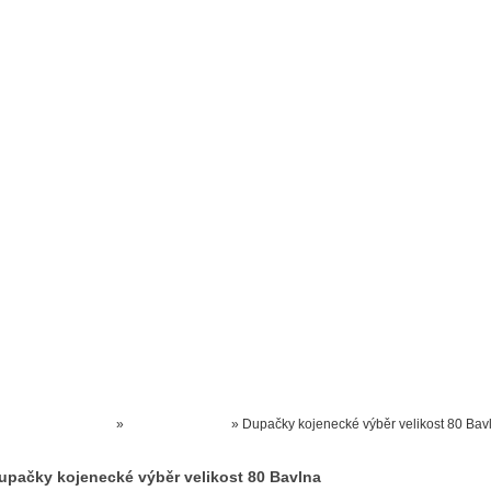
Prodejna kočárků
Dárkové poukázky
Odkazy
Slovensko
Kontak
Kočárky NEC
»
DĚTSKÝ TEXTIL
»
Dupačky kojenecké výběr velikost 80 Bav
upačky kojenecké výběr velikost 80 Bavlna