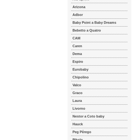
Arizona
Adbor
Baby Point a Baby Dreams
Bebetto a Quatro
CAM
Caren
Dema
Espiro
Eurobaby
Chipolino
Valco
Graco
Laura
Livorno
Nestor a Coto baby
Hauck
Peg Pérego
Pikolo