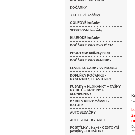
KOČÁRKY SKLADEM
KOČÁRKY
3 KOLOVÉ kočárky
GOLFOVÉ kočárky
SPORTOVNÍ kočárky
HLUBOKÉ kočárky
KOČÁRKY PRO DVOJČATA
PROUTĚNÉ kočárky retro
KOČÁRKY PRO PANENKY
LEVNÉ KOČÁRKY VÝPRODEJ
DOPLŇKY KOČÁRKU -
NÁNOŽNÍKY, PLÁŠTĚNKY..
FUSAKY + KLOKANKY + TAŠKY
NA DITĚ + KROSNY +
SLUNEČNÍKY
K
KABELY KE KOČÁRKU a
Ve
BATOHY
L
AUTOSEDAČKY
Za
AUTOSEDAČKY AKCE
Du
Du
POSTÝLKY dětské - CESTOVNÍ
vy
postýlky - OHRÁDKY