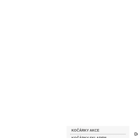
Homepage
Obchodní podmínky
Katalog zboží
KOČÁRKY AKCE
D