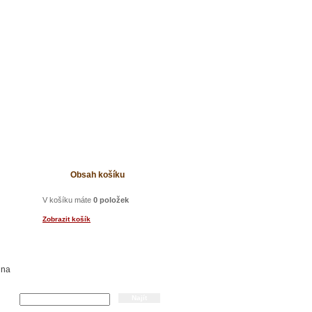
t
Obsah košíku
V košíku máte
0 položek
Zobrazit košík
lna
Hledání