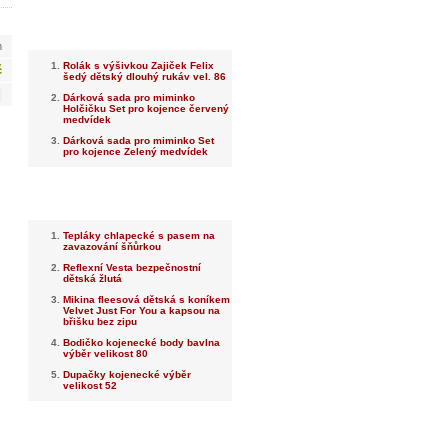
Nejnovější
m
Rolák s výšivkou Zajiček Felix
č
šedý dětský dlouhý rukáv vel. 86
Dárková sada pro miminko
Holčičku Set pro kojence červený
medvídek
Dárková sada pro miminko Set
pro kojence Zelený medvídek
Nejprodávanější
Tepláky chlapecké s pasem na
zavazování šňůrkou
Reflexní Vesta bezpečnostní
dětská žlutá
Mikina fleesová dětská s koníkem
Velvet Just For You a kapsou na
břišku bez zipu
Bodičko kojenecké body bavlna
výběr velikost 80
Dupačky kojenecké výběr
velikost 52
Dotaz na prodejce