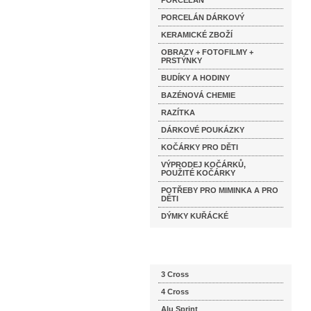
PORCELÁN
PORCELÁN DÁRKOVÝ
KERAMICKÉ ZBOŽÍ
OBRAZY + FOTOFILMY +
PRSTÝNKY
BUDÍKY A HODINY
BAZÉNOVÁ CHEMIE
RAZÍTKA
DÁRKOVÉ POUKÁZKY
KOČÁRKY PRO DĚTI
VÝPRODEJ KOČÁRKŮ,
POUŽITÉ KOČÁRKY
POTŘEBY PRO MIMINKA A PRO
DĚTI
DÝMKY KUŘÁCKÉ
Katalog značek
3 Cross
4 Cross
Alu Sprint