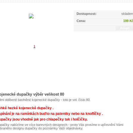
Dostupnost:
sklade
Cena:
199 K
ojenecké dupačky výběr velikost 80
lmi oblíbené bavlněné kojenecké dupačky - toto je vel. číslo 80.
ehké hezké kojenecké dupačky .
pínání je na ramínkách buďto na patentky nebo na knoflíčky .
pačky jsou vhodné jak pro chlapečky tak i holčičky.
pačky nabízíme ve více barevných designech - proto Vás prosíme o upřesnění Vámi
braného designu dupačky do poznámky Vaší objednávky.