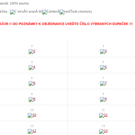
teriál: 100% bavlna
ržba :
OZOR !! DO POZNÁMKY K OBJEDNAVCE UVEĎTE ČÍSLO VYBRANÝCH DUPAČEK !!!
2
3
4
5
6
7
8
9
10
11
12
13