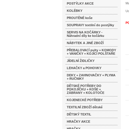
Ma
POSTÝLKY AKCE
KOLÉBKY
Ud
PROUTĚNÉ koše
P
SOUPRAVY textilní do postýlky
SERVIS NA KOČÁRKY -
Náhradní díly ke kočárku
NÁBYTEK A JINÉ ZBOŽÍ
PŘEBALOVACÍ pulty + KOMODY
+ VANIČKY + KOJÍCÍ POLŠTAŘE
JÍDELNÍ ŽIDLIČKY
LEHAČKY a POHOVKY
DEKY + ZAVINOVAČKY + PLYMA
+ RUČNIKY
DĚTSKÉ POTŘEBY DO
POKOJÍČKU + KOŠE +
ZÁBRANY + KOLOTOČE
KOJENECKÉ POTŘEBY
TEXTILNÍ ZBOŽÍ dětské
DĚTSKÝ TEXTIL
HRAČKY AKCE
HRAČKY