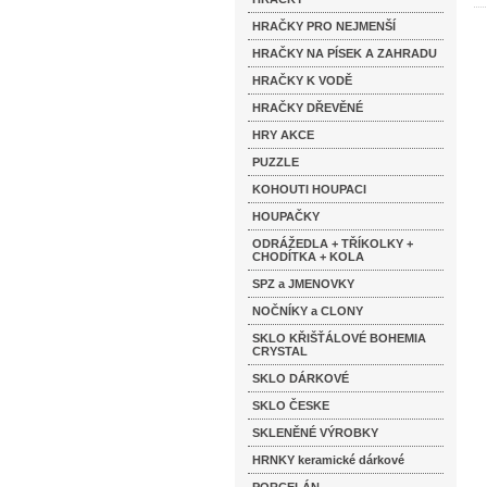
HRAČKY PRO NEJMENŠÍ
HRAČKY NA PÍSEK A ZAHRADU
HRAČKY K VODĚ
HRAČKY DŘEVĚNÉ
HRY AKCE
PUZZLE
KOHOUTI HOUPACI
HOUPAČKY
ODRÁŽEDLA + TŘÍKOLKY +
CHODÍTKA + KOLA
SPZ a JMENOVKY
NOČNÍKY a CLONY
SKLO KŘIŠŤÁLOVÉ BOHEMIA
CRYSTAL
SKLO DÁRKOVÉ
SKLO ČESKE
SKLENĚNÉ VÝROBKY
HRNKY keramické dárkové