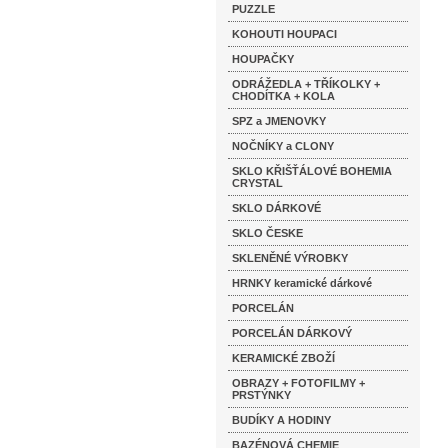
PUZZLE
KOHOUTI HOUPACI
HOUPAČKY
ODRÁŽEDLA + TŘÍKOLKY +
CHODÍTKA + KOLA
SPZ a JMENOVKY
NOČNÍKY a CLONY
SKLO KŘIŠŤÁLOVÉ BOHEMIA
CRYSTAL
SKLO DÁRKOVÉ
SKLO ČESKE
SKLENĚNÉ VÝROBKY
HRNKY keramické dárkové
PORCELÁN
PORCELÁN DÁRKOVÝ
KERAMICKÉ ZBOŽÍ
OBRAZY + FOTOFILMY +
PRSTÝNKY
BUDÍKY A HODINY
BAZÉNOVÁ CHEMIE