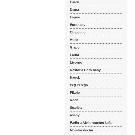
Caren
Dema
Espiro
Eurobaby
Chipolino
Valco
Graco
Laura
Livorno
Nestor a Coto baby
Hauck
Peg Pérego
Pikolo
Roan
Scarlett
4baby
Farlin a Alvi proutěné koše
Monitor dechu