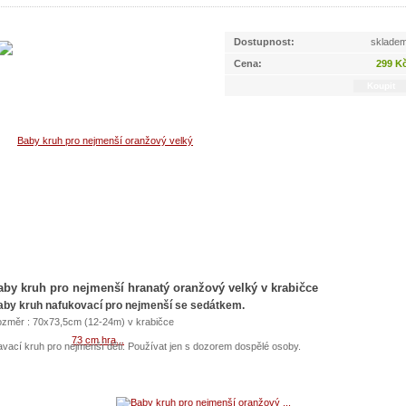
Dostupnost:
sklade
Cena:
299 K
aby kruh pro nejmenší hranatý oranžový velký v krabičce
aby kruh nafukovací pro nejmenší se sedátkem.
změr : 70x73,5cm (12-24m) v krabičce
avací kruh pro nejmenší děti. Používat jen s dozorem dospělé osoby.