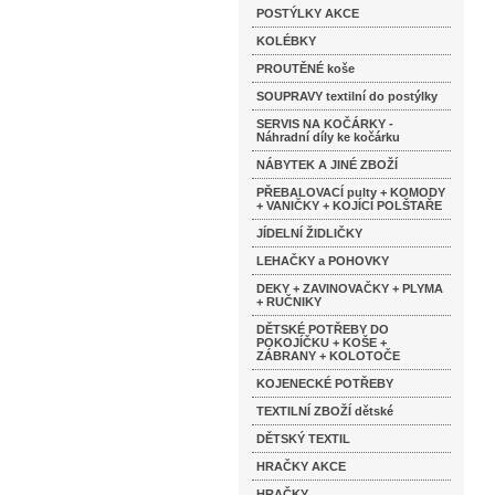
POSTÝLKY AKCE
KOLÉBKY
PROUTĚNÉ koše
SOUPRAVY textilní do postýlky
SERVIS NA KOČÁRKY -
Náhradní díly ke kočárku
NÁBYTEK A JINÉ ZBOŽÍ
PŘEBALOVACÍ pulty + KOMODY
+ VANIČKY + KOJÍCÍ POLŠTAŘE
JÍDELNÍ ŽIDLIČKY
LEHAČKY a POHOVKY
DEKY + ZAVINOVAČKY + PLYMA
+ RUČNIKY
DĚTSKÉ POTŘEBY DO
POKOJÍČKU + KOŠE +
ZÁBRANY + KOLOTOČE
KOJENECKÉ POTŘEBY
TEXTILNÍ ZBOŽÍ dětské
DĚTSKÝ TEXTIL
HRAČKY AKCE
HRAČKY