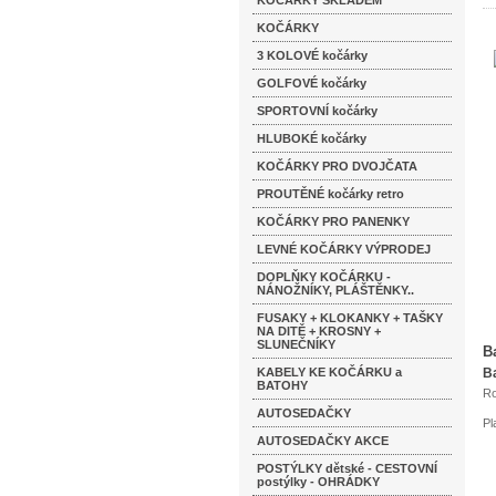
KOČÁRKY SKLADEM
KOČÁRKY
3 KOLOVÉ kočárky
GOLFOVÉ kočárky
SPORTOVNÍ kočárky
HLUBOKÉ kočárky
KOČÁRKY PRO DVOJČATA
PROUTĚNÉ kočárky retro
KOČÁRKY PRO PANENKY
LEVNÉ KOČÁRKY VÝPRODEJ
DOPLŇKY KOČÁRKU -
NÁNOŽNÍKY, PLÁŠTĚNKY..
FUSAKY + KLOKANKY + TAŠKY
NA DITĚ + KROSNY +
SLUNEČNÍKY
B
KABELY KE KOČÁRKU a
B
BATOHY
Ro
AUTOSEDAČKY
Pl
AUTOSEDAČKY AKCE
POSTÝLKY dětské - CESTOVNÍ
postýlky - OHRÁDKY