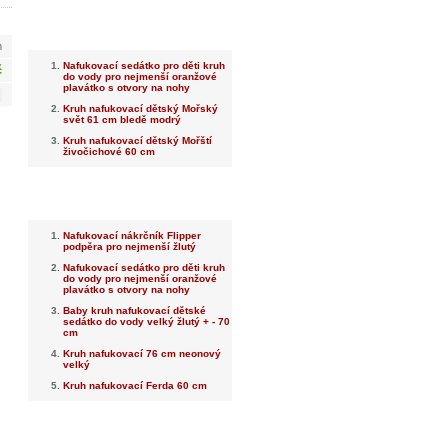
Nejnovější
m
Nafukovací sedátko pro děti kruh
č
do vody pro nejmenší oranžové
plavátko s otvory na nohy
Kruh nafukovací dětský Mořský
svět 61 cm bledě modrý
Kruh nafukovací dětský Mořští
živočichové 60 cm
Nejprodávanější
Nafukovací nákrčník Flipper
podpěra pro nejmenší žlutý
Nafukovací sedátko pro děti kruh
do vody pro nejmenší oranžové
plavátko s otvory na nohy
Baby kruh nafukovací dětské
sedátko do vody velký žlutý + - 70
cm
Kruh nafukovací 76 cm neonový
velký
Kruh nafukovací Ferda 60 cm
Dotaz na prodejce