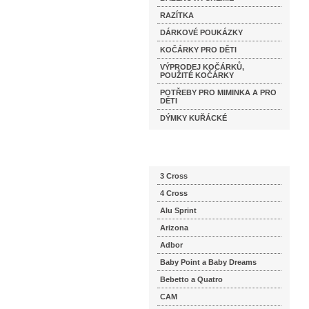
RAZÍTKA
DÁRKOVÉ POUKÁZKY
KOČÁRKY PRO DĚTI
VÝPRODEJ KOČÁRKŮ,
POUŽITÉ KOČÁRKY
POTŘEBY PRO MIMINKA A PRO
DĚTI
DÝMKY KUŘÁCKÉ
Katalog značek
3 Cross
4 Cross
Alu Sprint
Arizona
Adbor
Baby Point a Baby Dreams
Bebetto a Quatro
CAM