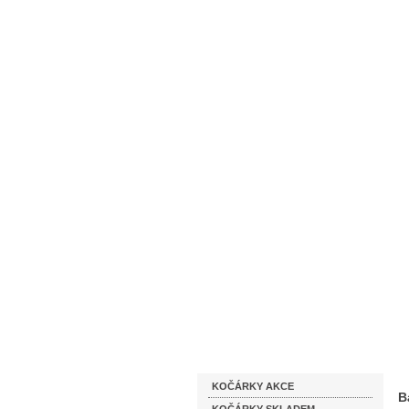
Homepage
Obchodní podmínky
Katalog zboží
KOČÁRKY AKCE
B