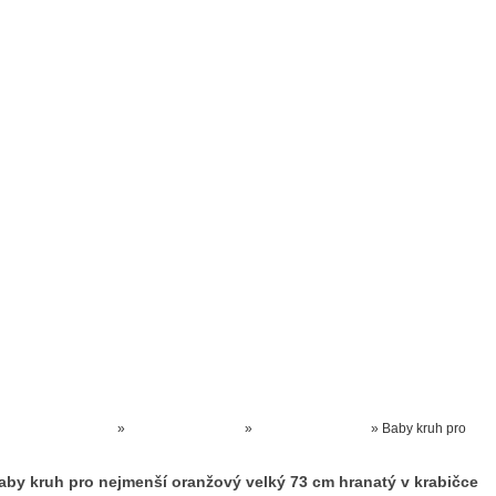
Prodejna kočárků
Dárkové poukázky
Odkazy
Slovensko
Kontak
Kočárky NEC
»
HRAČKY K VODĚ
»
Kruhy nafukovací
»
Baby kruh pro
nejmenší oranžový velký 73 cm hranatý v krabičce
aby kruh pro nejmenší oranžový velký 73 cm hranatý v krabičce