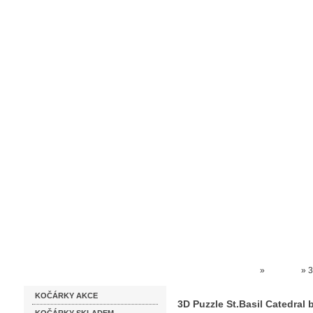
Homepage
Obchodní podmínky
Prodejna kočárků
Dárkové p
Katalog zboží
Kočárky NEC
»
PUZZLE
»
3
KOČÁRKY AKCE
stavebnice
3D Puzzle St.Basil Catedral