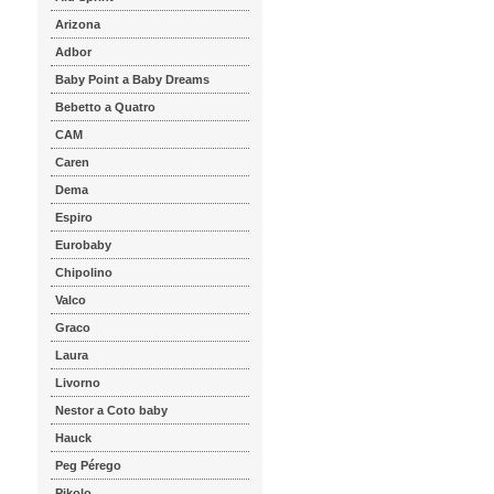
Arizona
Adbor
Baby Point a Baby Dreams
Bebetto a Quatro
CAM
Caren
Dema
Espiro
Eurobaby
Chipolino
Valco
Graco
Laura
Livorno
Nestor a Coto baby
Hauck
Peg Pérego
Pikolo