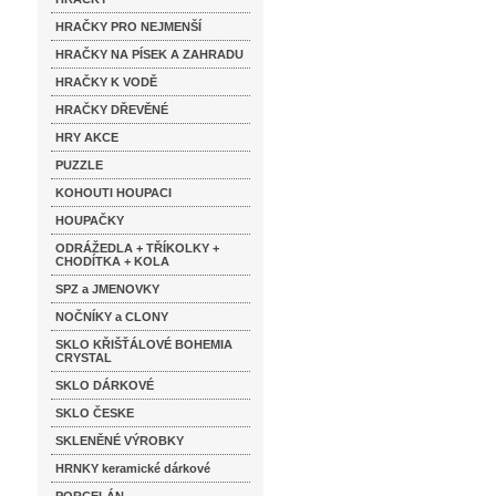
HRAČKY PRO NEJMENŠÍ
HRAČKY NA PÍSEK A ZAHRADU
HRAČKY K VODĚ
HRAČKY DŘEVĚNÉ
HRY AKCE
PUZZLE
KOHOUTI HOUPACI
HOUPAČKY
ODRÁŽEDLA + TŘÍKOLKY +
CHODÍTKA + KOLA
SPZ a JMENOVKY
NOČNÍKY a CLONY
SKLO KŘIŠŤÁLOVÉ BOHEMIA
CRYSTAL
SKLO DÁRKOVÉ
SKLO ČESKE
SKLENĚNÉ VÝROBKY
HRNKY keramické dárkové