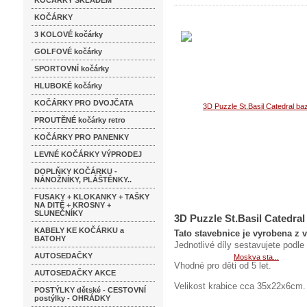
KOČÁRKY SKLADEM
KOČÁRKY
3 KOLOVÉ kočárky
GOLFOVÉ kočárky
SPORTOVNÍ kočárky
HLUBOKÉ kočárky
KOČÁRKY PRO DVOJČATA
PROUTĚNÉ kočárky retro
KOČÁRKY PRO PANENKY
LEVNÉ KOČÁRKY VÝPRODEJ
DOPLŇKY KOČÁRKU -
NÁNOŽNÍKY, PLÁŠTĚNKY..
FUSAKY + KLOKANKY + TAŠKY
NA DITĚ + KROSNY +
SLUNEČNÍKY
3D Puzzle St.Basil Catedral
KABELY KE KOČÁRKU a
Tato stavebnice je vyrobena z 
BATOHY
Jednotlivé díly sestavujete podle
AUTOSEDAČKY
Vhodné pro děti od 5 let.
AUTOSEDAČKY AKCE
Velikost krabice cca 35x22x6cm. 
POSTÝLKY dětské - CESTOVNÍ
postýlky - OHRÁDKY