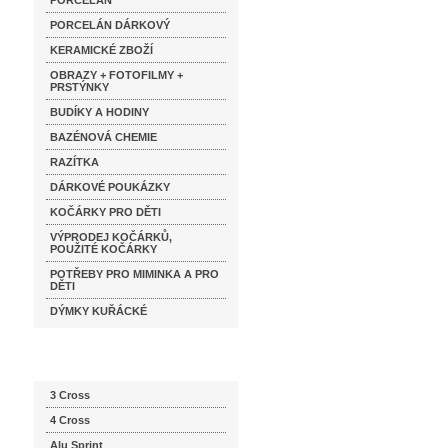
PORCELÁN
PORCELÁN DÁRKOVÝ
KERAMICKÉ ZBOŽÍ
OBRAZY + FOTOFILMY +
PRSTÝNKY
BUDÍKY A HODINY
BAZÉNOVÁ CHEMIE
RAZÍTKA
DÁRKOVÉ POUKÁZKY
KOČÁRKY PRO DĚTI
VÝPRODEJ KOČÁRKŮ,
POUŽITÉ KOČÁRKY
POTŘEBY PRO MIMINKA A PRO
DĚTI
DÝMKY KUŘÁCKÉ
Katalog značek
3 Cross
4 Cross
Alu Sprint