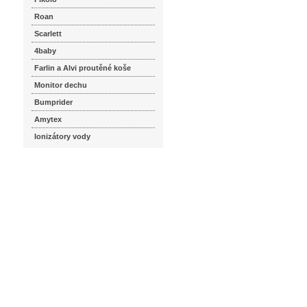
Roan
Scarlett
4baby
Farlin a Alvi proutěné koše
Monitor dechu
Bumprider
Amytex
Ionizátory vody
seznam.cz