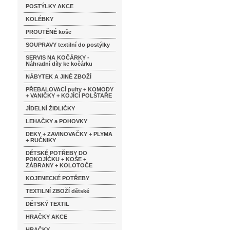
POSTÝLKY AKCE
KOLÉBKY
PROUTĚNÉ koše
SOUPRAVY textilní do postýlky
SERVIS NA KOČÁRKY -
Náhradní díly ke kočárku
NÁBYTEK A JINÉ ZBOŽÍ
PŘEBALOVACÍ pulty + KOMODY
+ VANIČKY + KOJÍCÍ POLŠTAŘE
JÍDELNÍ ŽIDLIČKY
LEHAČKY a POHOVKY
DEKY + ZAVINOVAČKY + PLYMA
+ RUČNIKY
DĚTSKÉ POTŘEBY DO
POKOJÍČKU + KOŠE +
ZÁBRANY + KOLOTOČE
KOJENECKÉ POTŘEBY
TEXTILNÍ ZBOŽÍ dětské
DĚTSKÝ TEXTIL
HRAČKY AKCE
HRAČKY