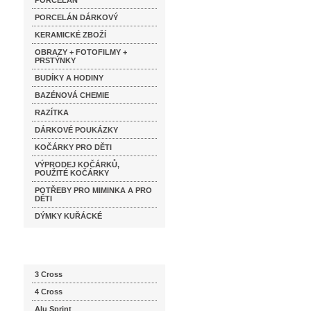
PORCELÁN
PORCELÁN DÁRKOVÝ
KERAMICKÉ ZBOŽÍ
OBRAZY + FOTOFILMY +
PRSTÝNKY
BUDÍKY A HODINY
BAZÉNOVÁ CHEMIE
RAZÍTKA
DÁRKOVÉ POUKÁZKY
KOČÁRKY PRO DĚTI
VÝPRODEJ KOČÁRKŮ,
POUŽITÉ KOČÁRKY
POTŘEBY PRO MIMINKA A PRO
DĚTI
DÝMKY KUŘÁCKÉ
Katalog značek
3 Cross
4 Cross
Alu Sprint