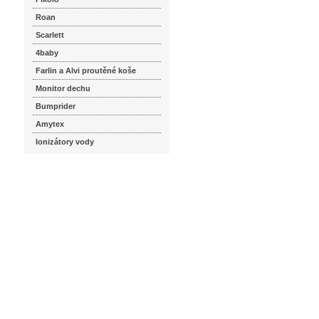
Roan
Scarlett
4baby
Farlin a Alvi proutěné koše
Monitor dechu
Bumprider
Amytex
Ionizátory vody
seznam.cz