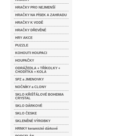
HRAČKY PRO NEJMENŠÍ
HRAČKY NA PÍSEK A ZAHRADU
HRAČKY K VODĚ
HRAČKY DŘEVĚNÉ
HRY AKCE
PUZZLE
KOHOUTI HOUPACI
HOUPAČKY
ODRÁŽEDLA + TŘÍKOLKY +
CHODÍTKA + KOLA
SPZ a JMENOVKY
NOČNÍKY a CLONY
SKLO KŘIŠŤÁLOVÉ BOHEMIA
CRYSTAL
SKLO DÁRKOVÉ
SKLO ČESKE
SKLENĚNÉ VÝROBKY
HRNKY keramické dárkové