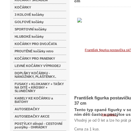
KOČÁRKY SKLADEM
cm
KOČÁRKY
3 KOLOVÉ kočárky
GOLFOVÉ kočárky
SPORTOVNÍ kočárky
HLUBOKÉ kočárky
KOČÁRKY PRO DVOJČATA
PROUTĚNÉ kočárky retro
KOČÁRKY PRO PANENKY
LEVNÉ KOČÁRKY VÝPRODEJ
DOPLŇKY KOČÁRKU -
NÁNOŽNÍKY, PLÁŠTĚNKY..
FUSAKY + KLOKANKY + TAŠKY
NA DITĚ + KROSNY +
SLUNEČNÍKY
František figurka postavičk
KABELY KE KOČÁRKU a
BATOHY
37 cm
AUTOSEDAČKY
Tento typ cpané figurky v s
ním děti často v postýlce usí
AUTOSEDAČKY AKCE
Vhodný je od 0 let a lze ho prát p
POSTÝLKY dětské - CESTOVNÍ
postýlky - OHRÁDKY
Cena za 1 kus.