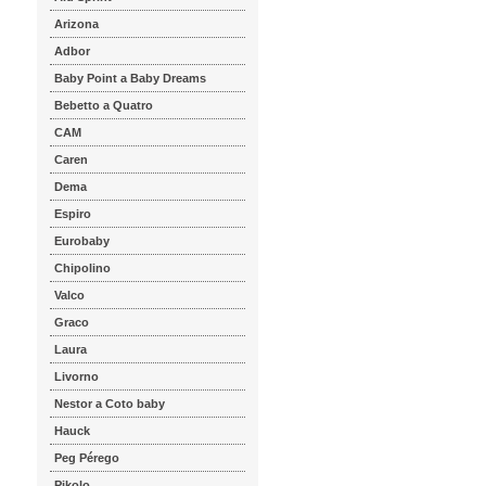
Arizona
Adbor
Baby Point a Baby Dreams
Bebetto a Quatro
CAM
Caren
Dema
Espiro
Eurobaby
Chipolino
Valco
Graco
Laura
Livorno
Nestor a Coto baby
Hauck
Peg Pérego
Pikolo