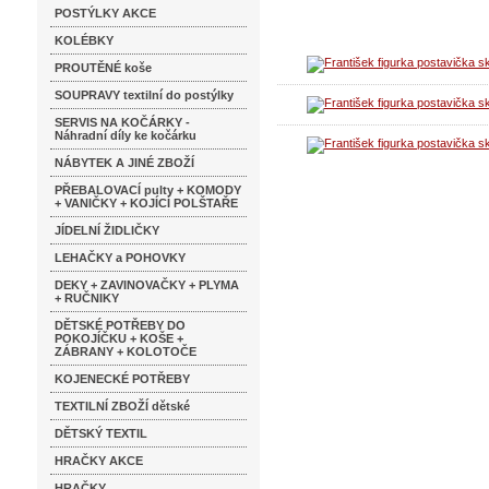
POSTÝLKY AKCE
KOLÉBKY
PROUTĚNÉ koše
SOUPRAVY textilní do postýlky
SERVIS NA KOČÁRKY -
Náhradní díly ke kočárku
NÁBYTEK A JINÉ ZBOŽÍ
PŘEBALOVACÍ pulty + KOMODY
+ VANIČKY + KOJÍCÍ POLŠTAŘE
JÍDELNÍ ŽIDLIČKY
LEHAČKY a POHOVKY
DEKY + ZAVINOVAČKY + PLYMA
+ RUČNIKY
DĚTSKÉ POTŘEBY DO
POKOJÍČKU + KOŠE +
ZÁBRANY + KOLOTOČE
KOJENECKÉ POTŘEBY
TEXTILNÍ ZBOŽÍ dětské
DĚTSKÝ TEXTIL
HRAČKY AKCE
HRAČKY