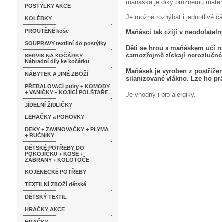
maňáska je díky pružnému materiá
POSTÝLKY AKCE
Je možné rozhýbat i jednotlivé č
KOLÉBKY
PROUTĚNÉ koše
Maňásci tak ožijí v neodolatel
SOUPRAVY textilní do postýlky
Děti se hrou s maňáskem učí roz
samozřejmě získají nerozlučn
SERVIS NA KOČÁRKY -
Náhradní díly ke kočárku
Maňásek je vyroben z postřižen
NÁBYTEK A JINÉ ZBOŽÍ
silanizované vlákno. Lze ho prá
PŘEBALOVACÍ pulty + KOMODY
+ VANIČKY + KOJÍCÍ POLŠTAŘE
Je vhodný i pro alergiky.
JÍDELNÍ ŽIDLIČKY
LEHAČKY a POHOVKY
DEKY + ZAVINOVAČKY + PLYMA
+ RUČNIKY
DĚTSKÉ POTŘEBY DO
POKOJÍČKU + KOŠE +
ZÁBRANY + KOLOTOČE
KOJENECKÉ POTŘEBY
TEXTILNÍ ZBOŽÍ dětské
DĚTSKÝ TEXTIL
HRAČKY AKCE
HRAČKY