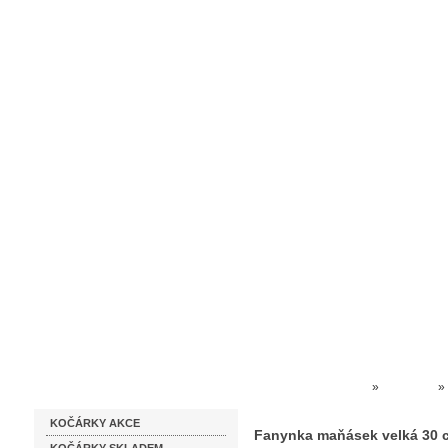
Homepage
Obchodní podmínky
Prodejna kočárků
Dárkové p
Katalog zboží
Kočárky NEC
»
HRAČKY
»
KOČÁRKY AKCE
Fanynka maňásek velká 30 