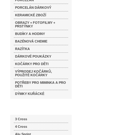
PORCELÁN
PORCELÁN DÁRKOVÝ
KERAMICKÉ ZBOŽÍ
OBRAZY + FOTOFILMY +
PRSTÝNKY
BUDÍKY A HODINY
BAZÉNOVÁ CHEMIE
RAZÍTKA
DÁRKOVÉ POUKÁZKY
KOČÁRKY PRO DĚTI
VÝPRODEJ KOČÁRKŮ,
POUŽITÉ KOČÁRKY
POTŘEBY PRO MIMINKA A PRO
DĚTI
DÝMKY KUŘÁCKÉ
Katalog značek
3 Cross
4 Cross
Alu Sprint