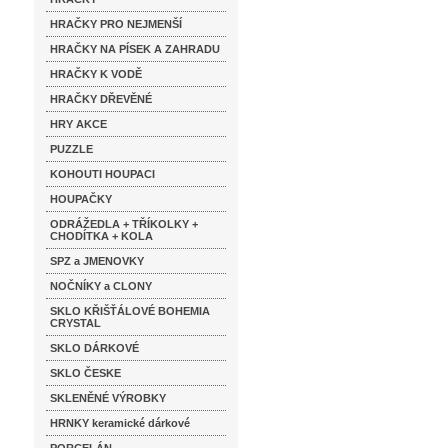
HRAČKY PRO NEJMENŠÍ
HRAČKY NA PÍSEK A ZAHRADU
HRAČKY K VODĚ
HRAČKY DŘEVĚNÉ
HRY AKCE
PUZZLE
KOHOUTI HOUPACI
HOUPAČKY
ODRÁŽEDLA + TŘÍKOLKY +
CHODÍTKA + KOLA
SPZ a JMENOVKY
NOČNÍKY a CLONY
SKLO KŘIŠŤÁLOVÉ BOHEMIA
CRYSTAL
SKLO DÁRKOVÉ
SKLO ČESKE
SKLENĚNÉ VÝROBKY
HRNKY keramické dárkové