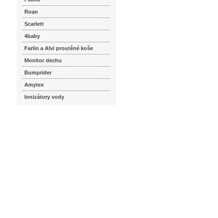
Roan
Scarlett
4baby
Farlin a Alvi proutěné koše
Monitor dechu
Bumprider
Amytex
Ionizátory vody
seznam.cz