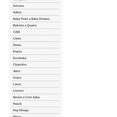
Arizona
Adbor
Baby Point a Baby Dreams
Bebetto a Quatro
CAM
Caren
Dema
Espiro
Eurobaby
Chipolino
Valco
Graco
Laura
Livorno
Nestor a Coto baby
Hauck
Peg Pérego
Pikolo