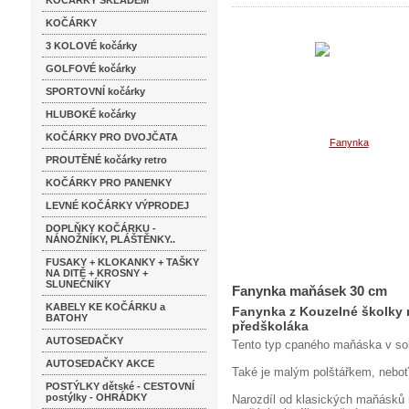
KOČÁRKY SKLADEM
KOČÁRKY
3 KOLOVÉ kočárky
GOLFOVÉ kočárky
SPORTOVNÍ kočárky
HLUBOKÉ kočárky
KOČÁRKY PRO DVOJČATA
PROUTĚNÉ kočárky retro
KOČÁRKY PRO PANENKY
LEVNÉ KOČÁRKY VÝPRODEJ
DOPLŇKY KOČÁRKU -
NÁNOŽNÍKY, PLÁŠTĚNKY..
FUSAKY + KLOKANKY + TAŠKY
NA DITĚ + KROSNY +
SLUNEČNÍKY
Fanynka maňásek 30 cm
KABELY KE KOČÁRKU a
Fanynka z Kouzelné školky 
BATOHY
předškoláka
AUTOSEDAČKY
Tento typ cpaného maňáska v so
AUTOSEDAČKY AKCE
Také je malým polštářkem, neboť 
POSTÝLKY dětské - CESTOVNÍ
postýlky - OHRÁDKY
Narozdíl od klasických maňásků n