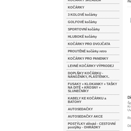
KOČÁRKY SKLADEM
r
KOČÁRKY
3 KOLOVÉ kočárky
GOLFOVÉ kočárky
SPORTOVNÍ kočárky
HLUBOKÉ kočárky
KOČÁRKY PRO DVOJČATA
PROUTĚNÉ kočárky retro
KOČÁRKY PRO PANENKY
LEVNÉ KOČÁRKY VÝPRODEJ
DOPLŇKY KOČÁRKU -
NÁNOŽNÍKY, PLÁŠTĚNKY..
FUSAKY + KLOKANKY + TAŠKY
NA DITĚ + KROSNY +
SLUNEČNÍKY
D
KABELY KE KOČÁRKU a
BATOHY
Šp
Kr
AUTOSEDAČKY
Uv
AUTOSEDAČKY AKCE
Ro
POSTÝLKY dětské - CESTOVNÍ
Dé
postýlky - OHRÁDKY