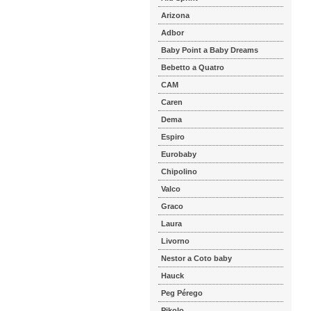
Arizona
Adbor
Baby Point a Baby Dreams
Bebetto a Quatro
CAM
Caren
Dema
Espiro
Eurobaby
Chipolino
Valco
Graco
Laura
Livorno
Nestor a Coto baby
Hauck
Peg Pérego
Pikolo