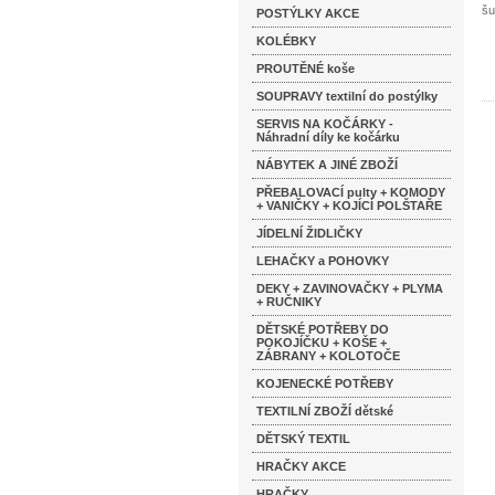
šu
POSTÝLKY AKCE
KOLÉBKY
PROUTĚNÉ koše
SOUPRAVY textilní do postýlky
SERVIS NA KOČÁRKY -
Náhradní díly ke kočárku
NÁBYTEK A JINÉ ZBOŽÍ
PŘEBALOVACÍ pulty + KOMODY
+ VANIČKY + KOJÍCÍ POLŠTAŘE
JÍDELNÍ ŽIDLIČKY
LEHAČKY a POHOVKY
DEKY + ZAVINOVAČKY + PLYMA
+ RUČNIKY
DĚTSKÉ POTŘEBY DO
POKOJÍČKU + KOŠE +
ZÁBRANY + KOLOTOČE
KOJENECKÉ POTŘEBY
TEXTILNÍ ZBOŽÍ dětské
DĚTSKÝ TEXTIL
HRAČKY AKCE
HRAČKY