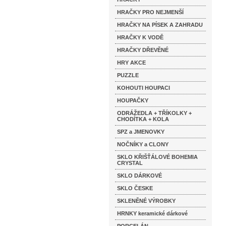
HRAČKY PRO NEJMENŠÍ
HRAČKY NA PÍSEK A ZAHRADU
HRAČKY K VODĚ
HRAČKY DŘEVĚNÉ
HRY AKCE
PUZZLE
KOHOUTI HOUPACI
HOUPAČKY
ODRÁŽEDLA + TŘÍKOLKY +
CHODÍTKA + KOLA
SPZ a JMENOVKY
NOČNÍKY a CLONY
SKLO KŘIŠŤÁLOVÉ BOHEMIA
CRYSTAL
SKLO DÁRKOVÉ
SKLO ČESKE
SKLENĚNÉ VÝROBKY
HRNKY keramické dárkové