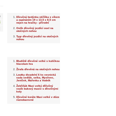
Nejnovější
m
Dřevěná bedýnka skříňka s víkem
a zapínáním 19 x 13,5 x 8,5 cm
č
nejen na hračky - přírodní
Oslík dřevěný jezdící osel na
otočných nohou
Tygr dřevěný jezdící na otočných
nohou
Nejprodávanější
Bludiště dřevěné velké s kuličkou
hlavolam hra
Žirafa dřevěná na otočných nohou
Loutky divadelní 6 ks vesnická
sada sedlák, selka, Myslivec,
Jeníček, Mařenka a Vodník
Žebřiňák Maxi velký dřěvěný
vozík bukový masiv s dřevěnými
koly
Dřevěné korále Maxi velké v dóze
různobarevné
Dotaz na prodejce