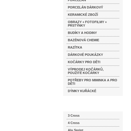
PORCELÁN
PORCELÁN DÁRKOVÝ
KERAMICKÉ ZBOŽÍ
OBRAZY + FOTOFILMY +
PRSTÝNKY
BUDÍKY A HODINY
BAZÉNOVÁ CHEMIE
RAZÍTKA
DÁRKOVÉ POUKÁZKY
KOČÁRKY PRO DĚTI
VÝPRODEJ KOČÁRKŮ,
POUŽITÉ KOČÁRKY
POTŘEBY PRO MIMINKA A PRO
DĚTI
DÝMKY KUŘÁCKÉ
Katalog značek
3 Cross
4 Cross
Alu Sprint