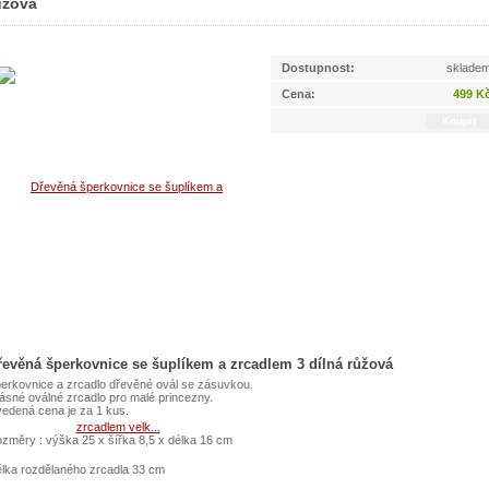
ůžová
Dostupnost:
sklade
Cena:
499 K
řevěná šperkovnice se šuplíkem a zrcadlem 3 dílná růžová
erkovnice a zrcadlo dřevěné ovál se zásuvkou.
ásné oválné zrcadlo pro malé princezny.
edená cena je za 1 kus.
změry : výška 25 x šířka 8,5 x délka 16 cm
lka rozdělaného zrcadla 33 cm