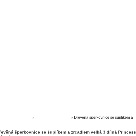
Prodejna kočárků
Dárkové poukázky
Odkazy
Slovensko
Kontak
Kočárky NEC
»
HRAČKY DŘEVĚNÉ
»
Dřevěná šperkovnice se šuplíkem a
zrcadlem velká 3 dílná Princess růžová
řevěná šperkovnice se šuplíkem a zrcadlem velká 3 dílná Princess