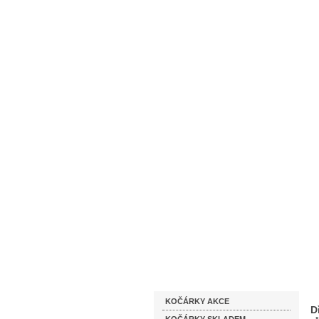
Homepage
Obchodní podmínky
Katalog zboží
KOČÁRKY AKCE
D