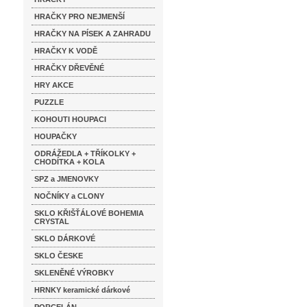
HRAČKY PRO NEJMENŠÍ
HRAČKY NA PÍSEK A ZAHRADU
HRAČKY K VODĚ
HRAČKY DŘEVĚNÉ
HRY AKCE
PUZZLE
KOHOUTI HOUPACI
HOUPAČKY
ODRÁŽEDLA + TŘÍKOLKY +
CHODÍTKA + KOLA
SPZ a JMENOVKY
NOČNÍKY a CLONY
SKLO KŘIŠŤÁLOVÉ BOHEMIA
CRYSTAL
SKLO DÁRKOVÉ
SKLO ČESKE
SKLENĚNÉ VÝROBKY
HRNKY keramické dárkové