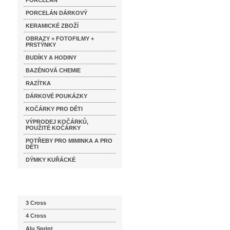
PORCELÁN
PORCELÁN DÁRKOVÝ
KERAMICKÉ ZBOŽÍ
OBRAZY + FOTOFILMY +
PRSTÝNKY
BUDÍKY A HODINY
BAZÉNOVÁ CHEMIE
RAZÍTKA
DÁRKOVÉ POUKÁZKY
KOČÁRKY PRO DĚTI
VÝPRODEJ KOČÁRKŮ,
POUŽITÉ KOČÁRKY
POTŘEBY PRO MIMINKA A PRO
DĚTI
DÝMKY KUŘÁCKÉ
Katalog značek
3 Cross
4 Cross
Alu Sprint