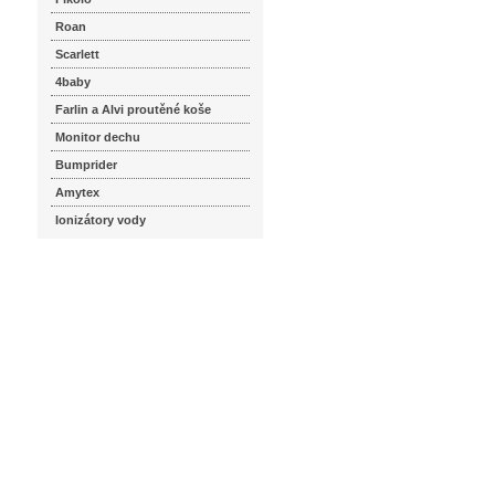
Roan
Scarlett
4baby
Farlin a Alvi proutěné koše
Monitor dechu
Bumprider
Amytex
Ionizátory vody
seznam.cz