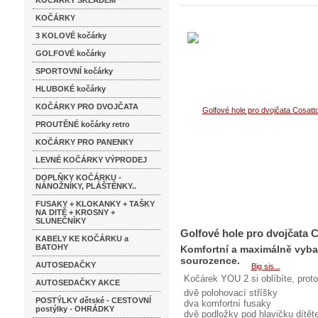
KOČÁRKY SKLADEM
KOČÁRKY
3 KOLOVÉ kočárky
GOLFOVÉ kočárky
SPORTOVNÍ kočárky
HLUBOKÉ kočárky
KOČÁRKY PRO DVOJČATA
PROUTĚNÉ kočárky retro
KOČÁRKY PRO PANENKY
LEVNÉ KOČÁRKY VÝPRODEJ
DOPLŇKY KOČÁRKU -
NÁNOŽNÍKY, PLÁŠTĚNKY..
FUSAKY + KLOKANKY + TAŠKY
NA DITĚ + KROSNY +
SLUNEČNÍKY
Golfové hole pro dvojčata 
KABELY KE KOČÁRKU a
BATOHY
Komfortní a maximálně vyba
sourozence.
AUTOSEDAČKY
Kočárek YOU 2 si oblíbíte, prot
AUTOSEDAČKY AKCE
dvě polohovací stříšky
POSTÝLKY dětské - CESTOVNÍ
dva komfortní fusaky
postýlky - OHRÁDKY
dvě podložky pod hlavičku dítět