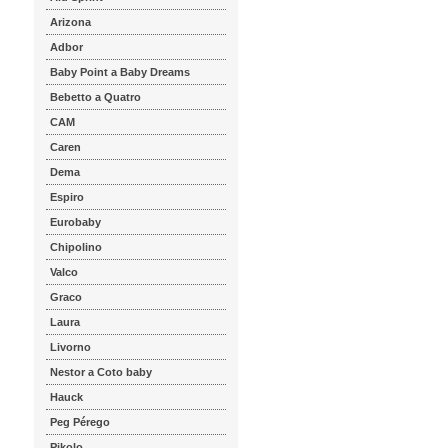
Arizona
Adbor
Baby Point a Baby Dreams
Bebetto a Quatro
CAM
Caren
Dema
Espiro
Eurobaby
Chipolino
Valco
Graco
Laura
Livorno
Nestor a Coto baby
Hauck
Peg Pérego
Pikolo