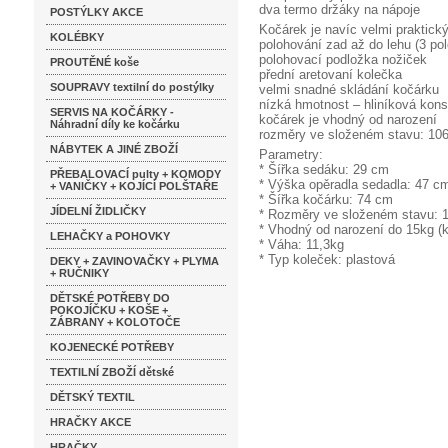
dva termo držáky na nápoje
POSTÝLKY AKCE
Kočárek je navíc velmi praktický
KOLÉBKY
polohování zad až do lehu (3 po
polohovací podložka nožiček
PROUTĚNÉ koše
přední aretovaní kolečka
SOUPRAVY textilní do postýlky
velmi snadné skládání kočárku
nízká hmotnost – hliníková kon
SERVIS NA KOČÁRKY -
kočárek je vhodný od narození
Náhradní díly ke kočárku
rozměry ve složeném stavu: 106
NÁBYTEK A JINÉ ZBOŽÍ
Parametry:
* Šířka sedáku: 29 cm
PŘEBALOVACÍ pulty + KOMODY
* Výška opěradla sedadla: 47 c
+ VANIČKY + KOJÍCÍ POLŠTAŘE
* Šířka kočárku: 74 cm
JÍDELNÍ ŽIDLIČKY
* Rozměry ve složeném stavu: 
* Vhodný od narození do 15kg (k
LEHAČKY a POHOVKY
* Váha: 11,3kg
* Typ koleček: plastová
DEKY + ZAVINOVAČKY + PLYMA
+ RUČNIKY
DĚTSKÉ POTŘEBY DO
POKOJÍČKU + KOŠE +
ZÁBRANY + KOLOTOČE
KOJENECKÉ POTŘEBY
TEXTILNÍ ZBOŽÍ dětské
DĚTSKÝ TEXTIL
HRAČKY AKCE
HRAČKY