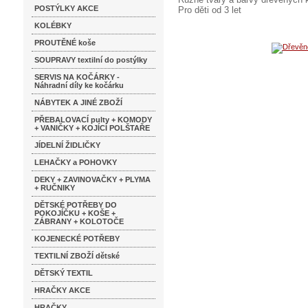
POSTÝLKY AKCE
Pro děti od 3 let
KOLÉBKY
PROUTĚNÉ koše
SOUPRAVY textilní do postýlky
SERVIS NA KOČÁRKY -
Náhradní díly ke kočárku
NÁBYTEK A JINÉ ZBOŽÍ
PŘEBALOVACÍ pulty + KOMODY
+ VANIČKY + KOJÍCÍ POLŠTAŘE
JÍDELNÍ ŽIDLIČKY
LEHAČKY a POHOVKY
DEKY + ZAVINOVAČKY + PLYMA
+ RUČNIKY
DĚTSKÉ POTŘEBY DO
POKOJÍČKU + KOŠE +
ZÁBRANY + KOLOTOČE
KOJENECKÉ POTŘEBY
TEXTILNÍ ZBOŽÍ dětské
DĚTSKÝ TEXTIL
HRAČKY AKCE
HRAČKY