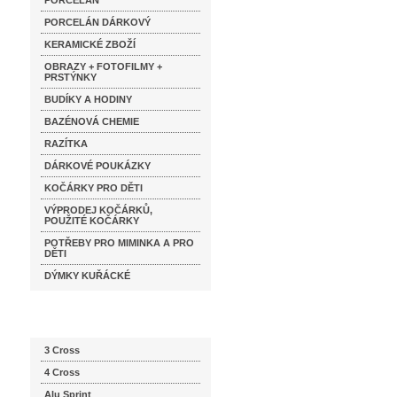
PORCELÁN
PORCELÁN DÁRKOVÝ
KERAMICKÉ ZBOŽÍ
OBRAZY + FOTOFILMY +
PRSTÝNKY
BUDÍKY A HODINY
BAZÉNOVÁ CHEMIE
RAZÍTKA
DÁRKOVÉ POUKÁZKY
KOČÁRKY PRO DĚTI
VÝPRODEJ KOČÁRKŮ,
POUŽITÉ KOČÁRKY
POTŘEBY PRO MIMINKA A PRO
DĚTI
DÝMKY KUŘÁCKÉ
Katalog značek
3 Cross
4 Cross
Alu Sprint