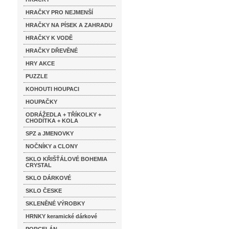
HRAČKY PRO NEJMENŠÍ
HRAČKY NA PÍSEK A ZAHRADU
HRAČKY K VODĚ
HRAČKY DŘEVĚNÉ
HRY AKCE
PUZZLE
KOHOUTI HOUPACI
HOUPAČKY
ODRÁŽEDLA + TŘÍKOLKY +
CHODÍTKA + KOLA
SPZ a JMENOVKY
NOČNÍKY a CLONY
SKLO KŘIŠŤÁLOVÉ BOHEMIA
CRYSTAL
SKLO DÁRKOVÉ
SKLO ČESKE
SKLENĚNÉ VÝROBKY
HRNKY keramické dárkové