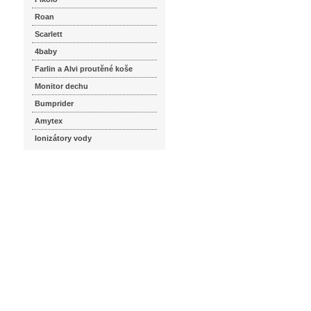
Roan
Scarlett
4baby
Farlin a Alvi proutěné koše
Monitor dechu
Bumprider
Amytex
Ionizátory vody
seznam.cz