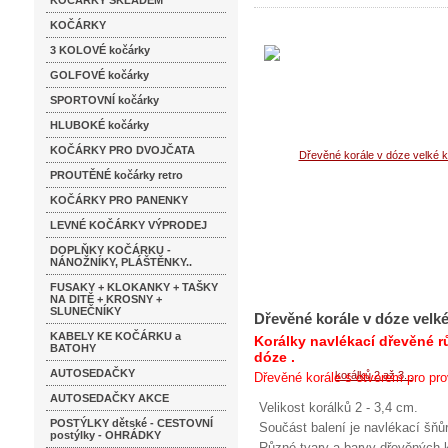
KOČÁRKY SKLADEM
KOČÁRKY
3 KOLOVÉ kočárky
GOLFOVÉ kočárky
SPORTOVNÍ kočárky
HLUBOKÉ kočárky
KOČÁRKY PRO DVOJČATA
PROUTĚNÉ kočárky retro
KOČÁRKY PRO PANENKY
LEVNÉ KOČÁRKY VÝPRODEJ
DOPLŇKY KOČÁRKU -
NÁNOŽNÍKY, PLÁŠTĚNKY..
FUSAKY + KLOKANKY + TAŠKY
NA DITĚ + KROSNY +
SLUNEČNÍKY
Dřevěné korále v dóze velké
KABELY KE KOČÁRKU a
Korálky navlékací dřevěné rů
BATOHY
dóze .
AUTOSEDAČKY
Dřevěné korále s otvorem pro pro
AUTOSEDAČKY AKCE
Velikost korálků 2 - 3,4 cm.
POSTÝLKY dětské - CESTOVNÍ
Součást balení je navlékací šňů
postýlky - OHRÁDKY
Různé tvary a barvy dřevěných k