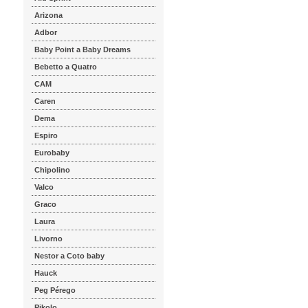
Arizona
Adbor
Baby Point a Baby Dreams
Bebetto a Quatro
CAM
Caren
Dema
Espiro
Eurobaby
Chipolino
Valco
Graco
Laura
Livorno
Nestor a Coto baby
Hauck
Peg Pérego
Pikolo