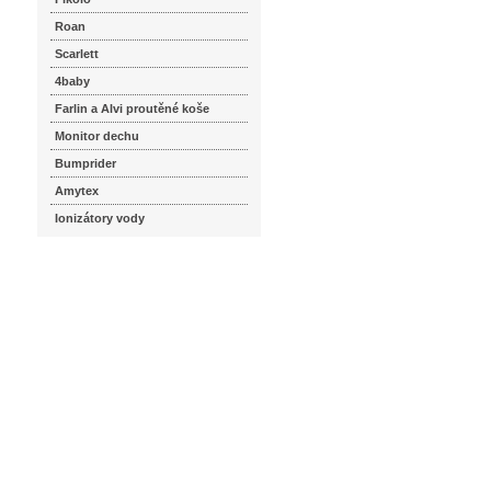
Roan
Scarlett
4baby
Farlin a Alvi proutěné koše
Monitor dechu
Bumprider
Amytex
Ionizátory vody
seznam.cz