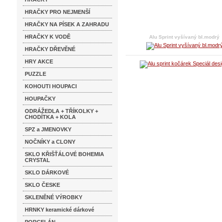
HRAČKY PRO NEJMENŠÍ
HRAČKY NA PÍSEK A ZAHRADU
HRAČKY K VODĚ
Alu Sprint vyšívaný bl.modrý
HRAČKY DŘEVĚNÉ
HRY AKCE
PUZZLE
KOHOUTI HOUPACI
HOUPAČKY
ODRÁŽEDLA + TŘÍKOLKY +
CHODÍTKA + KOLA
SPZ a JMENOVKY
NOČNÍKY a CLONY
SKLO KŘIŠŤÁLOVÉ BOHEMIA
CRYSTAL
SKLO DÁRKOVÉ
SKLO ČESKE
SKLENĚNÉ VÝROBKY
HRNKY keramické dárkové