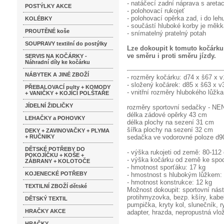
- natáčecí zadní náprava s areta
POSTÝLKY AKCE
- polohovací rukojeť
- polohovací opěrka zad, i do leh
KOLÉBKY
- součástí hluboké korby je měkk
PROUTĚNÉ koše
- snímatelný pratelný potah
SOUPRAVY textilní do postýlky
Lze dokoupit k tomuto kočárku i
ve směru i proti směru jízdy.
SERVIS NA KOČÁRKY -
Náhradní díly ke kočárku
NÁBYTEK A JINÉ ZBOŽÍ
- rozměry kočárku: d74 x š67 x 
- složený kočárek: d85 x š63 x 
PŘEBALOVACÍ pulty + KOMODY
- vnitřní rozměry hlubokého lůžk
+ VANIČKY + KOJÍCÍ POLŠTAŘE
JÍDELNÍ ŽIDLIČKY
rozměry sportovní sedačky - 
délka zádové opěrky 43 cm
LEHAČKY a POHOVKY
délka plochy na sezení 31 cm
šířka plochy na sezení 32 cm
DEKY + ZAVINOVAČKY + PLYMA
+ RUČNIKY
sedačka ve vodorovné poloze d9
DĚTSKÉ POTŘEBY DO
- výška rukojeti od země: 80-112
POKOJÍČKU + KOŠE +
- výška kočárku od země ke spod
ZÁBRANY + KOLOTOČE
- hmotnost sporťáku: 17 kg
KOJENECKÉ POTŘEBY
- hmostnost s hlubokým lůžkem:
- hmotnost konstrukce: 12 kg
TEXTILNÍ ZBOŽÍ dětské
Možnost dokoupit: sportovní nást
protihmyzovka, bezp. kšíry, kabe
DĚTSKÝ TEXTIL
pumpička, kryty kol, slunečník, 
HRAČKY AKCE
adapter, hrazda, nepropustná vlo
HRAČKY