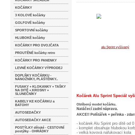
KOČÁRKY SKLADEM
KOČÁRKY
3 KOLOVÉ kočárky
GOLFOVÉ kočárky
SPORTOVNÍ kočárky
HLUBOKÉ kočárky
KOČÁRKY PRO DVOJČATA
PROUTĚNÉ kočárky retro
KOČÁRKY PRO PANENKY
LEVNÉ KOČÁRKY VÝPRODEJ
DOPLŇKY KOČÁRKU -
NÁNOŽNÍKY, PLÁŠTĚNKY..
FUSAKY + KLOKANKY + TAŠKY
NA DITĚ + KROSNY +
SLUNEČNÍKY
Kočárek Alu Sprint Speciál vy
KABELY KE KOČÁRKU a
Oblíbený model kočárku.
BATOHY
Natáčecí zadní náprava.
AUTOSEDAČKY
AKCE!! Polštářek + peřinka - zda
AUTOSEDAČKY AKCE
- kočárek Alu Sprint pro dítě od 
POSTÝLKY dětské - CESTOVNÍ
- komplet obsahuje hlubokou korb
postýlky - OHRÁDKY
- velká kovová nafukovací kola