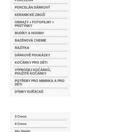
PORCELÁN
PORCELÁN DÁRKOVÝ
KERAMICKÉ ZBOŽÍ
OBRAZY + FOTOFILMY +
PRSTÝNKY
BUDÍKY A HODINY
BAZÉNOVÁ CHEMIE
RAZÍTKA
DÁRKOVÉ POUKÁZKY
KOČÁRKY PRO DĚTI
VÝPRODEJ KOČÁRKŮ,
POUŽITÉ KOČÁRKY
POTŘEBY PRO MIMINKA A PRO
DĚTI
DÝMKY KUŘÁCKÉ
Katalog značek
3 Cross
4 Cross
Alu Sprint