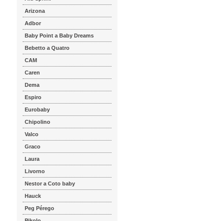
Arizona
Adbor
Baby Point a Baby Dreams
Bebetto a Quatro
CAM
Caren
Dema
Espiro
Eurobaby
Chipolino
Valco
Graco
Laura
Livorno
Nestor a Coto baby
Hauck
Peg Pérego
Pikolo