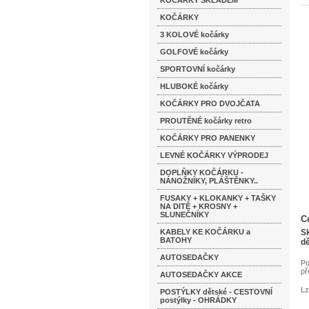
KOČÁRKY SKLADEM
KOČÁRKY
3 KOLOVÉ kočárky
GOLFOVÉ kočárky
SPORTOVNÍ kočárky
HLUBOKÉ kočárky
KOČÁRKY PRO DVOJČATA
PROUTĚNÉ kočárky retro
KOČÁRKY PRO PANENKY
LEVNÉ KOČÁRKY VÝPRODEJ
DOPLŇKY KOČÁRKU -
NÁNOŽNÍKY, PLÁŠTĚNKY..
FUSAKY + KLOKANKY + TAŠKY
NA DITĚ + KROSNY +
SLUNEČNÍKY
C
KABELY KE KOČÁRKU a
S
BATOHY
dě
AUTOSEDAČKY
Po
př
AUTOSEDAČKY AKCE
Lz
POSTÝLKY dětské - CESTOVNÍ
postýlky - OHRÁDKY