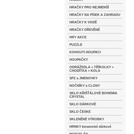
HRAČKY PRO NEJMENŠÍ
HRAČKY NA PÍSEK A ZAHRADU
HRAČKY K VODĚ
HRAČKY DŘEVĚNÉ
HRY AKCE
PUZZLE
KOHOUTI HOUPACI
HOUPAČKY
ODRÁŽEDLA + TŘÍKOLKY +
CHODÍTKA + KOLA
SPZ a JMENOVKY
NOČNÍKY a CLONY
SKLO KŘIŠŤÁLOVÉ BOHEMIA
CRYSTAL
SKLO DÁRKOVÉ
SKLO ČESKE
SKLENĚNÉ VÝROBKY
HRNKY keramické dárkové