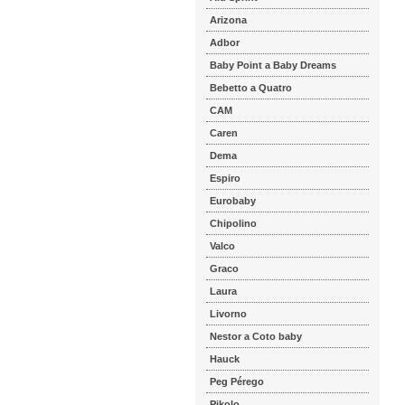
Arizona
Adbor
Baby Point a Baby Dreams
Bebetto a Quatro
CAM
Caren
Dema
Espiro
Eurobaby
Chipolino
Valco
Graco
Laura
Livorno
Nestor a Coto baby
Hauck
Peg Pérego
Pikolo