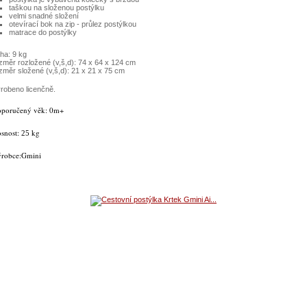
taškou na složenou postýlku
velmi snadné složení
otevírací bok na zip - průlez postýlkou
matrace do postýlky
ha: 9 kg
změr rozložené (v,š,d): 74 x 64 x 124 cm
změr složené (v,š,d): 21 x 21 x 75 cm
robeno licenčně.
poručený věk: 0m+
snost:
kg
25
robce:Gmini