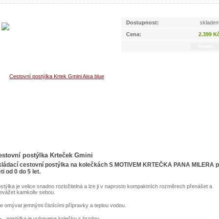
Dostupnost:
sklade
Cena:
2.399 K
estovní postýlka Krteček Gmini
kládací cestovní postýlka na kolečkách S MOTIVEM KRTEČKA PANA MILERA p
ti od 0 do 5 let.
stýlka je velice snadno rozložitelná a lze ji v naprosto kompaktních rozměrech přenášet a
evážet kamkoliv sebou.
e omývat jemnými čistícími přípravky a teplou vodou.
postýlka je vybavena kolečky s brzdou