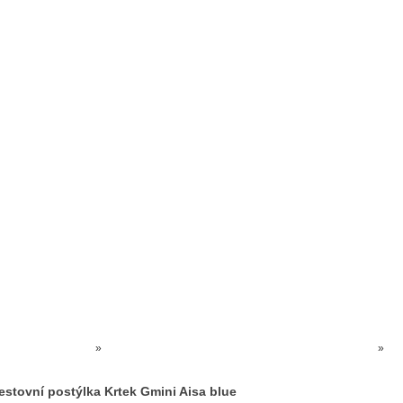
Prodejna kočárků
Dárkové poukázky
Odkazy
Slovensko
Kontak
Kočárky NEC
»
POSTÝLKY dětské - CESTOVNÍ postýlky - OHRÁDKY
»
Cestovní postýlka Krtek Gmini Aisa blue
estovní postýlka Krtek Gmini Aisa blue