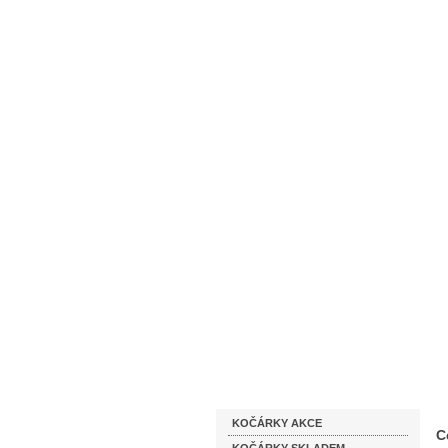
Homepage
Obchodní podmínky
Katalog zboží
KOČÁRKY AKCE
C