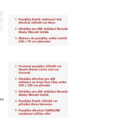
Nejnovější
m
Postýlka Patrik stahovací bok
č
dřevěná 120x60 cm Akce
Ohrádka pro dítě skládací Nevada
4baby Wasabi hnědá
Matrace do postýlky velká rozměr
140 x 70 cm zdravotní
Nejprodávanější
Cestovní postýlka 120x60 cm
Hauck Dream circle red Lux
červená
Ohrádka dřevěná pro ditě
skládací na hraní Sisi Chip velká
150 x 150 cm přírodní
Ohrádka pro dítě skládací Nevada
4baby Wasabi hnědá
ro
Postýlka Patrik 120x60 cm
přírodní dřevo borovice
Postýlka dřevěná CAROLINE
vyndavací příčky olše
Dotaz na prodejce