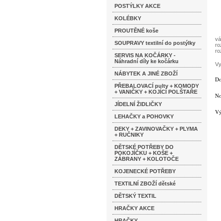
POSTÝLKY AKCE
KOLÉBKY
PROUTĚNÉ koše
vá
SOUPRAVY textilní do postýlky
ro
ro
SERVIS NA KOČÁRKY -
Náhradní díly ke kočárku
Vy
NÁBYTEK A JINÉ ZBOŽÍ
Do
PŘEBALOVACÍ pulty + KOMODY
+ VANIČKY + KOJÍCÍ POLŠTAŘE
No
JÍDELNÍ ŽIDLIČKY
Vý
LEHAČKY a POHOVKY
DEKY + ZAVINOVAČKY + PLYMA
+ RUČNIKY
DĚTSKÉ POTŘEBY DO
POKOJÍČKU + KOŠE +
ZÁBRANY + KOLOTOČE
KOJENECKÉ POTŘEBY
TEXTILNÍ ZBOŽÍ dětské
DĚTSKÝ TEXTIL
HRAČKY AKCE
HRAČKY