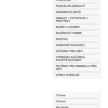
PORCELÁN
PORCELÁN DÁRKOVÝ
KERAMICKÉ ZBOŽÍ
OBRAZY + FOTOFILMY +
PRSTÝNKY
BUDÍKY A HODINY
BAZÉNOVÁ CHEMIE
RAZÍTKA
DÁRKOVÉ POUKÁZKY
KOČÁRKY PRO DĚTI
VÝPRODEJ KOČÁRKŮ,
POUŽITÉ KOČÁRKY
POTŘEBY PRO MIMINKA A PRO
DĚTI
DÝMKY KUŘÁCKÉ
Katalog značek
3 Cross
4 Cross
Alu Sprint