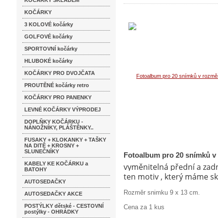
KOČÁRKY SKLADEM
KOČÁRKY
3 KOLOVÉ kočárky
GOLFOVÉ kočárky
SPORTOVNÍ kočárky
HLUBOKÉ kočárky
KOČÁRKY PRO DVOJČATA
PROUTĚNÉ kočárky retro
KOČÁRKY PRO PANENKY
LEVNÉ KOČÁRKY VÝPRODEJ
DOPLŇKY KOČÁRKU -
NÁNOŽNÍKY, PLÁŠTĚNKY..
FUSAKY + KLOKANKY + TAŠKY
NA DITĚ + KROSNY +
SLUNEČNÍKY
Fotoalbum pro 20 snímků v
KABELY KE KOČÁRKU a
vyměnitelná přední a zad
BATOHY
ten motiv , který máme s
AUTOSEDAČKY
Rozměr snimku 9 x 13 cm.
AUTOSEDAČKY AKCE
POSTÝLKY dětské - CESTOVNÍ
Cena za 1 kus
postýlky - OHRÁDKY