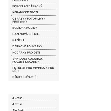
PORCELÁN
PORCELÁN DÁRKOVÝ
KERAMICKÉ ZBOŽÍ
OBRAZY + FOTOFILMY +
PRSTÝNKY
BUDÍKY A HODINY
BAZÉNOVÁ CHEMIE
RAZÍTKA
DÁRKOVÉ POUKÁZKY
KOČÁRKY PRO DĚTI
VÝPRODEJ KOČÁRKŮ,
POUŽITÉ KOČÁRKY
POTŘEBY PRO MIMINKA A PRO
DĚTI
DÝMKY KUŘÁCKÉ
Katalog značek
3 Cross
4 Cross
Alu Sprint