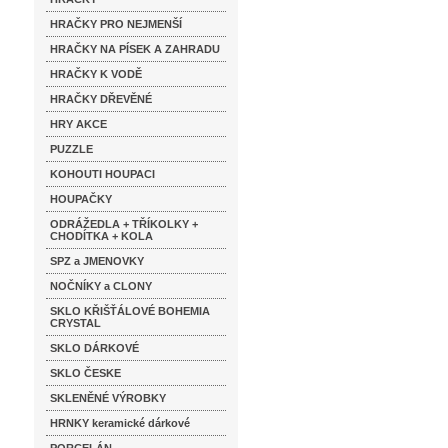
HRAČKY PRO NEJMENŠÍ
HRAČKY NA PÍSEK A ZAHRADU
HRAČKY K VODĚ
HRAČKY DŘEVĚNÉ
HRY AKCE
PUZZLE
KOHOUTI HOUPACI
HOUPAČKY
ODRÁŽEDLA + TŘÍKOLKY +
CHODÍTKA + KOLA
SPZ a JMENOVKY
NOČNÍKY a CLONY
SKLO KŘIŠŤÁLOVÉ BOHEMIA
CRYSTAL
SKLO DÁRKOVÉ
SKLO ČESKE
SKLENĚNÉ VÝROBKY
HRNKY keramické dárkové