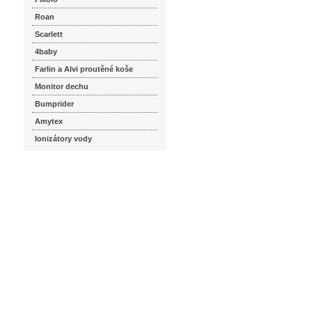
Roan
Scarlett
4baby
Farlin a Alvi proutěné koše
Monitor dechu
Bumprider
Amytex
Ionizátory vody
seznam.cz