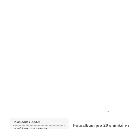
Homepage
Obchodní podmínky
Prodejna kočárků
Dárkové p
Katalog zboží
Kočárky NEC
»
OBRAZY + 
KOČÁRKY AKCE
snímků v rozměru 9x13
Fotoalbum pro 20 snímků v 