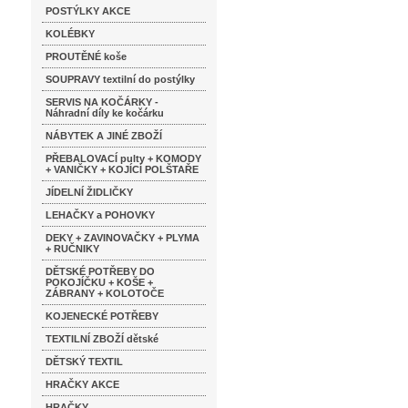
POSTÝLKY AKCE
KOLÉBKY
PROUTĚNÉ koše
SOUPRAVY textilní do postýlky
SERVIS NA KOČÁRKY -
Náhradní díly ke kočárku
NÁBYTEK A JINÉ ZBOŽÍ
PŘEBALOVACÍ pulty + KOMODY
+ VANIČKY + KOJÍCÍ POLŠTAŘE
JÍDELNÍ ŽIDLIČKY
LEHAČKY a POHOVKY
DEKY + ZAVINOVAČKY + PLYMA
+ RUČNIKY
DĚTSKÉ POTŘEBY DO
POKOJÍČKU + KOŠE +
ZÁBRANY + KOLOTOČE
KOJENECKÉ POTŘEBY
TEXTILNÍ ZBOŽÍ dětské
DĚTSKÝ TEXTIL
HRAČKY AKCE
HRAČKY