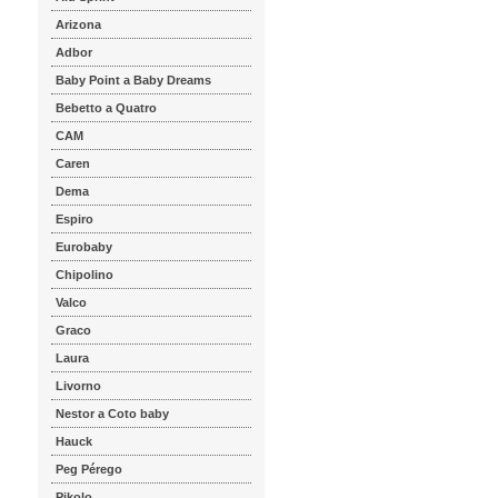
Arizona
Adbor
Baby Point a Baby Dreams
Bebetto a Quatro
CAM
Caren
Dema
Espiro
Eurobaby
Chipolino
Valco
Graco
Laura
Livorno
Nestor a Coto baby
Hauck
Peg Pérego
Pikolo