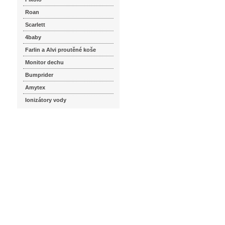
Roan
Scarlett
4baby
Farlin a Alvi proutěné koše
Monitor dechu
Bumprider
Amytex
Ionizátory vody
seznam.cz