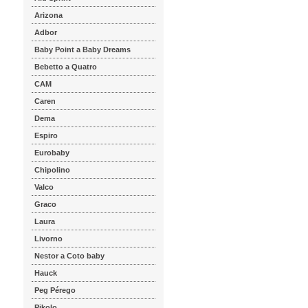
Arizona
Adbor
Baby Point a Baby Dreams
Bebetto a Quatro
CAM
Caren
Dema
Espiro
Eurobaby
Chipolino
Valco
Graco
Laura
Livorno
Nestor a Coto baby
Hauck
Peg Pérego
Pikolo