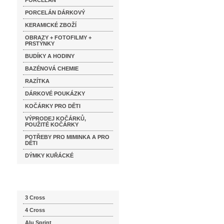
PORCELÁN
PORCELÁN DÁRKOVÝ
KERAMICKÉ ZBOŽÍ
OBRAZY + FOTOFILMY +
PRSTÝNKY
BUDÍKY A HODINY
BAZÉNOVÁ CHEMIE
RAZÍTKA
DÁRKOVÉ POUKÁZKY
KOČÁRKY PRO DĚTI
VÝPRODEJ KOČÁRKŮ,
POUŽITÉ KOČÁRKY
POTŘEBY PRO MIMINKA A PRO
DĚTI
DÝMKY KUŘÁCKÉ
Katalog značek
3 Cross
4 Cross
Alu Sprint