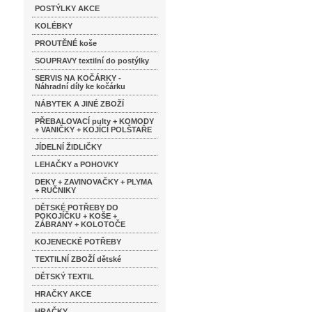
POSTÝLKY AKCE
KOLÉBKY
PROUTĚNÉ koše
SOUPRAVY textilní do postýlky
SERVIS NA KOČÁRKY -
Náhradní díly ke kočárku
NÁBYTEK A JINÉ ZBOŽÍ
PŘEBALOVACÍ pulty + KOMODY
+ VANIČKY + KOJÍCÍ POLŠTAŘE
JÍDELNÍ ŽIDLIČKY
LEHAČKY a POHOVKY
DEKY + ZAVINOVAČKY + PLYMA
+ RUČNIKY
DĚTSKÉ POTŘEBY DO
POKOJÍČKU + KOŠE +
ZÁBRANY + KOLOTOČE
KOJENECKÉ POTŘEBY
TEXTILNÍ ZBOŽÍ dětské
DĚTSKÝ TEXTIL
HRAČKY AKCE
HRAČKY