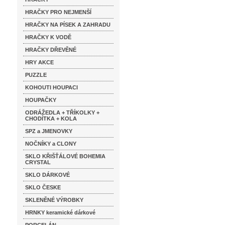
HRAČKY PRO NEJMENŠÍ
HRAČKY NA PÍSEK A ZAHRADU
HRAČKY K VODĚ
HRAČKY DŘEVĚNÉ
HRY AKCE
PUZZLE
KOHOUTI HOUPACI
HOUPAČKY
ODRÁŽEDLA + TŘÍKOLKY +
CHODÍTKA + KOLA
SPZ a JMENOVKY
NOČNÍKY a CLONY
SKLO KŘIŠŤÁLOVÉ BOHEMIA
CRYSTAL
SKLO DÁRKOVÉ
SKLO ČESKE
SKLENĚNÉ VÝROBKY
HRNKY keramické dárkové