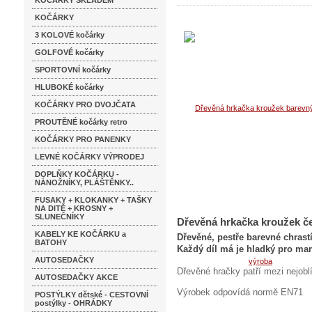
KOČÁRKY SKLADEM
KOČÁRKY
3 KOLOVÉ kočárky
GOLFOVÉ kočárky
SPORTOVNÍ kočárky
HLUBOKÉ kočárky
KOČÁRKY PRO DVOJČATA
PROUTĚNÉ kočárky retro
KOČÁRKY PRO PANENKY
LEVNÉ KOČÁRKY VÝPRODEJ
DOPLŇKY KOČÁRKU -
NÁNOŽNÍKY, PLÁŠTĚNKY..
FUSAKY + KLOKANKY + TAŠKY
NA DITĚ + KROSNY +
SLUNEČNÍKY
Dřevěná hrkačka kroužek č
KABELY KE KOČÁRKU a
Dřevěné, pestře barevné chrast
BATOHY
Každý díl má je hladký pro man
AUTOSEDAČKY
Dřevěné hračky patří mezi nejoblí
AUTOSEDAČKY AKCE
Výrobek odpovídá normě EN71
POSTÝLKY dětské - CESTOVNÍ
postýlky - OHRÁDKY