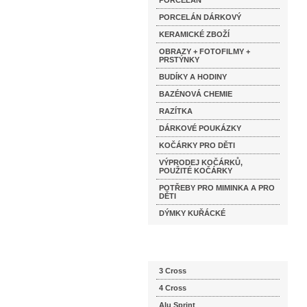
PORCELÁN
PORCELÁN DÁRKOVÝ
KERAMICKÉ ZBOŽÍ
OBRAZY + FOTOFILMY +
PRSTÝNKY
BUDÍKY A HODINY
BAZÉNOVÁ CHEMIE
RAZÍTKA
DÁRKOVÉ POUKÁZKY
KOČÁRKY PRO DĚTI
VÝPRODEJ KOČÁRKŮ,
POUŽITÉ KOČÁRKY
POTŘEBY PRO MIMINKA A PRO
DĚTI
DÝMKY KUŘÁCKÉ
Katalog značek
3 Cross
4 Cross
Alu Sprint