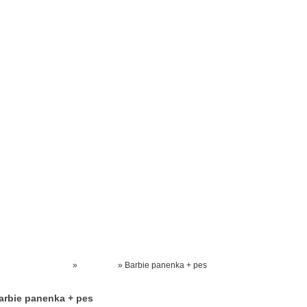
Prodejna kočárků
Dárkové poukázky
Odkazy
Slovensko
Kontak
Kočárky NEC
»
HRAČKY
»
Barbie panenka + pes
arbie panenka + pes