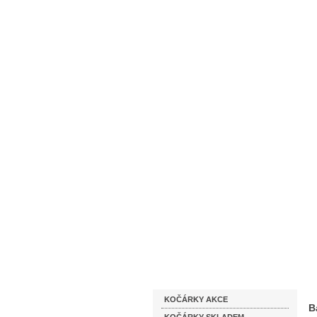
Homepage
Obchodní podmínky
Katalog zboží
KOČÁRKY AKCE
B