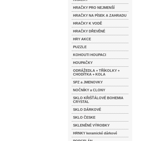
HRAČKY PRO NEJMENŠÍ
HRAČKY NA PÍSEK A ZAHRADU
HRAČKY K VODĚ
HRAČKY DŘEVĚNÉ
HRY AKCE
PUZZLE
KOHOUTI HOUPACI
HOUPAČKY
ODRÁŽEDLA + TŘÍKOLKY +
CHODÍTKA + KOLA
SPZ a JMENOVKY
NOČNÍKY a CLONY
SKLO KŘIŠŤÁLOVÉ BOHEMIA
CRYSTAL
SKLO DÁRKOVÉ
SKLO ČESKE
SKLENĚNÉ VÝROBKY
HRNKY keramické dárkové