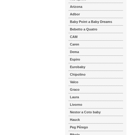
Arizona
Adbor
Baby Point a Baby Dreams
Bebetto a Quatro
CAM
Caren
Dema
Espiro
Eurobaby
Chipolino
Valco
Graco
Laura
Livorno
Nestor a Coto baby
Hauck
Peg Pérego
Pikolo