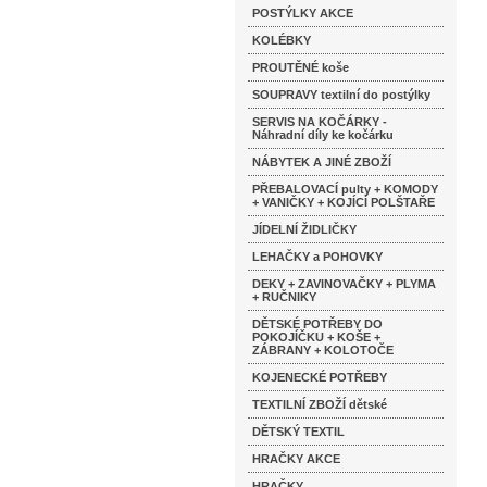
POSTÝLKY AKCE
KOLÉBKY
PROUTĚNÉ koše
SOUPRAVY textilní do postýlky
SERVIS NA KOČÁRKY -
Náhradní díly ke kočárku
NÁBYTEK A JINÉ ZBOŽÍ
PŘEBALOVACÍ pulty + KOMODY
+ VANIČKY + KOJÍCÍ POLŠTAŘE
JÍDELNÍ ŽIDLIČKY
LEHAČKY a POHOVKY
DEKY + ZAVINOVAČKY + PLYMA
+ RUČNIKY
DĚTSKÉ POTŘEBY DO
POKOJÍČKU + KOŠE +
ZÁBRANY + KOLOTOČE
KOJENECKÉ POTŘEBY
TEXTILNÍ ZBOŽÍ dětské
DĚTSKÝ TEXTIL
HRAČKY AKCE
HRAČKY