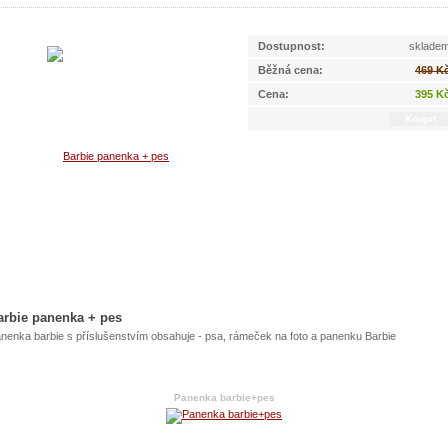
Dostupnost:
sklade
Běžná cena:
469 K
Cena:
395 K
arbie panenka + pes
nenka barbie s příslušenstvím obsahuje - psa, rámeček na foto a panenku Barbie
Panenka barbie+pes