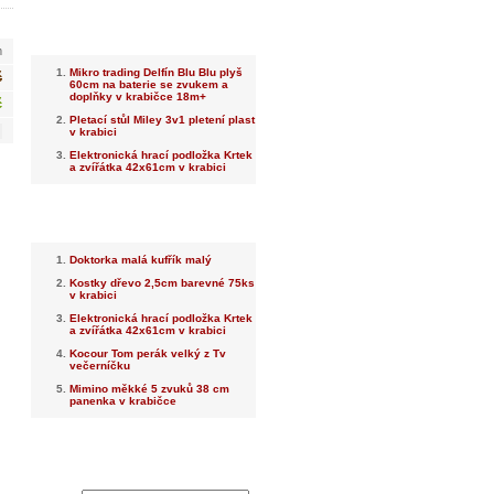
Nejnovější
m
Mikro trading Delfín Blu Blu plyš
č
60cm na baterie se zvukem a
doplňky v krabičce 18m+
č
Pletací stůl Miley 3v1 pletení plast
v krabici
Elektronická hrací podložka Krtek
a zvířátka 42x61cm v krabici
Nejprodávanější
Doktorka malá kufřík malý
Kostky dřevo 2,5cm barevné 75ks
v krabici
Elektronická hrací podložka Krtek
a zvířátka 42x61cm v krabici
Kocour Tom perák velký z Tv
večerníčku
Mimino měkké 5 zvuků 38 cm
panenka v krabičce
Dotaz na prodejce