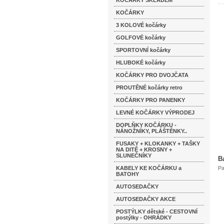
KOČÁRKY SKLADEM
KOČÁRKY
3 KOLOVÉ kočárky
GOLFOVÉ kočárky
SPORTOVNÍ kočárky
HLUBOKÉ kočárky
KOČÁRKY PRO DVOJČATA
PROUTĚNÉ kočárky retro
KOČÁRKY PRO PANENKY
LEVNÉ KOČÁRKY VÝPRODEJ
DOPLŇKY KOČÁRKU -
NÁNOŽNÍKY, PLÁŠTĚNKY..
FUSAKY + KLOKANKY + TAŠKY
NA DITĚ + KROSNY +
SLUNEČNÍKY
B
KABELY KE KOČÁRKU a
Pa
BATOHY
AUTOSEDAČKY
AUTOSEDAČKY AKCE
POSTÝLKY dětské - CESTOVNÍ
postýlky - OHRÁDKY