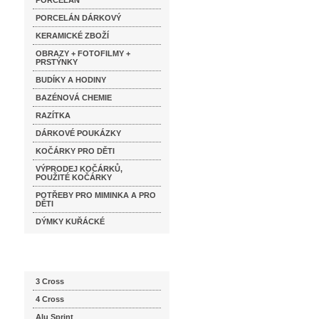
PORCELÁN
PORCELÁN DÁRKOVÝ
KERAMICKÉ ZBOŽÍ
OBRAZY + FOTOFILMY +
PRSTÝNKY
BUDÍKY A HODINY
BAZÉNOVÁ CHEMIE
RAZÍTKA
DÁRKOVÉ POUKÁZKY
KOČÁRKY PRO DĚTI
VÝPRODEJ KOČÁRKŮ,
POUŽITÉ KOČÁRKY
POTŘEBY PRO MIMINKA A PRO
DĚTI
DÝMKY KUŘÁCKÉ
Katalog značek
3 Cross
4 Cross
Alu Sprint