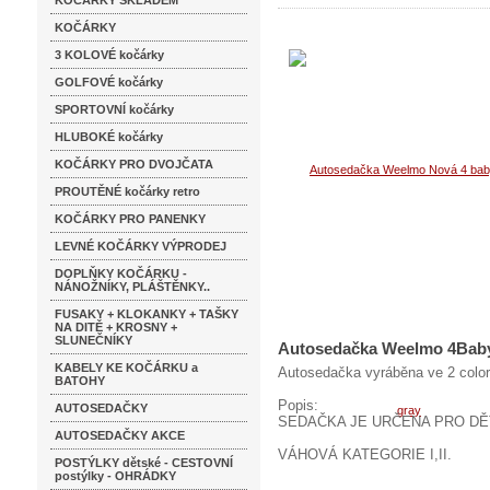
KOČÁRKY SKLADEM
KOČÁRKY
3 KOLOVÉ kočárky
GOLFOVÉ kočárky
SPORTOVNÍ kočárky
HLUBOKÉ kočárky
KOČÁRKY PRO DVOJČATA
PROUTĚNÉ kočárky retro
KOČÁRKY PRO PANENKY
LEVNÉ KOČÁRKY VÝPRODEJ
DOPLŇKY KOČÁRKU -
NÁNOŽNÍKY, PLÁŠTĚNKY..
FUSAKY + KLOKANKY + TAŠKY
NA DITĚ + KROSNY +
SLUNEČNÍKY
Autosedačka Weelmo 4Baby
KABELY KE KOČÁRKU a
Autosedačka vyráběna ve 2 colore
BATOHY
Popis:
AUTOSEDAČKY
SEDAČKA JE URČENA PRO DĚT
AUTOSEDAČKY AKCE
VÁHOVÁ KATEGORIE I,II.
POSTÝLKY dětské - CESTOVNÍ
postýlky - OHRÁDKY