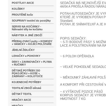
SEDAČKÁ MÁ NEJNOVĚJŠÍ EV
POSTÝLKY AKCE
44/04 A PROŠLA ŘADOU NÁRA
KOLÉBKY
POTAH AUTOSEDAČKY JE VYRO
PROUTĚNÉ koše
KTERÉ JE VYROBEN POTAH P
Standard.
SOUPRAVY textilní do postýlky
POTAH JE SNÍMATELNÝ A JE 
SERVIS NA KOČÁRKY -
Náhradní díly ke kočárku
NÁBYTEK A JINÉ ZBOŽÍ
POPIS SEDAČKY:
PŘEBALOVACÍ pulty + KOMODY
~ 5-TI BODOVÉ PÁSY S MOŽN
+ VANIČKY + KOJÍCÍ POLŠTAŘE
LACE A POLSTROVÁNÍM NA R
JÍDELNÍ ŽIDLIČKY
LEHAČKY a POHOVKY
~ 6 POLOH OPĚRADLA
DEKY + ZAVINOVAČKY + PLYMA
+ RUČNIKY
~ VELKÉ POHODLNÉ SEDADL
DĚTSKÉ POTŘEBY DO
POKOJÍČKU + KOŠE +
ZÁBRANY + KOLOTOČE
~ MĚKOUNKÝ ZÁHLAVNÍ POLŠ
KOJENECKÉ POTŘEBY
A KOMFORT PŘI CESTOVÁNÍ 
TEXTILNÍ ZBOŽÍ dětské
~ 4 VÝŠKOVÉ POZICE PÁSŮ
DĚTSKÝ TEXTIL
KORPUS SEDAČKY JE VYROBE
HMOTNOST 7 KG
HRAČKY AKCE
HRAČKY