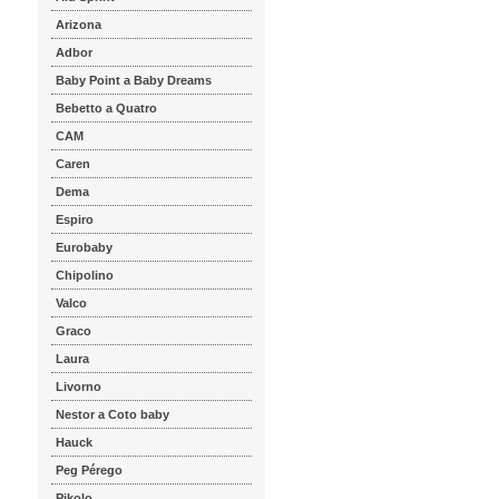
Arizona
Adbor
Baby Point a Baby Dreams
Bebetto a Quatro
CAM
Caren
Dema
Espiro
Eurobaby
Chipolino
Valco
Graco
Laura
Livorno
Nestor a Coto baby
Hauck
Peg Pérego
Pikolo