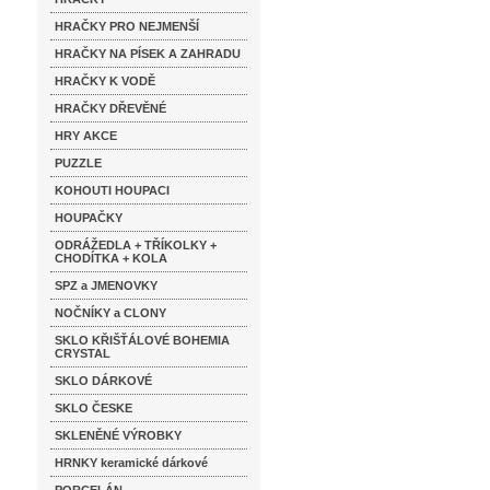
HRAČKY PRO NEJMENŠÍ
HRAČKY NA PÍSEK A ZAHRADU
HRAČKY K VODĚ
HRAČKY DŘEVĚNÉ
HRY AKCE
PUZZLE
KOHOUTI HOUPACI
HOUPAČKY
ODRÁŽEDLA + TŘÍKOLKY +
CHODÍTKA + KOLA
SPZ a JMENOVKY
NOČNÍKY a CLONY
SKLO KŘIŠŤÁLOVÉ BOHEMIA
CRYSTAL
SKLO DÁRKOVÉ
SKLO ČESKE
SKLENĚNÉ VÝROBKY
HRNKY keramické dárkové