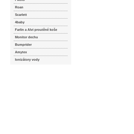
Roan
Scarlett
4baby
Farlin a Alvi proutěné koše
Monitor dechu
Bumprider
Amytex
Ionizátory vody
seznam.cz