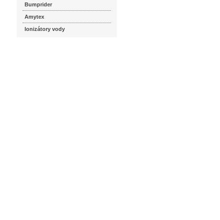
Bumprider
Amytex
Ionizátory vody
seznam.cz