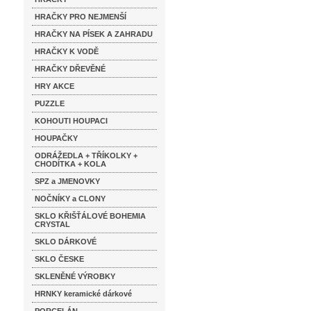
HRAČKY PRO NEJMENŠÍ
HRAČKY NA PÍSEK A ZAHRADU
HRAČKY K VODĚ
HRAČKY DŘEVĚNÉ
HRY AKCE
PUZZLE
KOHOUTI HOUPACI
HOUPAČKY
ODRÁŽEDLA + TŘÍKOLKY +
CHODÍTKA + KOLA
SPZ a JMENOVKY
NOČNÍKY a CLONY
SKLO KŘIŠŤÁLOVÉ BOHEMIA
CRYSTAL
SKLO DÁRKOVÉ
SKLO ČESKE
SKLENĚNÉ VÝROBKY
HRNKY keramické dárkové