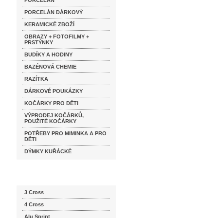
PORCELÁN
PORCELÁN DÁRKOVÝ
KERAMICKÉ ZBOŽÍ
OBRAZY + FOTOFILMY +
PRSTÝNKY
BUDÍKY A HODINY
BAZÉNOVÁ CHEMIE
RAZÍTKA
DÁRKOVÉ POUKÁZKY
KOČÁRKY PRO DĚTI
VÝPRODEJ KOČÁRKŮ,
POUŽITÉ KOČÁRKY
POTŘEBY PRO MIMINKA A PRO
DĚTI
DÝMKY KUŘÁCKÉ
Katalog značek
3 Cross
4 Cross
Alu Sprint