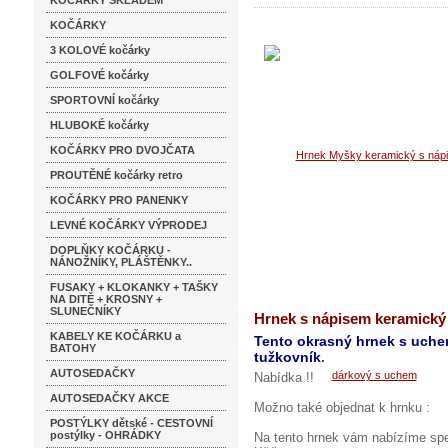
KOČÁRKY SKLADEM
KOČÁRKY
3 KOLOVÉ kočárky
GOLFOVÉ kočárky
SPORTOVNÍ kočárky
HLUBOKÉ kočárky
KOČÁRKY PRO DVOJČATA
PROUTĚNÉ kočárky retro
KOČÁRKY PRO PANENKY
LEVNÉ KOČÁRKY VÝPRODEJ
DOPLŇKY KOČÁRKU -
NÁNOŽNÍKY, PLÁŠTĚNKY..
FUSAKY + KLOKANKY + TAŠKY
NA DITĚ + KROSNY +
SLUNEČNÍKY
Hrnek s nápisem keramický
KABELY KE KOČÁRKU a
Tento okrasný hrnek s uchem
BATOHY
tužkovník
.
AUTOSEDAČKY
Nabídka !!
AUTOSEDAČKY AKCE
Možno také objednat k hrnku :
POSTÝLKY dětské - CESTOVNÍ
postýlky - OHRÁDKY
Na tento hrnek vám nabízíme spe