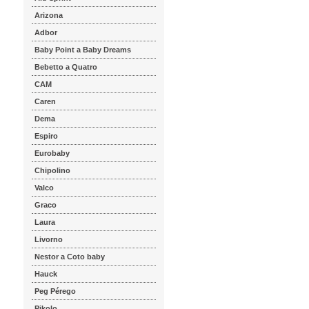
Arizona
Adbor
Baby Point a Baby Dreams
Bebetto a Quatro
CAM
Caren
Dema
Espiro
Eurobaby
Chipolino
Valco
Graco
Laura
Livorno
Nestor a Coto baby
Hauck
Peg Pérego
Pikolo