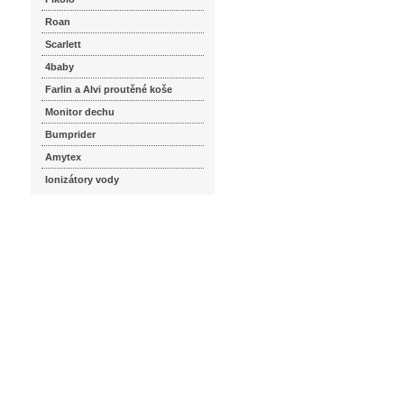
Roan
Scarlett
4baby
Farlin a Alvi proutěné koše
Monitor dechu
Bumprider
Amytex
Ionizátory vody
seznam.cz