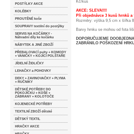
Kč/kus
POSTÝLKY AKCE
AKCE: SLEVA!!!!
KOLÉBKY
Při objednávce 3 kusů hrnků 
PROUTĚNÉ koše
Rozměry: výška 9,5 cm x šířka 8
SOUPRAVY textilní do postýlky
Barvy hrnku se mohou od fota liši
SERVIS NA KOČÁRKY -
Náhradní díly ke kočárku
DOPORUČUJEME DOOBJEDNAT 
ZABRÁNILO POŠKOZENÍ HRKU 
NÁBYTEK A JINÉ ZBOŽÍ
PŘEBALOVACÍ pulty + KOMODY
+ VANIČKY + KOJÍCÍ POLŠTAŘE
JÍDELNÍ ŽIDLIČKY
LEHAČKY a POHOVKY
DEKY + ZAVINOVAČKY + PLYMA
+ RUČNIKY
DĚTSKÉ POTŘEBY DO
POKOJÍČKU + KOŠE +
ZÁBRANY + KOLOTOČE
KOJENECKÉ POTŘEBY
TEXTILNÍ ZBOŽÍ dětské
DĚTSKÝ TEXTIL
HRAČKY AKCE
HRAČKY