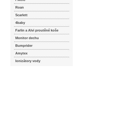
Roan
Scarlett
4baby
Farlin a Alvi proutěné koše
Monitor dechu
Bumprider
Amytex
Ionizátory vody
seznam.cz