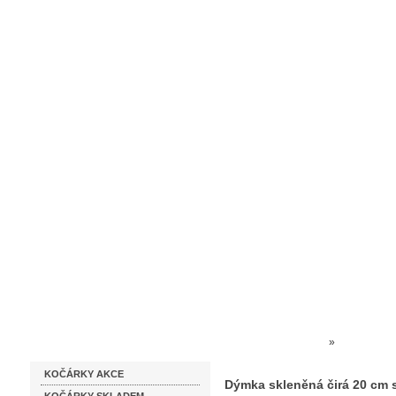
Homepage
Obchodní podmínky
Prodejna kočárků
Dárkové p
Katalog zboží
Kočárky NEC
»
SKLENĚNÉ
KOČÁRKY AKCE
knotem LT 364
Dýmka skleněná čirá 20 cm 