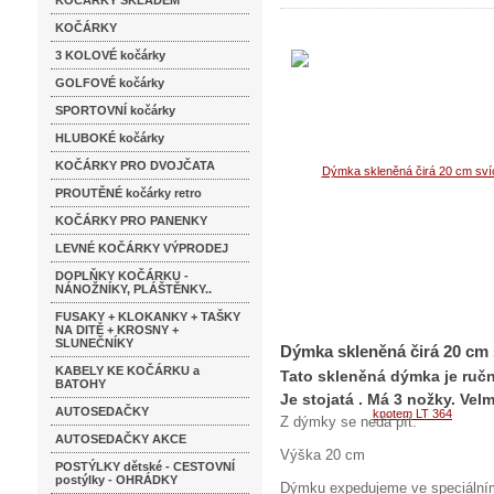
KOČÁRKY SKLADEM
KOČÁRKY
3 KOLOVÉ kočárky
GOLFOVÉ kočárky
SPORTOVNÍ kočárky
HLUBOKÉ kočárky
KOČÁRKY PRO DVOJČATA
PROUTĚNÉ kočárky retro
KOČÁRKY PRO PANENKY
LEVNÉ KOČÁRKY VÝPRODEJ
DOPLŇKY KOČÁRKU -
NÁNOŽNÍKY, PLÁŠTĚNKY..
FUSAKY + KLOKANKY + TAŠKY
NA DITĚ + KROSNY +
SLUNEČNÍKY
Dýmka skleněná čirá 20 cm
KABELY KE KOČÁRKU a
Tato skleněná dýmka je ruč
BATOHY
Je stojatá . Má 3 nožky. Vel
AUTOSEDAČKY
Z dýmky se nedá pít.
AUTOSEDAČKY AKCE
Výška 20 cm
POSTÝLKY dětské - CESTOVNÍ
postýlky - OHRÁDKY
Dýmku expedujeme ve speciálním