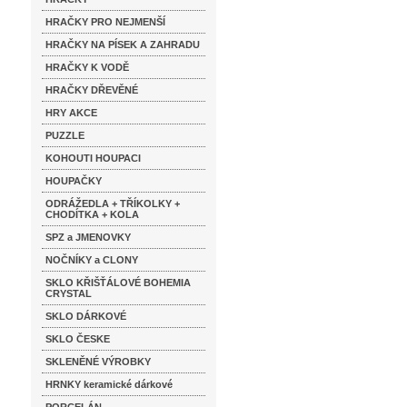
HRAČKY PRO NEJMENŠÍ
HRAČKY NA PÍSEK A ZAHRADU
HRAČKY K VODĚ
HRAČKY DŘEVĚNÉ
HRY AKCE
PUZZLE
KOHOUTI HOUPACI
HOUPAČKY
ODRÁŽEDLA + TŘÍKOLKY +
CHODÍTKA + KOLA
SPZ a JMENOVKY
NOČNÍKY a CLONY
SKLO KŘIŠŤÁLOVÉ BOHEMIA
CRYSTAL
SKLO DÁRKOVÉ
SKLO ČESKE
SKLENĚNÉ VÝROBKY
HRNKY keramické dárkové