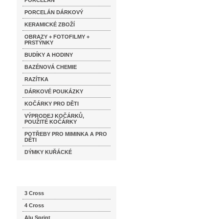
PORCELÁN
PORCELÁN DÁRKOVÝ
KERAMICKÉ ZBOŽÍ
OBRAZY + FOTOFILMY +
PRSTÝNKY
BUDÍKY A HODINY
BAZÉNOVÁ CHEMIE
RAZÍTKA
DÁRKOVÉ POUKÁZKY
KOČÁRKY PRO DĚTI
VÝPRODEJ KOČÁRKŮ,
POUŽITÉ KOČÁRKY
POTŘEBY PRO MIMINKA A PRO
DĚTI
DÝMKY KUŘÁCKÉ
Katalog značek
3 Cross
4 Cross
Alu Sprint