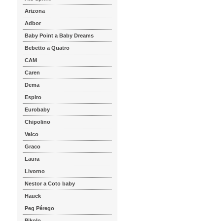
Arizona
Adbor
Baby Point a Baby Dreams
Bebetto a Quatro
CAM
Caren
Dema
Espiro
Eurobaby
Chipolino
Valco
Graco
Laura
Livorno
Nestor a Coto baby
Hauck
Peg Pérego
Pikolo