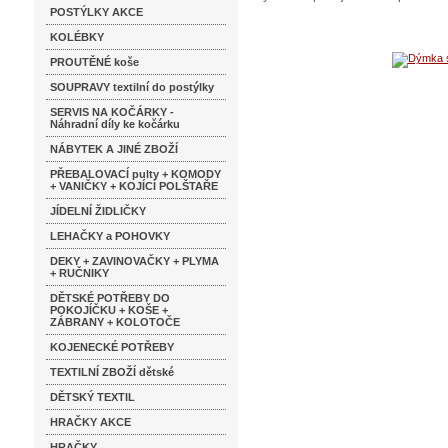
POSTÝLKY AKCE
KOLÉBKY
PROUTĚNÉ koše
SOUPRAVY textilní do postýlky
SERVIS NA KOČÁRKY -
Náhradní díly ke kočárku
NÁBYTEK A JINÉ ZBOŽÍ
PŘEBALOVACÍ pulty + KOMODY
+ VANIČKY + KOJÍCÍ POLŠTAŘE
JÍDELNÍ ŽIDLIČKY
LEHAČKY a POHOVKY
DEKY + ZAVINOVAČKY + PLYMA
+ RUČNIKY
DĚTSKÉ POTŘEBY DO
POKOJÍČKU + KOŠE +
ZÁBRANY + KOLOTOČE
KOJENECKÉ POTŘEBY
TEXTILNÍ ZBOŽÍ dětské
DĚTSKÝ TEXTIL
HRAČKY AKCE
HRAČKY