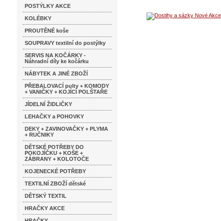
POSTÝLKY AKCE
KOLÉBKY
PROUTĚNÉ koše
SOUPRAVY textilní do postýlky
SERVIS NA KOČÁRKY -
Náhradní díly ke kočárku
NÁBYTEK A JINÉ ZBOŽÍ
PŘEBALOVACÍ pulty + KOMODY
+ VANIČKY + KOJÍCÍ POLŠTAŘE
JÍDELNÍ ŽIDLIČKY
LEHAČKY a POHOVKY
DEKY + ZAVINOVAČKY + PLYMA
+ RUČNIKY
DĚTSKÉ POTŘEBY DO
POKOJÍČKU + KOŠE +
ZÁBRANY + KOLOTOČE
KOJENECKÉ POTŘEBY
TEXTILNÍ ZBOŽÍ dětské
DĚTSKÝ TEXTIL
HRAČKY AKCE
HRAČKY