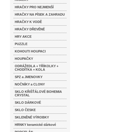
HRAČKY PRO NEJMENŠÍ
HRAČKY NA PÍSEK A ZAHRADU
HRAČKY K VODĚ
HRAČKY DŘEVĚNÉ
HRY AKCE
PUZZLE
KOHOUTI HOUPACI
HOUPAČKY
ODRÁŽEDLA + TŘÍKOLKY +
CHODÍTKA + KOLA
SPZ a JMENOVKY
NOČNÍKY a CLONY
SKLO KŘIŠŤÁLOVÉ BOHEMIA
CRYSTAL
SKLO DÁRKOVÉ
SKLO ČESKE
SKLENĚNÉ VÝROBKY
HRNKY keramické dárkové