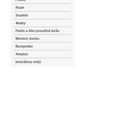
Roan
Scarlett
4baby
Farlin a Alvi proutěné koše
Monitor dechu
Bumprider
Amytex
Ionizátory vody
seznam.cz