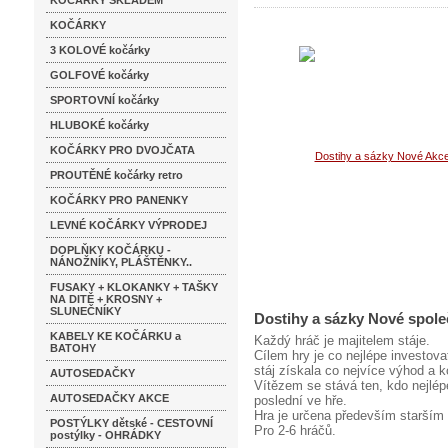
KOČÁRKY SKLADEM
KOČÁRKY
3 KOLOVÉ kočárky
GOLFOVÉ kočárky
SPORTOVNÍ kočárky
HLUBOKÉ kočárky
KOČÁRKY PRO DVOJČATA
PROUTĚNÉ kočárky retro
KOČÁRKY PRO PANENKY
LEVNÉ KOČÁRKY VÝPRODEJ
DOPLŇKY KOČÁRKU -
NÁNOŽNÍKY, PLÁŠTĚNKY..
FUSAKY + KLOKANKY + TAŠKY
NA DITĚ + KROSNY +
SLUNEČNÍKY
Dostihy a sázky Nové spole
KABELY KE KOČÁRKU a
Každý hráč je majitelem stáje.
BATOHY
Cílem hry je co nejlépe investova
stáj získala co nejvíce výhod a k
AUTOSEDAČKY
Vítězem se stává ten, kdo nejlép
AUTOSEDAČKY AKCE
poslední ve hře.
Hra je určena především starší
POSTÝLKY dětské - CESTOVNÍ
Pro 2-6 hráčů.
postýlky - OHRÁDKY