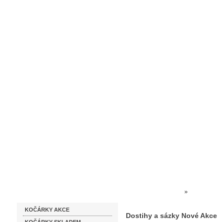
Homepage
Obchodní podmínky
Prodejna kočárků
Dárkové p
Katalog zboží
Kočárky NEC
»
HRY AKCE
KOČÁRKY AKCE
Dostihy a sázky Nové Akce