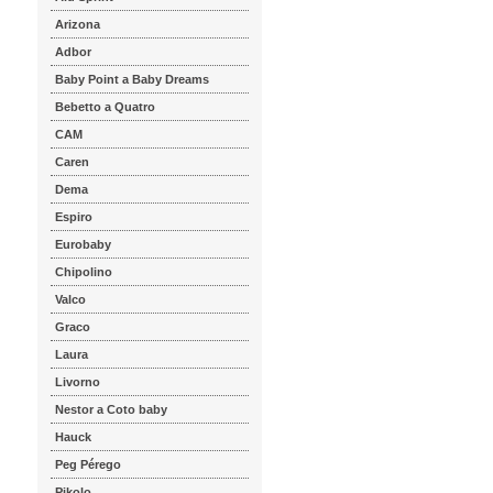
Arizona
Adbor
Baby Point a Baby Dreams
Bebetto a Quatro
CAM
Caren
Dema
Espiro
Eurobaby
Chipolino
Valco
Graco
Laura
Livorno
Nestor a Coto baby
Hauck
Peg Pérego
Pikolo