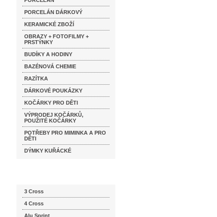
PORCELÁN
PORCELÁN DÁRKOVÝ
KERAMICKÉ ZBOŽÍ
OBRAZY + FOTOFILMY +
PRSTÝNKY
BUDÍKY A HODINY
BAZÉNOVÁ CHEMIE
RAZÍTKA
DÁRKOVÉ POUKÁZKY
KOČÁRKY PRO DĚTI
VÝPRODEJ KOČÁRKŮ,
POUŽITÉ KOČÁRKY
POTŘEBY PRO MIMINKA A PRO
DĚTI
DÝMKY KUŘÁCKÉ
Katalog značek
3 Cross
4 Cross
Alu Sprint