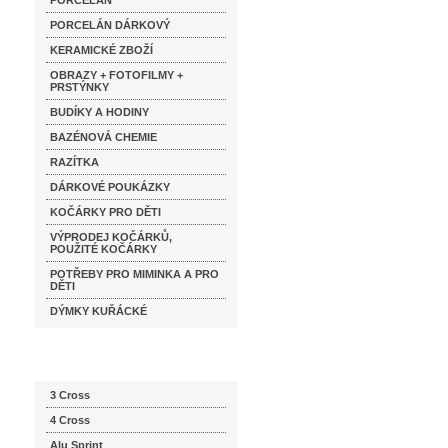
PORCELÁN
PORCELÁN DÁRKOVÝ
KERAMICKÉ ZBOŽÍ
OBRAZY + FOTOFILMY +
PRSTÝNKY
BUDÍKY A HODINY
BAZÉNOVÁ CHEMIE
RAZÍTKA
DÁRKOVÉ POUKÁZKY
KOČÁRKY PRO DĚTI
VÝPRODEJ KOČÁRKŮ,
POUŽITÉ KOČÁRKY
POTŘEBY PRO MIMINKA A PRO
DĚTI
DÝMKY KUŘÁCKÉ
Katalog značek
3 Cross
4 Cross
Alu Sprint