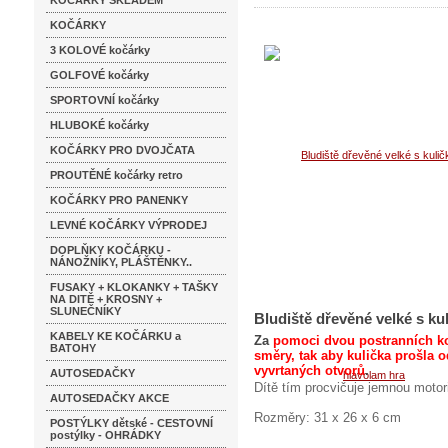
KOČÁRKY SKLADEM
KOČÁRKY
3 KOLOVÉ kočárky
GOLFOVÉ kočárky
SPORTOVNÍ kočárky
HLUBOKÉ kočárky
KOČÁRKY PRO DVOJČATA
PROUTĚNÉ kočárky retro
KOČÁRKY PRO PANENKY
LEVNÉ KOČÁRKY VÝPRODEJ
DOPLŇKY KOČÁRKU -
NÁNOŽNÍKY, PLÁŠTĚNKY..
FUSAKY + KLOKANKY + TAŠKY
NA DITĚ + KROSNY +
SLUNEČNÍKY
Bludiště dřevěné velké s ku
KABELY KE KOČÁRKU a
Za
pomoci dvou postranních ko
BATOHY
směry, tak aby kulička prošla o
vyvrtaných otvorů
.
AUTOSEDAČKY
Dítě tím procvičuje jemnou motori
AUTOSEDAČKY AKCE
Rozměry: 31 x 26 x 6 cm
POSTÝLKY dětské - CESTOVNÍ
postýlky - OHRÁDKY