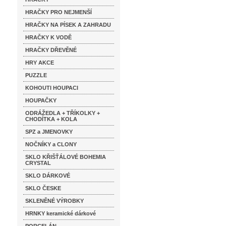
HRAČKY PRO NEJMENŠÍ
HRAČKY NA PÍSEK A ZAHRADU
HRAČKY K VODĚ
HRAČKY DŘEVĚNÉ
HRY AKCE
PUZZLE
KOHOUTI HOUPACI
HOUPAČKY
ODRÁŽEDLA + TŘÍKOLKY +
CHODÍTKA + KOLA
SPZ a JMENOVKY
NOČNÍKY a CLONY
SKLO KŘIŠŤÁLOVÉ BOHEMIA
CRYSTAL
SKLO DÁRKOVÉ
SKLO ČESKE
SKLENĚNÉ VÝROBKY
HRNKY keramické dárkové