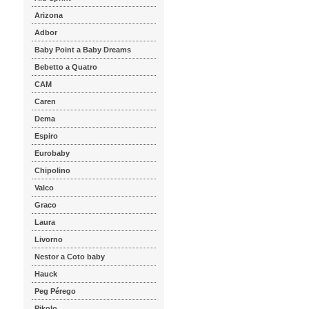
Arizona
Adbor
Baby Point a Baby Dreams
Bebetto a Quatro
CAM
Caren
Dema
Espiro
Eurobaby
Chipolino
Valco
Graco
Laura
Livorno
Nestor a Coto baby
Hauck
Peg Pérego
Pikolo