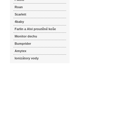
Roan
Scarlett
4baby
Farlin a Alvi proutěné koše
Monitor dechu
Bumprider
Amytex
Ionizátory vody
seznam.cz