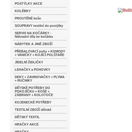
POSTÝLKY AKCE
KOLÉBKY
PROUTĚNÉ koše
SOUPRAVY textilní do postýlky
SERVIS NA KOČÁRKY -
Náhradní díly ke kočárku
NÁBYTEK A JINÉ ZBOŽÍ
PŘEBALOVACÍ pulty + KOMODY
+ VANIČKY + KOJÍCÍ POLŠTAŘE
JÍDELNÍ ŽIDLIČKY
LEHAČKY a POHOVKY
DEKY + ZAVINOVAČKY + PLYMA
+ RUČNIKY
DĚTSKÉ POTŘEBY DO
POKOJÍČKU + KOŠE +
ZÁBRANY + KOLOTOČE
KOJENECKÉ POTŘEBY
TEXTILNÍ ZBOŽÍ dětské
DĚTSKÝ TEXTIL
HRAČKY AKCE
HRAČKY