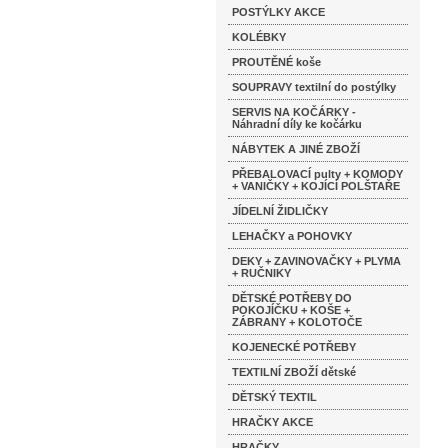
POSTÝLKY AKCE
KOLÉBKY
PROUTĚNÉ koše
SOUPRAVY textilní do postýlky
SERVIS NA KOČÁRKY -
Náhradní díly ke kočárku
NÁBYTEK A JINÉ ZBOŽÍ
PŘEBALOVACÍ pulty + KOMODY
+ VANIČKY + KOJÍCÍ POLŠTAŘE
JÍDELNÍ ŽIDLIČKY
LEHAČKY a POHOVKY
DEKY + ZAVINOVAČKY + PLYMA
+ RUČNIKY
DĚTSKÉ POTŘEBY DO
POKOJÍČKU + KOŠE +
ZÁBRANY + KOLOTOČE
KOJENECKÉ POTŘEBY
TEXTILNÍ ZBOŽÍ dětské
DĚTSKÝ TEXTIL
HRAČKY AKCE
HRAČKY