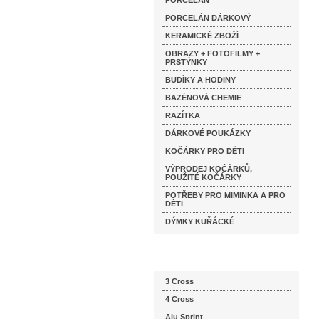
PORCELÁN
PORCELÁN DÁRKOVÝ
KERAMICKÉ ZBOŽÍ
OBRAZY + FOTOFILMY +
PRSTÝNKY
BUDÍKY A HODINY
BAZÉNOVÁ CHEMIE
RAZÍTKA
DÁRKOVÉ POUKÁZKY
KOČÁRKY PRO DĚTI
VÝPRODEJ KOČÁRKŮ,
POUŽITÉ KOČÁRKY
POTŘEBY PRO MIMINKA A PRO
DĚTI
DÝMKY KUŘÁCKÉ
Katalog značek
3 Cross
4 Cross
Alu Sprint