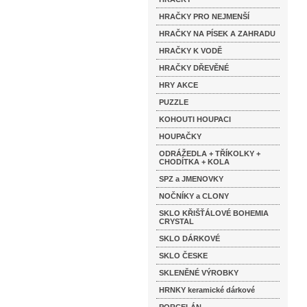
HRAČKY PRO NEJMENŠÍ
HRAČKY NA PÍSEK A ZAHRADU
HRAČKY K VODĚ
HRAČKY DŘEVĚNÉ
HRY AKCE
PUZZLE
KOHOUTI HOUPACI
HOUPAČKY
ODRÁŽEDLA + TŘÍKOLKY +
CHODÍTKA + KOLA
SPZ a JMENOVKY
NOČNÍKY a CLONY
SKLO KŘIŠŤÁLOVÉ BOHEMIA
CRYSTAL
SKLO DÁRKOVÉ
SKLO ČESKE
SKLENĚNÉ VÝROBKY
HRNKY keramické dárkové