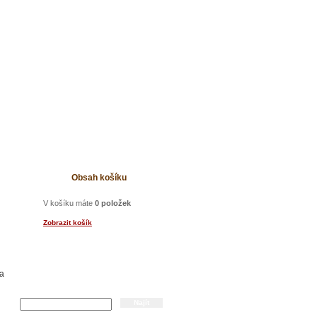
t
Obsah košíku
V košíku máte
0 položek
Zobrazit košík
a
Hledání