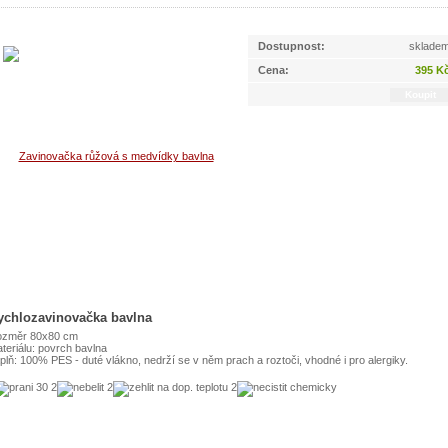
Dostupnost:
sklade
Cena:
395 K
ychlozavinovačka bavlna
změr 80x80 cm
teriálu: povrch bavlna
plň: 100% PES - duté vlákno, nedrží se v něm prach a roztoči, vhodné i pro alergiky.