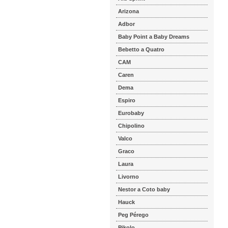
Arizona
Adbor
Baby Point a Baby Dreams
Bebetto a Quatro
CAM
Caren
Dema
Espiro
Eurobaby
Chipolino
Valco
Graco
Laura
Livorno
Nestor a Coto baby
Hauck
Peg Pérego
Pikolo