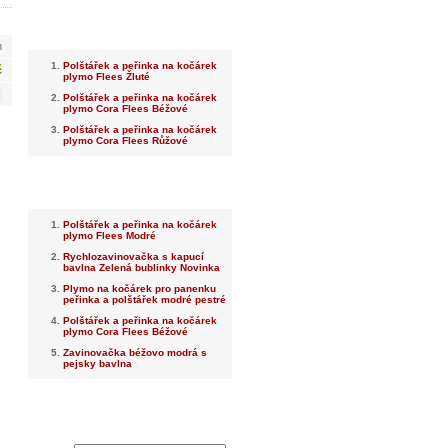
Nejnovější
m
Polštářek a peřinka na kočárek
č
plymo Flees Žluté
Polštářek a peřinka na kočárek
plymo Cora Flees Béžové
Polštářek a peřinka na kočárek
plymo Cora Flees Růžové
Nejprodávanější
Polštářek a peřinka na kočárek
plymo Flees Modré
Rychlozavinovačka s kapucí
bavlna Zelená bublinky Novinka
Plymo na kočárek pro panenku
peřinka a polštářek modré pestré
Polštářek a peřinka na kočárek
plymo Cora Flees Béžové
Zavinovačka béžovo modrá s
pejsky bavlna
Dotaz na prodejce