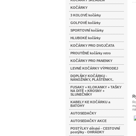
KOČÁRKY SKLADEM
KOČÁRKY
3 KOLOVÉ kočárky
GOLFOVÉ kočárky
SPORTOVNÍ kočárky
HLUBOKÉ kočárky
KOČÁRKY PRO DVOJČATA
PROUTĚNÉ kočárky retro
KOČÁRKY PRO PANENKY
LEVNÉ KOČÁRKY VÝPRODEJ
DOPLŇKY KOČÁRKU -
NÁNOŽNÍKY, PLÁŠTĚNKY..
FUSAKY + KLOKANKY + TAŠKY
NA DITĚ + KROSNY +
SLUNEČNÍKY
R
KABELY KE KOČÁRKU a
Ro
BATOHY
ma
ná
AUTOSEDAČKY
AUTOSEDAČKY AKCE
POSTÝLKY dětské - CESTOVNÍ
postýlky - OHRÁDKY