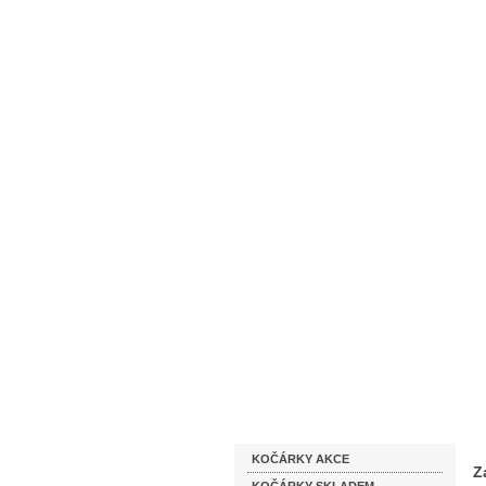
Homepage
Obchodní podmínky
Katalog zboží
KOČÁRKY AKCE
Z