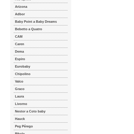
Arizona
Adbor
Baby Point a Baby Dreams
Bebetto a Quatro
CAM
Caren
Dema
Espiro
Eurobaby
Chipolino
Valco
Graco
Laura
Livorno
Nestor a Coto baby
Hauck
Peg Pérego
Pikolo