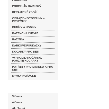
PORCELÁN
PORCELÁN DÁRKOVÝ
KERAMICKÉ ZBOŽÍ
OBRAZY + FOTOFILMY +
PRSTÝNKY
BUDÍKY A HODINY
BAZÉNOVÁ CHEMIE
RAZÍTKA
DÁRKOVÉ POUKÁZKY
KOČÁRKY PRO DĚTI
VÝPRODEJ KOČÁRKŮ,
POUŽITÉ KOČÁRKY
POTŘEBY PRO MIMINKA A PRO
DĚTI
DÝMKY KUŘÁCKÉ
Katalog značek
3 Cross
4 Cross
Alu Sprint