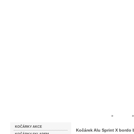
Homepage
Obchodní podmínky
Prodejna kočárků
Dárkové p
Katalog zboží
Kočárky NEC
»
Alu Sprint
KOČÁRKY AKCE
Kočárek Alu Sprint X bordo