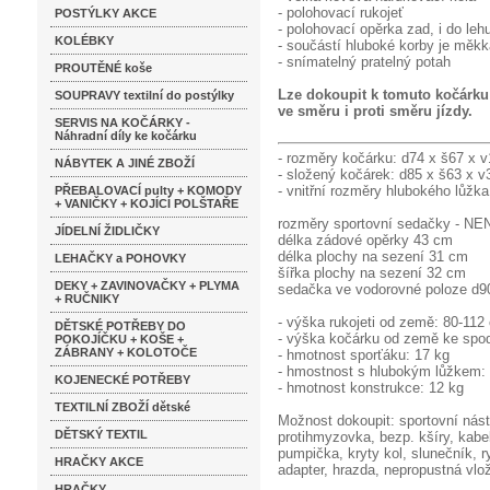
- polohovací rukojeť
POSTÝLKY AKCE
- polohovací opěrka zad, i do leh
KOLÉBKY
- součástí hluboké korby je měkk
- snímatelný pratelný potah
PROUTĚNÉ koše
Lze dokoupit k tomuto kočárku i
SOUPRAVY textilní do postýlky
ve směru i proti směru jízdy.
SERVIS NA KOČÁRKY -
Náhradní díly ke kočárku
- rozměry kočárku: d74 x š67 x 
NÁBYTEK A JINÉ ZBOŽÍ
- složený kočárek: d85 x š63 x 
- vnitřní rozměry hlubokého lůžk
PŘEBALOVACÍ pulty + KOMODY
+ VANIČKY + KOJÍCÍ POLŠTAŘE
rozměry sportovní sedačky - 
JÍDELNÍ ŽIDLIČKY
délka zádové opěrky 43 cm
délka plochy na sezení 31 cm
LEHAČKY a POHOVKY
šířka plochy na sezení 32 cm
DEKY + ZAVINOVAČKY + PLYMA
sedačka ve vodorovné poloze d9
+ RUČNIKY
- výška rukojeti od země: 80-112
DĚTSKÉ POTŘEBY DO
- výška kočárku od země ke spod
POKOJÍČKU + KOŠE +
ZÁBRANY + KOLOTOČE
- hmotnost sporťáku: 17 kg
- hmostnost s hlubokým lůžkem:
KOJENECKÉ POTŘEBY
- hmotnost konstrukce: 12 kg
TEXTILNÍ ZBOŽÍ dětské
Možnost dokoupit: sportovní nást
DĚTSKÝ TEXTIL
protihmyzovka, bezp. kšíry, kabe
pumpička, kryty kol, slunečník, 
HRAČKY AKCE
adapter, hrazda, nepropustná vlo
HRAČKY