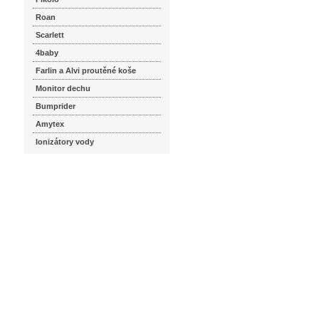
Roan
Scarlett
4baby
Farlin a Alvi proutěné koše
Monitor dechu
Bumprider
Amytex
Ionizátory vody
seznam.cz