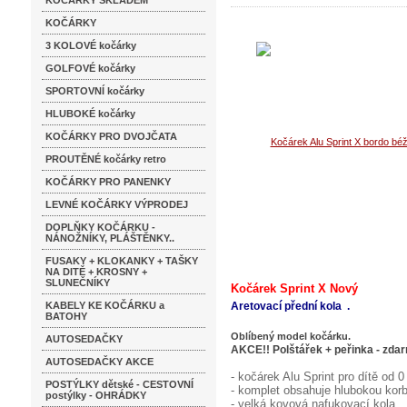
KOČÁRKY SKLADEM
KOČÁRKY
3 KOLOVÉ kočárky
GOLFOVÉ kočárky
SPORTOVNÍ kočárky
HLUBOKÉ kočárky
KOČÁRKY PRO DVOJČATA
PROUTĚNÉ kočárky retro
KOČÁRKY PRO PANENKY
LEVNÉ KOČÁRKY VÝPRODEJ
DOPLŇKY KOČÁRKU -
NÁNOŽNÍKY, PLÁŠTĚNKY..
FUSAKY + KLOKANKY + TAŠKY
NA DITĚ + KROSNY +
SLUNEČNÍKY
Kočárek Sprint X Nový
KABELY KE KOČÁRKU a
Aretovací přední kola .
BATOHY
Oblíbený model kočárku.
AUTOSEDAČKY
AKCE!! Polštářek + peřinka - zda
AUTOSEDAČKY AKCE
- kočárek Alu Sprint pro dítě od 
POSTÝLKY dětské - CESTOVNÍ
- komplet obsahuje hlubokou korb
postýlky - OHRÁDKY
- velká kovová nafukovací kola