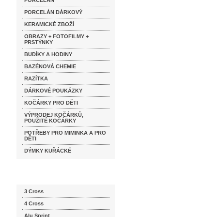
PORCELÁN
PORCELÁN DÁRKOVÝ
KERAMICKÉ ZBOŽÍ
OBRAZY + FOTOFILMY +
PRSTÝNKY
BUDÍKY A HODINY
BAZÉNOVÁ CHEMIE
RAZÍTKA
DÁRKOVÉ POUKÁZKY
KOČÁRKY PRO DĚTI
VÝPRODEJ KOČÁRKŮ,
POUŽITÉ KOČÁRKY
POTŘEBY PRO MIMINKA A PRO
DĚTI
DÝMKY KUŘÁCKÉ
Katalog značek
3 Cross
4 Cross
Alu Sprint