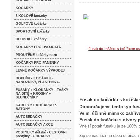
KOČÁRKY SKLADEM
KOČÁRKY
3 KOLOVÉ kočárky
GOLFOVÉ kočárky
SPORTOVNÍ kočárky
HLUBOKÉ kočárky
KOČÁRKY PRO DVOJČATA
PROUTĚNÉ kočárky retro
KOČÁRKY PRO PANENKY
LEVNÉ KOČÁRKY VÝPRODEJ
DOPLŇKY KOČÁRKU -
NÁNOŽNÍKY, PLÁŠTĚNKY..
FUSAKY + KLOKANKY + TAŠKY
NA DITĚ + KROSNY +
SLUNEČNÍKY
Fusak do kočárku s kožíšk
KABELY KE KOČÁRKU a
Doporučujeme tento typ fus
BATOHY
Velmi účinně mimnko zahřívá
AUTOSEDAČKY
Fusak do kočárku s otvory p
AUTOSEDAČKY AKCE
Vnější potah fusaku je ze 100% p
POSTÝLKY dětské - CESTOVNÍ
Zip se nachází na obou stranách 
postýlky - OHRÁDKY