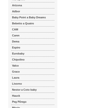
Arizona
Adbor
Baby Point a Baby Dreams
Bebetto a Quatro
CAM
Caren
Dema
Espiro
Eurobaby
Chipolino
Valco
Graco
Laura
Livorno
Nestor a Coto baby
Hauck
Peg Pérego
Pikolo