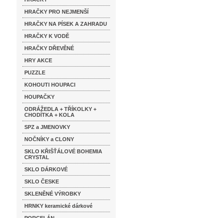
HRAČKY PRO NEJMENŠÍ
HRAČKY NA PÍSEK A ZAHRADU
HRAČKY K VODĚ
HRAČKY DŘEVĚNÉ
HRY AKCE
PUZZLE
KOHOUTI HOUPACI
HOUPAČKY
ODRÁŽEDLA + TŘÍKOLKY +
CHODÍTKA + KOLA
SPZ a JMENOVKY
NOČNÍKY a CLONY
SKLO KŘIŠŤÁLOVÉ BOHEMIA
CRYSTAL
SKLO DÁRKOVÉ
SKLO ČESKE
SKLENĚNÉ VÝROBKY
HRNKY keramické dárkové