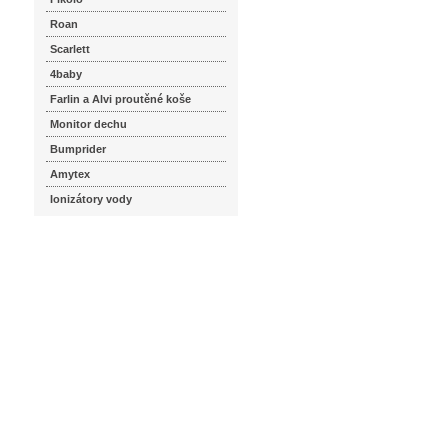
Roan
Scarlett
4baby
Farlin a Alvi proutěné koše
Monitor dechu
Bumprider
Amytex
Ionizátory vody
seznam.cz