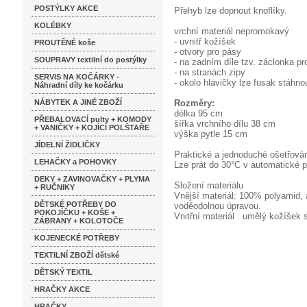
POSTÝLKY AKCE
Přehyb lze dopnout knoflíky.
KOLÉBKY
vrchní materiál nepromokavý
- uvnitř kožíšek
PROUTĚNÉ koše
- otvory pro pásy
SOUPRAVY textilní do postýlky
- na zadním díle tzv. záclonka p
- na stranách zipy
SERVIS NA KOČÁRKY -
- okolo hlavičky lze fusak stáhno
Náhradní díly ke kočárku
NÁBYTEK A JINÉ ZBOŽÍ
Rozměry:
délka 95 cm
PŘEBALOVACÍ pulty + KOMODY
šířka vrchního dílu 38 cm
+ VANIČKY + KOJÍCÍ POLŠTAŘE
výška pytle 15 cm
JÍDELNÍ ŽIDLIČKY
Praktické a jednoduché ošetřová
LEHAČKY a POHOVKY
Lze prát do 30°C v automatické p
DEKY + ZAVINOVAČKY + PLYMA
Složení materiálu
+ RUČNIKY
Vnější materiál: 100% polyamid, 
DĚTSKÉ POTŘEBY DO
voděodolnou úpravou.
POKOJÍČKU + KOŠE +
Vnitřní materiál : umělý kožíšek 
ZÁBRANY + KOLOTOČE
KOJENECKÉ POTŘEBY
TEXTILNÍ ZBOŽÍ dětské
DĚTSKÝ TEXTIL
HRAČKY AKCE
HRAČKY